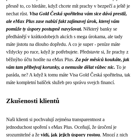
přesně to, co hledáte, když chcete mít prachy v bezpečí a ještě je
nechat růst.
Visa Gold Česká spořitelna vám sice dává prestiž,
ale eMax Plus zase nabízí fakt zajímavej úrok, kterej vám
pomůže ty úspory postupně navyšovat.
Některý banky se
předhánějí v krátkodobejch akcích s mega úrokama, ale tady
máte jistotu na dlouho dopředu. A co je super - peníze máte
vždycky po ruce, když je potřebujete. Představte si, že prachy z
běžnýho účtu hodíte na eMax Plus.
Za pár měsíců koukáte, jak
vám tam přibejvaj korunky, a nemusíte dělat vůbec nic.
To je
paráda, ne? A když k tomu máte Visa Gold Česká spořitelna, tak
máte kompletní balíček služeb pro správu svejch financí.
Zkušenosti klientů
Naši klienti si pochvalují zejména transparentnost a
jednoduchost spoření s eMax Plus. Oceňují, že úročení je
srozumitelné a že
vidí, jak jejich úspory rostou
. Mnozí z nich