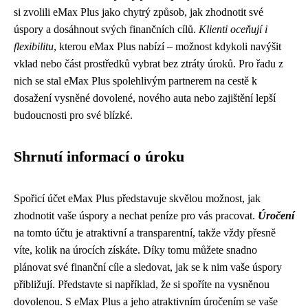
si zvolili eMax Plus jako chytrý způsob, jak zhodnotit své
úspory a dosáhnout svých finančních cílů.
Klienti oceňují i
flexibilitu
, kterou eMax Plus nabízí – možnost kdykoli navýšit
vklad nebo část prostředků vybrat bez ztráty úroků. Pro řadu z
nich se stal eMax Plus spolehlivým partnerem na cestě k
dosažení vysněné dovolené, nového auta nebo zajištění lepší
budoucnosti pro své blízké.
Shrnutí informací o úroku
Spořicí účet eMax Plus představuje skvělou možnost, jak
zhodnotit vaše úspory a nechat peníze pro vás pracovat.
Úročení
na tomto účtu je atraktivní a transparentní, takže vždy přesně
víte, kolik na úrocích získáte. Díky tomu můžete snadno
plánovat své finanční cíle a sledovat, jak se k nim vaše úspory
přibližují. Představte si například, že si spoříte na vysněnou
dovolenou. S eMax Plus a jeho atraktivním úročením se vaše