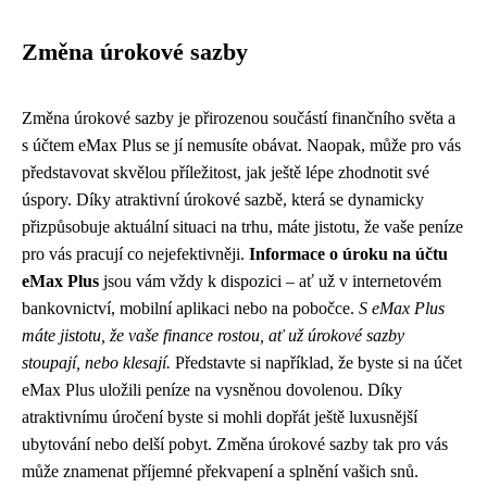
Změna úrokové sazby
Změna úrokové sazby je přirozenou součástí finančního světa a
s účtem eMax Plus se jí nemusíte obávat. Naopak, může pro vás
představovat skvělou příležitost, jak ještě lépe zhodnotit své
úspory. Díky atraktivní úrokové sazbě, která se dynamicky
přizpůsobuje aktuální situaci na trhu, máte jistotu, že vaše peníze
pro vás pracují co nejefektivněji.
Informace o úroku na účtu
eMax Plus
jsou vám vždy k dispozici – ať už v internetovém
bankovnictví, mobilní aplikaci nebo na pobočce.
S eMax Plus
máte jistotu, že vaše finance rostou, ať už úrokové sazby
stoupají, nebo klesají.
Představte si například, že byste si na účet
eMax Plus uložili peníze na vysněnou dovolenou. Díky
atraktivnímu úročení byste si mohli dopřát ještě luxusnější
ubytování nebo delší pobyt. Změna úrokové sazby tak pro vás
může znamenat příjemné překvapení a splnění vašich snů.