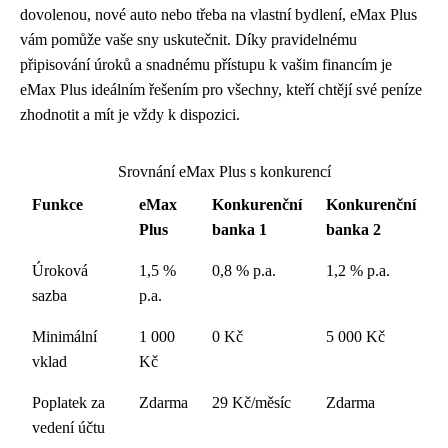
dovolenou, nové auto nebo třeba na vlastní bydlení, eMax Plus
vám pomůže vaše sny uskutečnit. Díky pravidelnému
připisování úroků a snadnému přístupu k vašim financím je
eMax Plus ideálním řešením pro všechny, kteří chtějí své peníze
zhodnotit a mít je vždy k dispozici.
Srovnání eMax Plus s konkurencí
Funkce
eMax
Konkurenční
Konkurenční
Plus
banka 1
banka 2
Úroková
1,5 %
0,8 % p.a.
1,2 % p.a.
sazba
p.a.
Minimální
1 000
0 Kč
5 000 Kč
vklad
Kč
Poplatek za
Zdarma
29 Kč/měsíc
Zdarma
vedení účtu