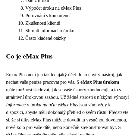
Daň z úroků
Výpočet úroku na eMax Plus
Porovnání s konkurencí
Zkušenosti klientů
Shrnutí informací o úroku
Často kladené otázky
Co je eMax Plus
Emax Plus není jen tak ledajaký účet. Je to chytrý nástroj, jak
nechat vaše peníze pracovat pro vás. S
eMax Plus úrokem
máte možnost sledovat, jak se vaše úspory zhodnocují, a to s
atraktivní úrokovou sazbou. Už žádné starosti s nízkými výnosy!
Informace o úroku na účtu eMax Plus
jsou vám vždy k
dispozici, abyste měli dokonalý přehled o svém růstu. Představte
si, že si díky eMax Plus můžete dovolit tu vysněnou dovolenou,
nové kolo pro vaše dítě, nebo konečně zrekonstruovat byt. S
eMax Plus se vaše finanční cíle stávají realitou.