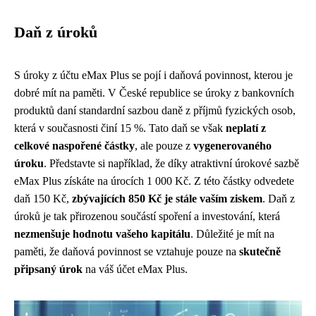
Daň z úroků
S úroky z účtu eMax Plus se pojí i daňová povinnost, kterou je
dobré mít na paměti. V České republice se úroky z bankovních
produktů daní standardní sazbou daně z příjmů fyzických osob,
která v současnosti činí 15 %. Tato daň se však
neplatí z
celkové naspořené částky
, ale pouze z
vygenerovaného
úroku
. Představte si například, že díky atraktivní úrokové sazbě
eMax Plus získáte na úrocích 1 000 Kč. Z této částky odvedete
daň 150 Kč,
zbývajících 850 Kč je stále vaším ziskem
. Daň z
úroků je tak přirozenou součástí spoření a investování, která
nezmenšuje hodnotu vašeho kapitálu
. Důležité je mít na
paměti, že daňová povinnost se vztahuje pouze na
skutečně
připsaný úrok
na váš účet eMax Plus.