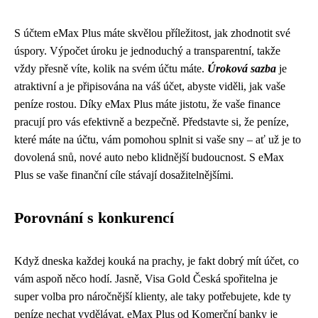
S účtem eMax Plus máte skvělou příležitost, jak zhodnotit své
úspory. Výpočet úroku je jednoduchý a transparentní, takže
vždy přesně víte, kolik na svém účtu máte.
Úroková sazba
je
atraktivní a je připisována na váš účet, abyste viděli, jak vaše
peníze rostou. Díky eMax Plus máte jistotu, že vaše finance
pracují pro vás efektivně a bezpečně. Představte si, že peníze,
které máte na účtu, vám pomohou splnit si vaše sny – ať už je to
dovolená snů, nové auto nebo klidnější budoucnost. S eMax
Plus se vaše finanční cíle stávají dosažitelnějšími.
Porovnání s konkurencí
Když dneska každej kouká na prachy, je fakt dobrý mít účet, co
vám aspoň něco hodí. Jasně,
Visa Gold Česká spořitelna
je
super volba pro náročnější klienty, ale taky potřebujete, kde ty
peníze nechat vydělávat. eMax Plus od Komerční banky je