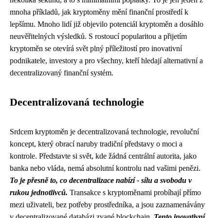
mnoha příkladů, jak kryptoměny mění finanční prostředí k
lepšímu. Mnoho lidí již objevilo potenciál kryptoměn a dosáhlo
neuvěřitelných výsledků. S rostoucí popularitou a přijetím
kryptoměn se otevírá svět plný příležitostí pro inovativní
podnikatele, investory a pro všechny, kteří hledají alternativní a
decentralizovaný finanční systém.
Decentralizovaná technologie
Srdcem kryptoměn je decentralizovaná technologie, revoluční
koncept, který obrací naruby tradiční představy o moci a
kontrole. Představte si svět, kde žádná centrální autorita, jako
banka nebo vláda, nemá absolutní kontrolu nad vašimi penězi.
To je přesně to, co decentralizace nabízí - sílu a svobodu v
rukou jednotlivců.
Transakce s kryptoměnami probíhají přímo
mezi uživateli, bez potřeby prostředníka, a jsou zaznamenávány
v decentralizované databázi zvané blockchain.
Tento inovativní