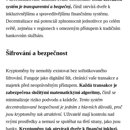
systém je transparentní a bezpečný,
čímž otevírá dveře k
inkluzivnějšímu a spravedlivějšímu finančnímu systému.
Decentralizace má potenciál zplnomocnit jednotlivce po celém
světě, zejména v regionech s omezeným přístupem k tradičním
bankovním službám.
Šifrování a bezpečnost
Kryptoměny by nemohly existovat bez sofistikovaného
šifrování. Funguje jako digitální štít, chránící vaše transakce a
majetek před neoprávněným přístupem.
Každá transakce je
zabezpečena složitými matematickými algoritmy,
čímž se
minimalizuje riziko podvodu a krádeže.
Tento systém
decentralizované bezpečnosti je jedním z hlavních důvodů, proč
jsou kryptoměny tak atraktivní.
Uživatelé mají kontrolu nad
svými prostředky a nemusí se spoléhat na třetí strany, jako jsou
banky.
Kryptoměny tak otevírají dveře k finanční inkluzi,