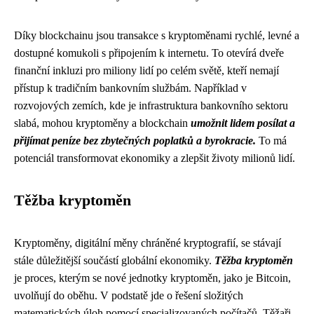
Díky blockchainu jsou transakce s kryptoměnami rychlé, levné a
dostupné komukoli s připojením k internetu. To otevírá dveře
finanční inkluzi pro miliony lidí po celém světě, kteří nemají
přístup k tradičním bankovním službám. Například v
rozvojových zemích, kde je infrastruktura bankovního sektoru
slabá, mohou kryptoměny a blockchain
umožnit lidem posílat a
přijímat peníze bez zbytečných poplatků a byrokracie.
To má
potenciál transformovat ekonomiky a zlepšit životy milionů lidí.
Těžba kryptoměn
Kryptoměny, digitální měny chráněné kryptografií, se stávají
stále důležitější součástí globální ekonomiky.
Těžba kryptoměn
je proces, kterým se nové jednotky kryptoměn, jako je Bitcoin,
uvolňují do oběhu. V podstatě jde o řešení složitých
matematických úloh pomocí specializovaných počítačů. Těžaři,