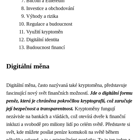
Bitcoin a Ethereum
Investice a obchodování
Výhody a rizika
Regulace a budoucnost
Využití kryptoměn
Digitální identita
Budoucnost financí
Digitální měna
Digitální měna, často nazývaná také kryptoměna, představuje
fascinující nový svět finančních možností.
Jde o digitální formu
peněz, která je chráněna pokročilou kryptografií, což zaručuje
její bezpečnost a transparentnost.
Kryptoměny fungují
nezávisle na bankách a vládách, což otevírá dveře k finanční
inkluzi a svobodě pro miliony lidí po celém světě. Představte si
svět, kde můžete posílat peníze komukoli na světě během
několika sekund, a to s minimálními poplatky. To je jen jeden z