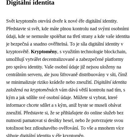
Digitální identita
Svět kryptoměn otevírá dveře k nové éře digitální identity.
Představte si svět, kde máte plnou kontrolu nad svými osobními
údaji, kde se nemusíte spoléhat na třetí strany a kde vaše identita
je bezpečná a snadno ověřitelná. To je síla digitální identity v
kryptosvětě.
Kryptoměny
, s využitím technologie blockchain,
umožňují vytvářet decentralizované a zabezpečené platformy
pro správu identity. Vaše osobní údaje již nejsou uloženy na
centrálním serveru, ale jsou šifrovaně distribuovány v síti, čímž
se minimalizuje riziko krádeže nebo zneužití.
Digitální identita
založená na kryptoměnách
vám dává větší kontrolu nad tím, s
kým a jak sdílíte své osobní údaje. Můžete si vybrat, které
informace chcete sdílet a s kým, aniž byste se museli obávat
zneužití. Představte si, že se přihlašujete do online služeb bez
nutnosti pamatovat si desítky hesel, nebo že potvrzujete svou
totožnost bez zdlouhavého ověřování. To vše a mnohem více
slibuje digitální identita v éře kryptoměn.