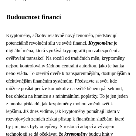
Budoucnost financí
Kryptoměny, ačkoliv relativně nový fenomén, představují
potenciálně revoluční sílu ve světě financí.
Kryptoměna
je
digitální měna, která využívá kryptografii pro zabezpečení a
ověřování transakcí. Na rozdíl od tradičních měn, kryptoměny
nejsou kontrolovány žádnou centrální autoritou, jako je banka
nebo vláda. To otevírá dveře k transparentnějším, dostupnějším a
efektivnějším finančním systémům. Představte si svět, kde
můžete posílat peníze komukoliv na světě během pár sekund,
bez ohledu na hranice a s minimálními poplatky. To je jen jeden
z mnoha příkladů, jak kryptoměny mohou změnit svět k
lepšímu. Již dnes vidíme, jak kryptoměny pomáhají lidem v
rozvojových zemích získat přístup k finančním službám, které
by jim jinak byly odepřeny. S rostoucí adopcí a vývojem
technologií se dá očekávat, že
kryptoměny
budou hrát v