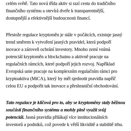
celém světě. Tato nová třída aktiv si razí cestu do tradičního
finančního systému a otevírá dveře k transparentnější,
dostupnější a efektivnější budoucnosti financí.
Přestože regulace kryptoměn je stále v počátcích, existuje jasný
trend směrem k vytvoření jasných pravidel, která podpoří
inovace a zároveň ochrání investory. Mnoho zemí vnímá
potenciál kryptoměn a blockchainu a aktivně pracuje na
regulačních rámcích, které podpoří jejich rozvoj. Například
Evropská unie pracuje na komplexním regulačním rámci pro
kryptoaktiva (MiCA), který by měl sjednotit pravidla napříč
celou EU a podpořit tak inovace a přeshraniční obchodování.
Tato regulace je klíčová pro to, aby se kryptoměny staly běžnou
součástí finančního systému a mohly plně využít svůj
potenciál.
Jasná pravidla přilákají více institucionálních
investorů a podniků, což povede k větší likviditě a stabilitě trhu.