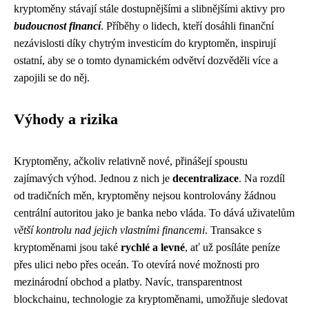
kryptoměny stávají stále dostupnějšími a slibnějšími aktivy pro
budoucnost financí
. Příběhy o lidech, kteří dosáhli finanční
nezávislosti díky chytrým investicím do kryptoměn, inspirují
ostatní, aby se o tomto dynamickém odvětví dozvěděli více a
zapojili se do něj.
Výhody a rizika
Kryptoměny, ačkoliv relativně nové, přinášejí spoustu
zajímavých výhod. Jednou z nich je
decentralizace
. Na rozdíl
od tradičních měn, kryptoměny nejsou kontrolovány žádnou
centrální autoritou jako je banka nebo vláda. To dává uživatelům
větší kontrolu nad jejich vlastními financemi
. Transakce s
kryptoměnami jsou také
rychlé a levné
, ať už posíláte peníze
přes ulici nebo přes oceán. To otevírá nové možnosti pro
mezinárodní obchod a platby. Navíc, transparentnost
blockchainu, technologie za kryptoměnami, umožňuje sledovat