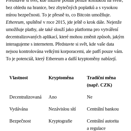
Představte si svět, kde můžete posílat peníze komukoli na světě,
bez ohledu na hranice, bez zbytečných poplatků a s vysokou
mírou bezpečnosti. To je přesně to, co Bitcoin umožňuje.
Ethereum
, spuštěné v roce 2015, jde ještě o krok dále. Nejenže
umožňuje platby, ale také slouží jako platforma pro vytváření
decentralizovaných aplikací, které mohou změnit způsob, jakým
interagujeme s internetem. Představte si svět, kde vaše data
nejsou kontrolována velkými korporacemi, ale patří pouze vám.
To je potenciál, který Ethereum a další kryptoměny nabízejí.
Vlastnost
Kryptoměna
Tradiční měna
(např. CZK)
Decentralizovaná
Ano
Ne
Vydávána
Nezávislou sítí
Centrální bankou
Bezpečnost
Kryptografie
Centrální autorita
a regulace