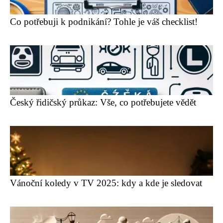
Co potřebuji k podnikání? Tohle je váš checklist!
Český řidičský průkaz: Vše, co potřebujete vědět
Vánoční koledy v TV 2025: kdy a kde je sledovat