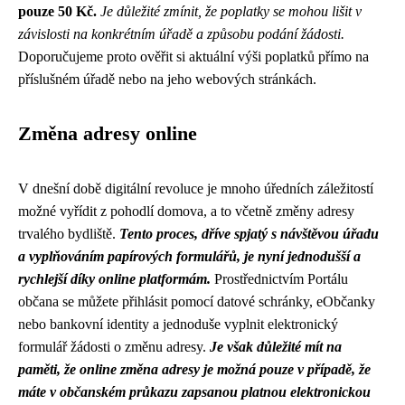
pouze 50 Kč.
Je důležité zmínit, že poplatky se mohou lišit v
závislosti na konkrétním úřadě a způsobu podání žádosti.
Doporučujeme proto ověřit si aktuální výši poplatků přímo na
příslušném úřadě nebo na jeho webových stránkách.
Změna adresy online
V dnešní době digitální revoluce je mnoho úředních záležitostí
možné vyřídit z pohodlí domova, a to včetně změny adresy
trvalého bydliště.
Tento proces, dříve spjatý s návštěvou úřadu
a vyplňováním papírových formulářů, je nyní jednodušší a
rychlejší díky online platformám.
Prostřednictvím Portálu
občana se můžete přihlásit pomocí datové schránky, eObčanky
nebo bankovní identity a jednoduše vyplnit elektronický
formulář žádosti o změnu adresy.
Je však důležité mít na
paměti, že online změna adresy je možná pouze v případě, že
máte v občanském průkazu zapsanou platnou elektronickou