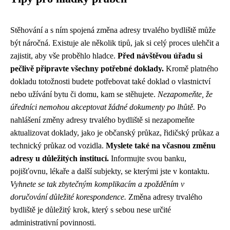
Stěhování a s ním spojená změna adresy trvalého bydliště může
být náročná. Existuje ale několik tipů, jak si celý proces ulehčit a
zajistit, aby vše proběhlo hladce.
Před návštěvou úřadu si
pečlivě připravte všechny potřebné doklady.
Kromě platného
dokladu totožnosti budete potřebovat také doklad o vlastnictví
nebo užívání bytu či domu, kam se stěhujete.
Nezapomeňte, že
úředníci nemohou akceptovat žádné dokumenty po lhůtě.
Po
nahlášení změny adresy trvalého bydliště si nezapomeňte
aktualizovat doklady, jako je občanský průkaz, řidičský průkaz a
technický průkaz od vozidla.
Myslete také na včasnou změnu
adresy u důležitých institucí.
Informujte svou banku,
pojišťovnu, lékaře a další subjekty, se kterými jste v kontaktu.
Vyhnete se tak zbytečným komplikacím a zpožděním v
doručování důležité korespondence.
Změna adresy trvalého
bydliště je důležitý krok, který s sebou nese určité
administrativní povinnosti.