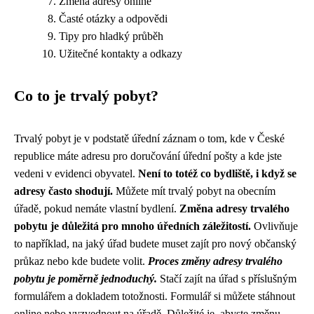
Změna adresy online
Časté otázky a odpovědi
Tipy pro hladký průběh
Užitečné kontakty a odkazy
Co to je trvalý pobyt?
Trvalý pobyt je v podstatě úřední záznam o tom, kde v České
republice máte adresu pro doručování úřední pošty a kde jste
vedeni v evidenci obyvatel.
Není to totéž co bydliště, i když se
adresy často shodují.
Můžete mít trvalý pobyt na obecním
úřadě, pokud nemáte vlastní bydlení.
Změna adresy trvalého
pobytu je důležitá pro mnoho úředních záležitostí.
Ovlivňuje
to například, na jaký úřad budete muset zajít pro nový občanský
průkaz nebo kde budete volit.
Proces změny adresy trvalého
pobytu je poměrně jednoduchý.
Stačí zajít na úřad s příslušným
formulářem a dokladem totožnosti. Formulář si můžete stáhnout
online nebo vyzvednout na úřadě. Důležité je, abyste změnu