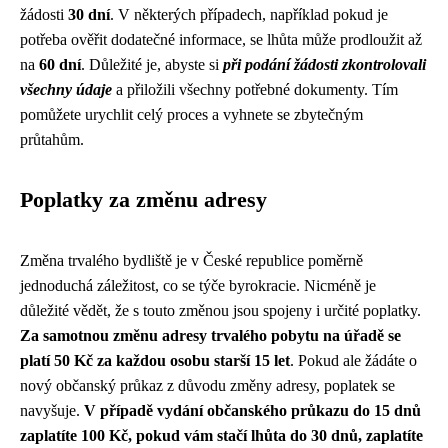
žádosti
30 dní
. V některých případech, například pokud je
potřeba ověřit dodatečné informace, se lhůta může prodloužit až
na
60 dní
. Důležité je, abyste si
při podání žádosti zkontrolovali
všechny údaje
a přiložili všechny potřebné dokumenty. Tím
pomůžete urychlit celý proces a vyhnete se zbytečným
průtahům.
Poplatky za změnu adresy
Změna trvalého bydliště je v České republice poměrně
jednoduchá záležitost, co se týče byrokracie. Nicméně je
důležité vědět, že s touto změnou jsou spojeny i určité poplatky.
Za samotnou změnu adresy trvalého pobytu na úřadě se
platí 50 Kč za každou osobu starší 15 let
. Pokud ale žádáte o
nový občanský průkaz z důvodu změny adresy, poplatek se
navyšuje.
V případě vydání občanského průkazu do 15 dnů
zaplatíte 100 Kč, pokud vám stačí lhůta do 30 dnů, zaplatíte