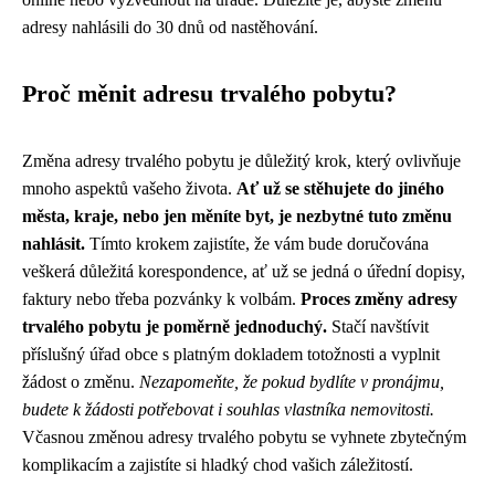
adresy nahlásili do 30 dnů od nastěhování.
Proč měnit adresu trvalého pobytu?
Změna adresy trvalého pobytu je důležitý krok, který ovlivňuje
mnoho aspektů vašeho života.
Ať už se stěhujete do jiného
města, kraje, nebo jen měníte byt, je nezbytné tuto změnu
nahlásit.
Tímto krokem zajistíte, že vám bude doručována
veškerá důležitá korespondence, ať už se jedná o úřední dopisy,
faktury nebo třeba pozvánky k volbám.
Proces změny adresy
trvalého pobytu je poměrně jednoduchý.
Stačí navštívit
příslušný úřad obce s platným dokladem totožnosti a vyplnit
žádost o změnu.
Nezapomeňte, že pokud bydlíte v pronájmu,
budete k žádosti potřebovat i souhlas vlastníka nemovitosti.
Včasnou změnou adresy trvalého pobytu se vyhnete zbytečným
komplikacím a zajistíte si hladký chod vašich záležitostí.