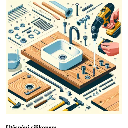
Utěsnění silikonem.