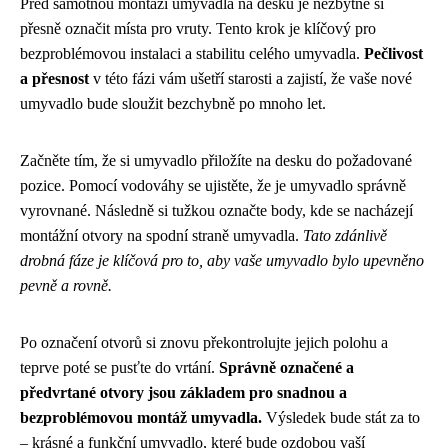
Před samotnou montáží umyvadla na desku je nezbytné si
přesně označit místa pro vruty. Tento krok je klíčový pro
bezproblémovou instalaci a stabilitu celého umyvadla.
Pečlivost
a přesnost
v této fázi vám ušetří starosti a zajistí, že vaše nové
umyvadlo bude sloužit bezchybně po mnoho let.
Začněte tím, že si umyvadlo přiložíte na desku do požadované
pozice. Pomocí vodováhy se ujistěte, že je umyvadlo správně
vyrovnané. Následně si tužkou označte body, kde se nacházejí
montážní otvory na spodní straně umyvadla.
Tato zdánlivě
drobná fáze je klíčová pro to, aby vaše umyvadlo bylo upevněno
pevně a rovně.
Po označení otvorů si znovu překontrolujte jejich polohu a
teprve poté se pusťte do vrtání.
Správně označené a
předvrtané otvory jsou základem pro snadnou a
bezproblémovou montáž umyvadla.
Výsledek bude stát za to
– krásné a funkční umyvadlo, které bude ozdobou vaší