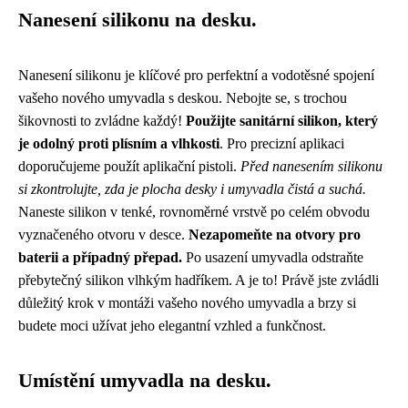
Nanesení silikonu na desku.
Nanesení silikonu je klíčové pro perfektní a vodotěsné spojení
vašeho nového umyvadla s deskou. Nebojte se, s trochou
šikovnosti to zvládne každý!
Použijte sanitární silikon, který
je odolný proti plísním a vlhkosti
. Pro precizní aplikaci
doporučujeme použít aplikační pistoli.
Před nanesením silikonu
si zkontrolujte, zda je plocha desky i umyvadla čistá a suchá.
Naneste silikon v tenké, rovnoměrné vrstvě po celém obvodu
vyznačeného otvoru v desce.
Nezapomeňte na otvory pro
baterii a případný přepad.
Po usazení umyvadla odstraňte
přebytečný silikon vlhkým hadříkem. A je to! Právě jste zvládli
důležitý krok v montáži vašeho nového umyvadla a brzy si
budete moci užívat jeho elegantní vzhled a funkčnost.
Umístění umyvadla na desku.