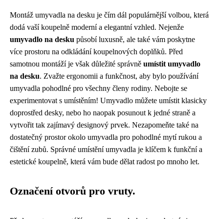
Montáž umyvadla na desku je čím dál populárnější volbou, která
dodá vaší koupelně moderní a elegantní vzhled. Nejenže
umyvadlo na desku
působí luxusně, ale také vám poskytne
více prostoru na odkládání koupelnových doplňků. Před
samotnou montáží je však důležité správně
umístit umyvadlo
na desku
. Zvažte ergonomii a funkčnost, aby bylo používání
umyvadla pohodlné pro všechny členy rodiny. Nebojte se
experimentovat s umístěním! Umyvadlo můžete umístit klasicky
doprostřed desky, nebo ho naopak posunout k jedné straně a
vytvořit tak zajímavý designový prvek. Nezapomeňte také na
dostatečný prostor okolo umyvadla pro pohodlné mytí rukou a
čištění zubů. Správné umístění umyvadla je klíčem k funkční a
estetické koupelně, která vám bude dělat radost po mnoho let.
Označení otvorů pro vruty.