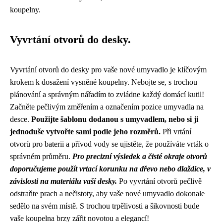
koupelny.
Vyvrtání otvorů do desky.
Vyvrtání otvorů do desky pro vaše nové umyvadlo je klíčovým
krokem k dosažení vysněné koupelny. Nebojte se, s trochou
plánování a správným nářadím to zvládne každý domácí kutil!
Začněte pečlivým změřením a označením pozice umyvadla na
desce.
Použijte šablonu dodanou s umyvadlem, nebo si ji
jednoduše vytvořte sami podle jeho rozměrů.
Při vrtání
otvorů pro baterii a přívod vody se ujistěte, že používáte vrták o
správném průměru.
Pro precizní výsledek a čisté okraje otvorů
doporučujeme použít vrtací korunku na dřevo nebo dlaždice, v
závislosti na materiálu vaší desky.
Po vyvrtání otvorů pečlivě
odstraňte prach a nečistoty, aby vaše nové umyvadlo dokonale
sedělo na svém místě. S trochou trpělivosti a šikovnosti bude
vaše koupelna brzy zářit novotou a elegancí!