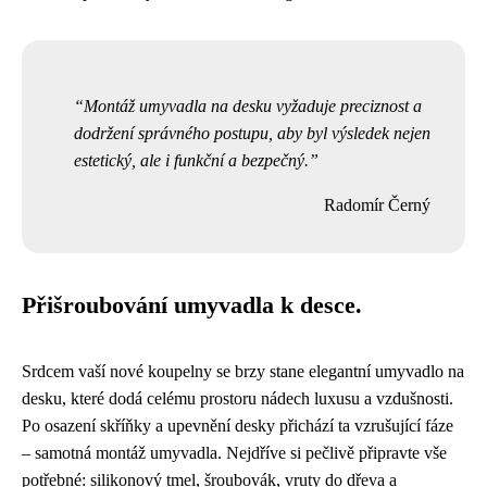
Montáž umyvadla na desku vyžaduje preciznost a
dodržení správného postupu, aby byl výsledek nejen
estetický, ale i funkční a bezpečný.
Radomír Černý
Přišroubování umyvadla k desce.
Srdcem vaší nové koupelny se brzy stane elegantní umyvadlo na
desku, které dodá celému prostoru nádech luxusu a vzdušnosti.
Po osazení skříňky a upevnění desky přichází ta vzrušující fáze
– samotná montáž umyvadla. Nejdříve si pečlivě připravte vše
potřebné: silikonový tmel, šroubovák, vruty do dřeva a