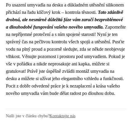
Po usazení umyvadla na desku a důkladném utěsnění silikonem
přichází na řadu klíčový krok – kontrola těsnosti.
Tato zdánlivě
drobná, ale nesmírně důležitá fáze vám zaručí bezproblémové
a dlouhodobé fungování vašeho nového umyvadla.
Zapomeňte
na nepříjemné protečení a s ním spojené starosti! Nyní je ten
správný čas na pečlivou kontrolu všech spojů a utěsnění. Pusťte
vodu na plný proud a pozorně sledujte, zda se někde neobjevuje
vlhkost. Věnujte pozornost i prostoru pod umyvadlem. Pokud je
vše v pořádku a nikde neprosakuje ani kapka, můžete si
gratulovat! Právě jste úspěšně zvládli montáž umyvadla na
desku a můžete si užívat jeho elegantního vzhledu a funkčnosti.
Pocit z dobře odvedené práce je k nezaplacení a krása vašeho
nového umyvadla vám bude dělat radost po dlouhou dobu.
Našli jste v článku chybu?
Kontaktujte nás