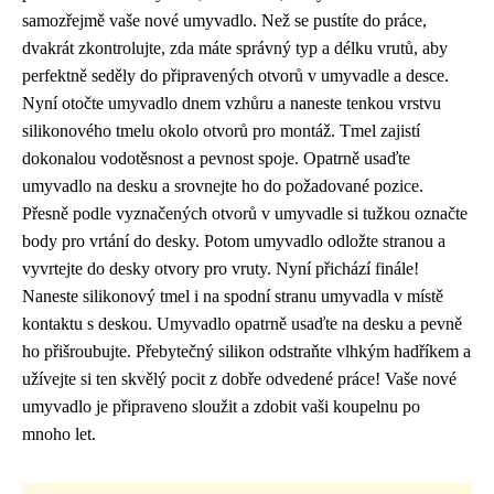
samozřejmě vaše nové umyvadlo. Než se pustíte do práce,
dvakrát zkontrolujte, zda máte správný typ a délku vrutů, aby
perfektně seděly do připravených otvorů v umyvadle a desce.
Nyní otočte umyvadlo dnem vzhůru a naneste tenkou vrstvu
silikonového tmelu okolo otvorů pro montáž. Tmel zajistí
dokonalou vodotěsnost a pevnost spoje. Opatrně usaďte
umyvadlo na desku a srovnejte ho do požadované pozice.
Přesně podle vyznačených otvorů v umyvadle si tužkou označte
body pro vrtání do desky. Potom umyvadlo odložte stranou a
vyvrtejte do desky otvory pro vruty. Nyní přichází finále!
Naneste silikonový tmel i na spodní stranu umyvadla v místě
kontaktu s deskou. Umyvadlo opatrně usaďte na desku a pevně
ho přišroubujte. Přebytečný silikon odstraňte vlhkým hadříkem a
užívejte si ten skvělý pocit z dobře odvedené práce! Vaše nové
umyvadlo je připraveno sloužit a zdobit vaši koupelnu po
mnoho let.