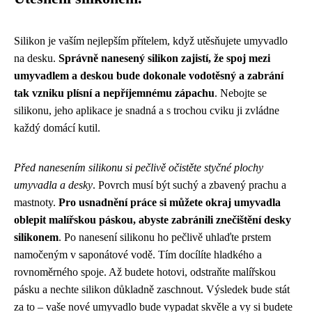
Silikon je vaším nejlepším přítelem, když utěsňujete umyvadlo
na desku.
Správně nanesený silikon zajistí, že spoj mezi
umyvadlem a deskou bude dokonale vodotěsný a zabrání
tak vzniku plísní a nepříjemnému zápachu
. Nebojte se
silikonu, jeho aplikace je snadná a s trochou cviku ji zvládne
každý domácí kutil.
Před nanesením silikonu si pečlivě očistěte styčné plochy
umyvadla a desky
. Povrch musí být suchý a zbavený prachu a
mastnoty.
Pro usnadnění práce si můžete okraj umyvadla
oblepit malířskou páskou, abyste zabránili znečištění desky
silikonem
. Po nanesení silikonu ho pečlivě uhlaďte prstem
namočeným v saponátové vodě. Tím docílíte hladkého a
rovnoměrného spoje. Až budete hotovi, odstraňte malířskou
pásku a nechte silikon důkladně zaschnout. Výsledek bude stát
za to – vaše nové umyvadlo bude vypadat skvěle a vy si budete