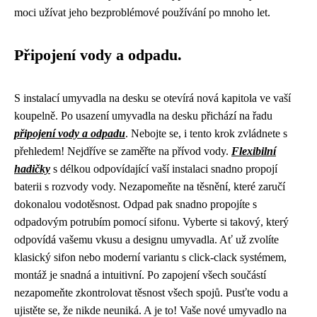
moci užívat jeho bezproblémové používání po mnoho let.
Připojení vody a odpadu.
S instalací umyvadla na desku se otevírá nová kapitola ve vaší
koupelně. Po usazení umyvadla na desku přichází na řadu
připojení vody a odpadu
. Nebojte se, i tento krok zvládnete s
přehledem! Nejdříve se zaměřte na přívod vody.
Flexibilní
hadičky
s délkou odpovídající vaší instalaci snadno propojí
baterii s rozvody vody. Nezapomeňte na těsnění, které zaručí
dokonalou vodotěsnost. Odpad pak snadno propojíte s
odpadovým potrubím pomocí sifonu. Vyberte si takový, který
odpovídá vašemu vkusu a designu umyvadla. Ať už zvolíte
klasický sifon nebo moderní variantu s click-clack systémem,
montáž je snadná a intuitivní. Po zapojení všech součástí
nezapomeňte zkontrolovat těsnost všech spojů. Pusťte vodu a
ujistěte se, že nikde neuniká. A je to! Vaše nové umyvadlo na