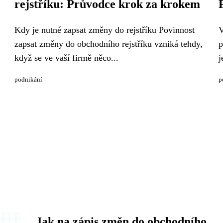
rejstříku: Průvodce krok za krokem
Kdy je nutné zapsat změny do rejstříku Povinnost
V
zapsat změny do obchodního rejstříku vzniká tehdy,
p
když se ve vaší firmě něco...
j
podnikání
p
Jak na zápis změn do obchodního