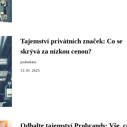
Tajemství privátních značek: Co se
skrývá za nízkou cenou?
podnikání
13. 01. 2025
Odhalte tajemství Probrands: Vše, c