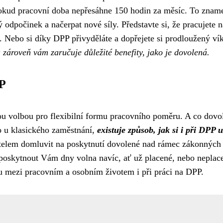
okud pracovní doba nepřesáhne 150 hodin za měsíc. To znam
ný odpočinek a načerpat nové síly. Představte si, že pracujete
u. Nebo si díky DPP přivyděláte a dopřejete si prodloužený ví
ároveň vám zaručuje důležité benefity, jako je dovolená.
PP
ou volbou pro flexibilní formu pracovního poměru. A co dovo
o u klasického zaměstnání,
existuje způsob, jak si i při DPP u
atelem domluvit na poskytnutí dovolené nad rámec zákonných
poskytnout Vám dny volna navíc, ať už placené, nebo neplace
áhu mezi pracovním a osobním životem i při práci na DPP.