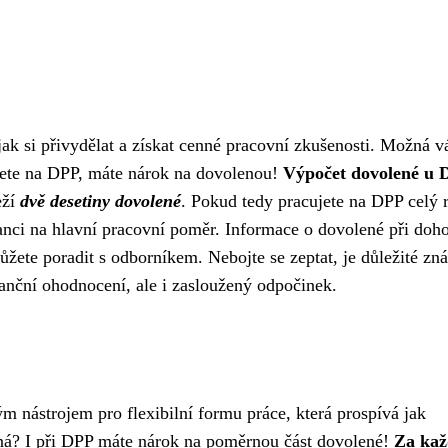
k si přivydělat a získat cenné pracovní zkušenosti. Možná vá
ujete na DPP, máte nárok na dovolenou!
Výpočet dovolené u 
eží
dvě desetiny dovolené
. Pokud tedy pracujete na DPP celý 
anci na hlavní pracovní poměr. Informace o dovolené při doh
žete poradit s odborníkem. Nebojte se zeptat, je důležité zná
anční ohodnocení, ale i zasloužený odpočinek.
m nástrojem pro flexibilní formu práce, která prospívá jak
ná? I při DPP máte nárok na poměrnou část dovolené!
Za kaž