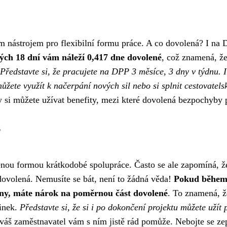
 nástrojem pro flexibilní formu práce. A co dovolená? I na
ch 18 dní vám náleží 0,417 dne dovolené
, což znamená, že
Představte si, že pracujete na DPP 3 měsíce, 3 dny v týdnu. I
žete využít k načerpání nových sil nebo si splnit cestovatels
 si můžete užívat benefity, mezi které dovolená bezpochyby p
?
nou formou krátkodobé spolupráce. Často se ale zapomíná, že
ovolená. Nemusíte se bát, není to žádná věda!
Pokud běhe
dny, máte nárok na poměrnou část dovolené
. To znamená, že
činek.
Představte si, že si i po dokončení projektu můžete užít 
áš zaměstnavatel vám s ním jistě rád pomůže. Nebojte se zep