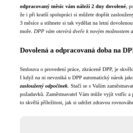
odpracovaný měsíc vám náleží 2 dny dovolené
, p
že i při kratší spolupráci si můžete dopřát zaslouže
3 měsíce a stihnete si tak vydělat na letní dovoleno
moře.
DPP vám otevírá dveře k novým možnostem a z
Dovolená a odpracovaná doba na D
Smlouva o provedení práce, zkráceně DPP, je skvěl
I když na ni nevzniká u DPP automatický nárok jak
zasloužený odpočinek
. Stačí se s Vaším zaměstnav
požadavků. Zaměstnavatel Vám může vyjít vstříc a 
to skvělá příležitost, jak si udržet zdravou rovnov