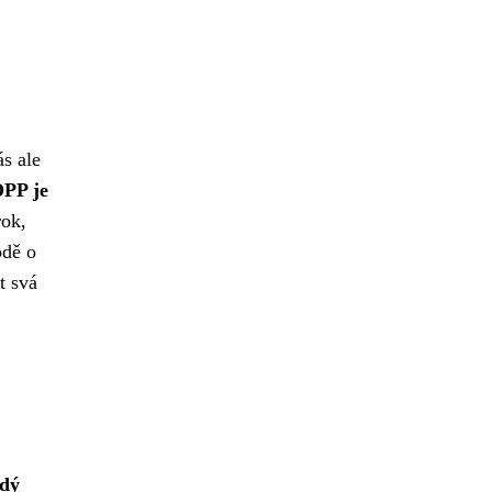
s ale
DPP je
rok,
odě o
t svá
dý