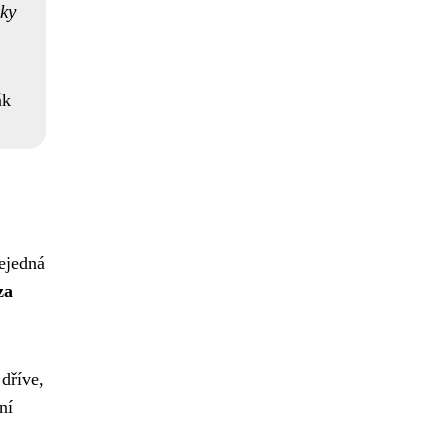
ky
ák
nejedná
za
dříve,
ní