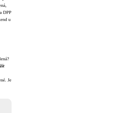
ená,
 na DPP
kend u
lená?
žít
né. Je