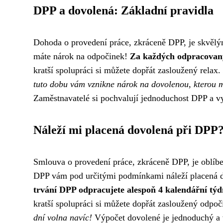
DPP a dovolená: Základní pravidla
Dohoda o provedení práce, zkráceně DPP, je skvělým
máte nárok na odpočinek!
Za každých odpracovaný
kratší spolupráci si můžete dopřát zasloužený relax.
tuto dobu vám vznikne nárok na dovolenou, kterou mů
Zaměstnavatelé si pochvalují jednoduchost DPP a vy
Náleží mi placená dovolená při DPP
Smlouva o provedení práce, zkráceně DPP, je oblíbe
DPP vám pod určitými podmínkami náleží placená d
trvání DPP odpracujete alespoň 4 kalendářní tý
kratší spolupráci si můžete dopřát zasloužený odpo
dní volna navíc!
Výpočet dovolené je jednoduchý a v