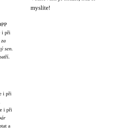
myslíte!
 DPP
 i při
 za
ký sen.
atří.
 i při
m
 i při
pár
tat a