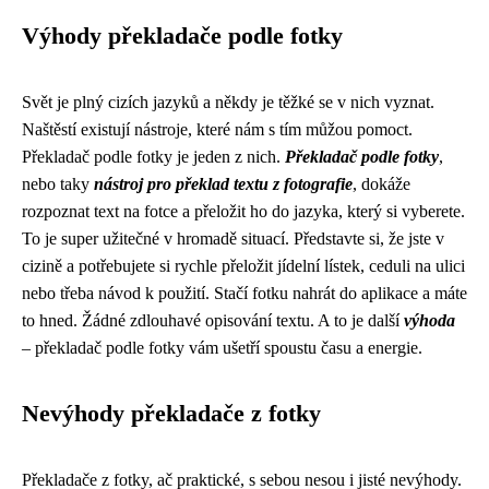
Výhody překladače podle fotky
Svět je plný cizích jazyků a někdy je těžké se v nich vyznat.
Naštěstí existují nástroje, které nám s tím můžou pomoct.
Překladač podle fotky je jeden z nich.
Překladač podle fotky
,
nebo taky
nástroj pro překlad textu z fotografie
, dokáže
rozpoznat text na fotce a přeložit ho do jazyka, který si vyberete.
To je super užitečné v hromadě situací. Představte si, že jste v
cizině a potřebujete si rychle přeložit jídelní lístek, ceduli na ulici
nebo třeba návod k použití. Stačí fotku nahrát do aplikace a máte
to hned. Žádné zdlouhavé opisování textu. A to je další
výhoda
– překladač podle fotky vám ušetří spoustu času a energie.
Nevýhody překladače z fotky
Překladače z fotky, ač praktické, s sebou nesou i jisté nevýhody.