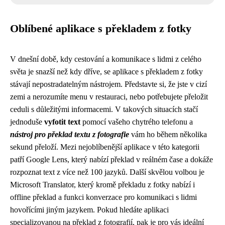
Oblíbené aplikace s překladem z fotky
V dnešní době, kdy cestování a komunikace s lidmi z celého
světa je snazší než kdy dříve, se aplikace s překladem z fotky
stávají nepostradatelným nástrojem. Představte si, že jste v cizí
zemi a nerozumíte menu v restauraci, nebo potřebujete přeložit
ceduli s důležitými informacemi. V takových situacích stačí
jednoduše
vyfotit text
pomocí vašeho chytrého telefonu a
nástroj pro překlad textu z fotografie
vám ho během několika
sekund přeloží. Mezi nejoblíbenější aplikace v této kategorii
patří Google Lens, který nabízí překlad v reálném čase a dokáže
rozpoznat text z více než 100 jazyků. Další skvělou volbou je
Microsoft Translator, který kromě překladu z fotky nabízí i
offline překlad a funkci konverzace pro komunikaci s lidmi
hovořícími jiným jazykem. Pokud hledáte aplikaci
specializovanou na překlad z fotografií, pak je pro vás ideální