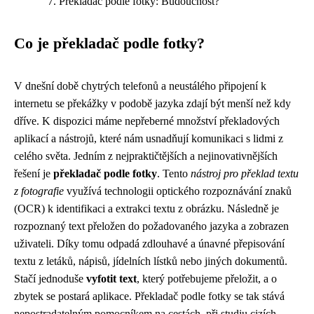
Překladač podle fotky: Budoucnost?
Co je překladač podle fotky?
V dnešní době chytrých telefonů a neustálého připojení k
internetu se překážky v podobě jazyka zdají být menší než kdy
dříve. K dispozici máme nepřeberné množství překladových
aplikací a nástrojů, které nám usnadňují komunikaci s lidmi z
celého světa. Jedním z nejpraktičtějších a nejinovativnějších
řešení je
překladač podle fotky
. Tento
nástroj pro překlad textu
z fotografie
využívá technologii optického rozpoznávání znaků
(OCR) k identifikaci a extrakci textu z obrázku. Následně je
rozpoznaný text přeložen do požadovaného jazyka a zobrazen
uživateli. Díky tomu odpadá zdlouhavé a únavné přepisování
textu z letáků, nápisů, jídelních lístků nebo jiných dokumentů.
Stačí jednoduše
vyfotit text
, který potřebujeme přeložit, a o
zbytek se postará aplikace. Překladač podle fotky se tak stává
nepostradatelným pomocníkem na cestách, při studiu cizích