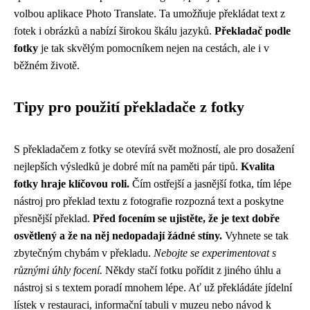
volbou aplikace Photo Translate. Ta umožňuje překládat text z
fotek i obrázků a nabízí širokou škálu jazyků.
Překladač podle
fotky
je tak skvělým pomocníkem nejen na cestách, ale i v
běžném životě.
Tipy pro použití překladače z fotky
S překladačem z fotky se otevírá svět možností, ale pro dosažení
nejlepších výsledků je dobré mít na paměti pár tipů.
Kvalita
fotky hraje klíčovou roli.
Čím ostřejší a jasnější fotka, tím lépe
nástroj pro překlad textu z fotografie rozpozná text a poskytne
přesnější překlad.
Před focením se ujistěte, že je text dobře
osvětlený a že na něj nedopadají žádné stíny.
Vyhnete se tak
zbytečným chybám v překladu.
Nebojte se experimentovat s
různými úhly focení.
Někdy stačí fotku pořídit z jiného úhlu a
nástroj si s textem poradí mnohem lépe. Ať už překládáte jídelní
lístek v restauraci, informační tabuli v muzeu nebo návod k