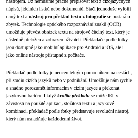
nástrojem. Už nemusíme pracně přepisovat text z cizojazyčných
nápisů, jídelních lístků nebo dokumentů. Stačí jednoduše
vyfotit
daný text a
nástroj pro překlad textu z fotografie
se postará o
zbytek. Technologie optického rozpoznávání znaků (OCR)
umožňuje převést obrázek textu na strojově čitelný text, který je
následně přeložen a zobrazen uživateli. Překladače podle fotky
jsou dostupné jako mobilní aplikace pro Android a iOS, ale i
jako online nástroje přístupné z počítače.
Překladač podle fotky je neocenitelným pomocníkem na cestách,
při studiu cizích jazyků nebo v podnikání. Umožňuje nám rychle
a snadno porozumět informacím v cizím jazyce a překonat
jazykovou bariéru. I když
kvalita překladu
se může lišit v
závislosti na použité aplikaci, složitosti textu a jazykové
kombinaci, překladač podle fotky představuje revoluční nástroj,
který nám usnadňuje každodenní život.