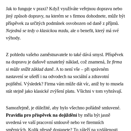
Jak to funguje v praxi? Když využíváte veřejnou dopravu nebo
jiný způsob dopravy, na kterém se s firmou dohodnete, může být
příspěvek za určitých podmínek osvobozen od daně z příjmů.
Nejedná se tedy o klasickou mzdu
, ale o benefit, který má své
výhody.
Z pohledu vašeho zaměstnavatele to také dává smysl. Příspěvek
na dopravu je daňově uznatelný náklad, což znamená, že
firma
si může snížit základ daně
. A to není vše – při správném
nastavení se ušetří i na odvodech na sociální a zdravotní
pojištění. Výsledek? Firma vám může dát víc, aniž by to musela
stát stejně jako klasické zvýšení platu. Všichni v tom vyhrávají.
Samozřejmě, je důležité, aby bylo všechno pořádně smluvené.
Pravidla pro příspěvek na dojíždění
by měla být jasně
uvedená ve vaší pracovní smlouvě nebo ve firemních
směrnicích. Kolik přesně dostanete? To záleží na vzdálenosti