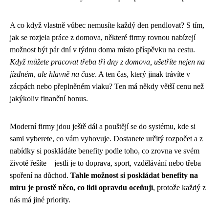
A co když vlastně vůbec nemusíte každý den pendlovat? S tím,
jak se rozjela práce z domova, některé firmy rovnou nabízejí
možnost být pár dní v týdnu doma místo příspěvku na cestu.
Když můžete pracovat třeba tři dny z domova, ušetříte nejen na
jízdném, ale hlavně na čase
. A ten čas, který jinak trávíte v
zácpách nebo přeplněném vlaku? Ten má někdy větší cenu než
jakýkoliv finanční bonus.
Moderní firmy jdou ještě dál a pouštějí se do systému, kde si
sami vyberete, co vám vyhovuje. Dostanete určitý rozpočet a z
nabídky si poskládáte benefity podle toho, co zrovna ve svém
životě řešíte – jestli je to doprava, sport, vzdělávání nebo třeba
spoření na důchod.
Tahle možnost si poskládat benefity na
míru je prostě něco, co lidi opravdu oceňují
, protože každý z
nás má jiné priority.