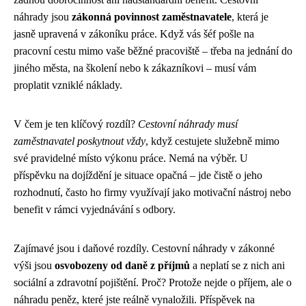
náhrady jsou
zákonná povinnost zaměstnavatele
, která je
jasně upravená v zákoníku práce. Když vás šéf pošle na
pracovní cestu mimo vaše běžné pracoviště – třeba na jednání do
jiného města, na školení nebo k zákazníkovi – musí vám
proplatit vzniklé náklady.
V čem je ten klíčový rozdíl?
Cestovní náhrady musí
zaměstnavatel poskytnout vždy
, když cestujete služebně mimo
své pravidelné místo výkonu práce. Nemá na výběr. U
příspěvku na dojíždění je situace opačná – jde čistě o jeho
rozhodnutí, často ho firmy využívají jako motivační nástroj nebo
benefit v rámci vyjednávání s odbory.
Zajímavé jsou i daňové rozdíly. Cestovní náhrady v zákonné
výši jsou
osvobozeny od daně z příjmů
a neplatí se z nich ani
sociální a zdravotní pojištění. Proč? Protože nejde o příjem, ale o
náhradu peněz, které jste reálně vynaložili. Příspěvek na