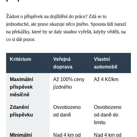
Žádost o příspěvek na dojíždění do práce? Zdá se to
jednoduché, ale praxe ukazuje něco jiného. Spousta lidí narazí
na překážky, které by se daly snadno vyřešit, kdyby věděli, na
co si dát pozor.
Kritérium
Veřejná
Vlastní
doprava
automobil
Maximální
Až 100% ceny
Až 4 Kč/km
příspěvek
jízdného
měsíčně
Zdanění
Osvobozeno
Osvobozeno
příspěvku
od daně
od daně do
limitu
Minimální
Nad 4 km od
Nad 4 km od