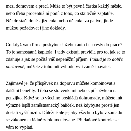
mezi domovem a prací. Může to být pevná částka každý měsíc,
nebo třeba procentuální podíl z toho, co skutečně zaplatíte.
Někde stačí donést jízdenku nebo účtenku za palivo, jinde
můžou požadovat i jiné doklady.
Co když vám firma poskytne služební auto i na cesty do práce?
To je samostatná kapitola. I tady existují pravidla pro to, jak se to
zdaňuje a jak se počítá váš nepeněžní příjem.
Pokud je to dobře
nastavené
, můžete z toho mít výhodu vy i zaměstnavatel.
Zajímavé je, že příspěvek na dopravu můžete kombinovat s
dalšími benefity. Třeba se stravenkami nebo s příspěvkem na
penzijko. Když se to všechno poskládá dohromady, můžete mít
výrazně lepší zaměstnanecký balíček, než kdybyste prostě jen
dostali vyšší mzdu. Důležité ale je, aby všechno bylo v souladu
se zákonem a řádně zdokumentované. Při daňové kontrole se
vám to vyplatí.