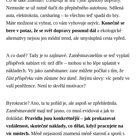
Co se také změnilo?
Uznávají se teď i jiné způsoby dopravy.
Nemusíte se už nutně tlačit do přeplněného autobusu. Sdílená
auta, elektrokola, carsharing – to všechno teď spadá do hry.
Máte možnost si vybrat, co vám vyhovuje nejvíc.
Konečně se
bere v potaz, že se svět dopravy posunul dál
a ekologické
alternativy nejsou jen módní trend, ale smysluplná cesta vpřed.
A co daně? Tady je to zajímavé. Zaměstnavatelům se teď vyplatí
příspěvek nabízet víc než dřív – mohou si ho lépe uplatnit v
nákladech. Vy jako zaměstnanec zase můžete počítat s tím, že
část příspěvku vám zůstane bez daně
. Jinými slovy: víc peněz ve
vaší peněžence. Není to skvělá motivace?
Byrokracie? Ano, ta tu pořád je, ale aspoň se zpřehlednila.
Zaměstnavatelé mají teď jasno, co musí evidovat a jak to
dokládat.
Pravidla jsou konkrétnější – jak prokazovat
vzdálenost, skutečné náklady, co dělat, když pracujete na
víc místech.
Méně nejasností znamená méně starostí a sporů s