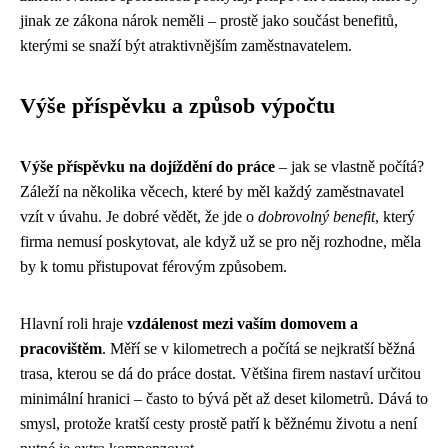
jinak ze zákona nárok neměli – prostě jako součást benefitů,
kterými se snaží být atraktivnějším zaměstnavatelem.
Výše příspěvku a způsob výpočtu
Výše příspěvku na dojíždění do práce
– jak se vlastně počítá?
Záleží na několika věcech, které by měl každý zaměstnavatel
vzít v úvahu. Je dobré vědět, že jde o
dobrovolný benefit
, který
firma nemusí poskytovat, ale když už se pro něj rozhodne, měla
by k tomu přistupovat férovým způsobem.
Hlavní roli hraje
vzdálenost mezi vaším domovem a
pracovištěm
. Měří se v kilometrech a počítá se nejkratší běžná
trasa, kterou se dá do práce dostat. Většina firem nastaví určitou
minimální hranici – často to bývá pět až deset kilometrů. Dává to
smysl, protože kratší cesty prostě patří k běžnému životu a není