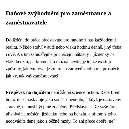
Daňové zvýhodnění pro zaměstnance a
zaměstnavatele
Dojíždění do práce představuje pro mnoho z nás každodenní
realitu. Někdo stráví v autě nebo vlaku hodinu denně, jiný třeba
i dvě. A s tím samozřejmě přicházejí i náklady – jízdenky na
vlak, benzín, parkovné. Co možná nevíte, je to, že existují
způsoby, jak tyto výdaje zmírnit a zároveň z toho mít prospěch
jak vy, tak váš zaměstnavatel.
Příspěvek na dojíždění
není žádná science fiction. Řada firem
ho už dnes poskytuje jako součást benefitů, a když je nastavený
správně, nemusí být plně zdaněný. Představte si, že vaše firma
přispívá na měsíční jízdenku nebo na benzín, a přitom z toho
neodvádíte daně jako z běžné mzdy. To zní přece dobře, ne?