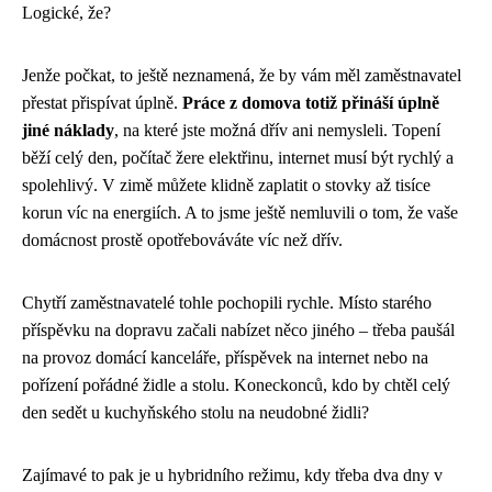
Logické, že?
Jenže počkat, to ještě neznamená, že by vám měl zaměstnavatel
přestat přispívat úplně.
Práce z domova totiž přináší úplně
jiné náklady
, na které jste možná dřív ani nemysleli. Topení
běží celý den, počítač žere elektřinu, internet musí být rychlý a
spolehlivý. V zimě můžete klidně zaplatit o stovky až tisíce
korun víc na energiích. A to jsme ještě nemluvili o tom, že vaše
domácnost prostě opotřebováváte víc než dřív.
Chytří zaměstnavatelé tohle pochopili rychle. Místo starého
příspěvku na dopravu začali nabízet něco jiného – třeba paušál
na provoz domácí kanceláře, příspěvek na internet nebo na
pořízení pořádné židle a stolu. Koneckonců, kdo by chtěl celý
den sedět u kuchyňského stolu na neudobné židli?
Zajímavé to pak je u hybridního režimu, kdy třeba dva dny v