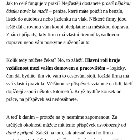
Jak to celé funguje v praxi? Nejčastěji dostanete
prostě nějakou
částku navíc ke mzdě
– peníze, které máte použít na benzín,
lístek do autobusu nebo jízdenku na vlak. Některé firmy jdou
ještě dál a rovnou vám koupí předplatné na městskou dopravu.
Znám i případy, kdy firma má vlastní firemní kyvadlovou
dopravu nebo vám poskytne služební auto.
Kolik tedy můžete čekat? No, to záleží.
Hlavní roli hraje
vzdálenost mezi vaším domovem a pracovištěm
– logicky,
čím dál bydlíte, tím víc vám to cestování stojí. Každá firma má
svá vlastní pravidla. Většinou se příspěvek vztahuje na lidi, kteří
dojíždějí aspoň několik kilometrů. Když bydlíte kousek od
práce, na příspěvek asi nedosáhnete.
A teď k daním – protože na ty nesmíme zapomenout. Za
určitých okolností můžete mít tento příspěvek
osvobozený od
daně z příjmů
. Záleží na tom, jak přesně vám ho firma