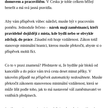
domovem a pracovištěm
. V Česku je tohle celkem běžný
benefit a má svá jasná pravidla.
Aby vám příspěvek vůbec náležel, musíte být v pracovním
poměru. Jednoduše řečeno –
nárok mají zaměstnanci, kteří
pravidelně dojíždějí z místa, kde bydlí nebo se obvykle
zdržují, do práce
. Zásadní roli hraje vzdálenost. Zákon totiž
stanovuje minimální hranici, kterou musíte překročit, abyste si o
příspěvek mohli říct.
Co to v praxi znamená? Představte si, že bydlíte pár bloků od
kanceláře a do práce vám trvá cesta deset minut pěšky. V
takovém případě
na příspěvek automaticky nedosáhnete
. Musíte
překročit zákonem stanovenou minimální vzdálenost, která se
může lišit podle toho, jak to má nastavené váš zaměstnavatel ve
vnitřních předpisech.