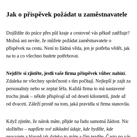
Jak o příspěvek požádat u zaměstnavatele
Dojíždíte do práce přes půl kraje a cestovné vás pěkně zatěžuje?
Možná ani nevíte, že můžete požádat zaměstnavatele o
příspěvek na cestu. Není to žádná věda, jen je potřeba vědět, jak
na to a co všechno budete potřebovat.
Nejdřív si zjistěte, jestli vaše firma příspěvek vůbec nabízí
.
Zdaleka ne všechny společnosti s tím počítají. Nejlepší je zajít za
personalisty nebo se zeptat šéfa. Každá firma to má nastavené
trochu jinak – někde přispívají už od deseti kilometrů, jinde až
od dvaceti. Záleží prostě na tom, jaká pravidla si firma stanovila.
Když zjistíte, že nárok máte, přijde na řadu samotná žádost. Nic
složitého –
napíšete své základní údaje, kde bydlíte, kde
pracujete
a hlavně jak daleko to máte a čím jezdíte. Často po vás