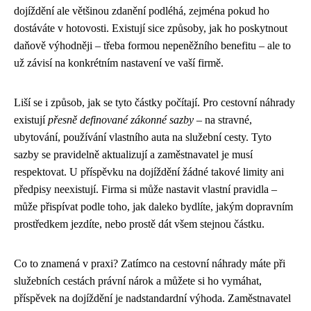
dojíždění ale většinou zdanění podléhá, zejména pokud ho
dostáváte v hotovosti. Existují sice způsoby, jak ho poskytnout
daňově výhodněji – třeba formou nepeněžního benefitu – ale to
už závisí na konkrétním nastavení ve vaší firmě.
Liší se i způsob, jak se tyto částky počítají. Pro cestovní náhrady
existují
přesně definované zákonné sazby
– na stravné,
ubytování, používání vlastního auta na služební cesty. Tyto
sazby se pravidelně aktualizují a zaměstnavatel je musí
respektovat. U příspěvku na dojíždění žádné takové limity ani
předpisy neexistují. Firma si může nastavit vlastní pravidla –
může přispívat podle toho, jak daleko bydlíte, jakým dopravním
prostředkem jezdíte, nebo prostě dát všem stejnou částku.
Co to znamená v praxi? Zatímco na cestovní náhrady máte při
služebních cestách právní nárok a můžete si ho vymáhat,
příspěvek na dojíždění je nadstandardní výhoda. Zaměstnavatel