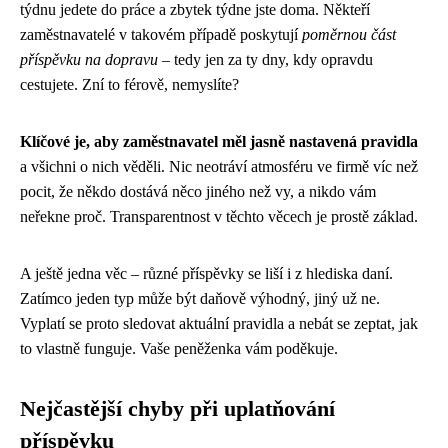
týdnu jedete do práce a zbytek týdne jste doma. Někteří
zaměstnavatelé v takovém případě poskytují
poměrnou část
příspěvku na dopravu
– tedy jen za ty dny, kdy opravdu
cestujete. Zní to férově, nemyslíte?
Klíčové je, aby zaměstnavatel měl jasně nastavená pravidla
a všichni o nich věděli. Nic neotráví atmosféru ve firmě víc než
pocit, že někdo dostává něco jiného než vy, a nikdo vám
neřekne proč. Transparentnost v těchto věcech je prostě základ.
A ještě jedna věc – různé příspěvky se liší i z hlediska daní.
Zatímco jeden typ může být daňově výhodný, jiný už ne.
Vyplatí se proto sledovat aktuální pravidla a nebát se zeptat, jak
to vlastně funguje. Vaše peněženka vám poděkuje.
Nejčastější chyby při uplatňování
příspěvku