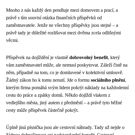
Mnoho z nás každý den pendluje mezi domovem a prací, a
právě s tím souvisí otázka finančních příspěvků od
zaměstnavatele. Jenže ne všechny příspěvky jsou stejné – a
právě tady je důležité rozlišovat mezi dvěma zcela odlišnými
věcmi.
Příspěvek na dojíždění je vlastně
dobrovolný benefit
, který
vám zaměstnavatel může, ale nemusí poskytovat. Záleží čistě na
něm, případně na tom, co je domluvené v kolektivní smlouvě.
Žádný zákon ho k tomu nenutí. Jde o formu
sociálního plnění
,
kterým firma pomáhá svým lidem pokrýt náklady na každodenní
cestu do práce a zpátky domů. Někdo dojíždí vlakem z
vedlejšího města, jiný autem z předměstí – a právě tyto běžné
cesty může příspěvek částečně pokrýt.
Úplně jiná písnička jsou ale cestovní náhrady. Tady už nejde o
žádnou dobročinnost ani nadstandardní benefit. Cestovní