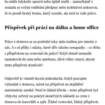
ho může kdykoliv upravit nebo úplně zrušit – samozřejmě v
souladu se svými vnitřními předpisy nebo kolektivní smlouvou.
Je to prostě hezký bonus, který oceníte, ale není to vaše právo.
Příspěvek při práci na dálku a home office
Práce z domova se za poslední roky stala realitou pro mnoho z
nás. A s ní přišly i otázky, které dřív nikoho nenapadly – co třeba
s příspěvkem na cestování do práce? Když denně nemusíte
naskakovát do auta nebo autobusu, dává vůbec smysl, abyste
tento příspěvek dostávali?
Odpověď je vlastně docela jednoduchá. Když pracujete
výhradně z domova,
nárok na příspěvek na dojíždění
automaticky zaniká
. Není to žádná křivda – tento příspěvek byl
vždycky určený na pokrytí skutečných nákladů za cestu z
domova do kanceláře a zpět. Žádné cestování, žádný příspěvek.