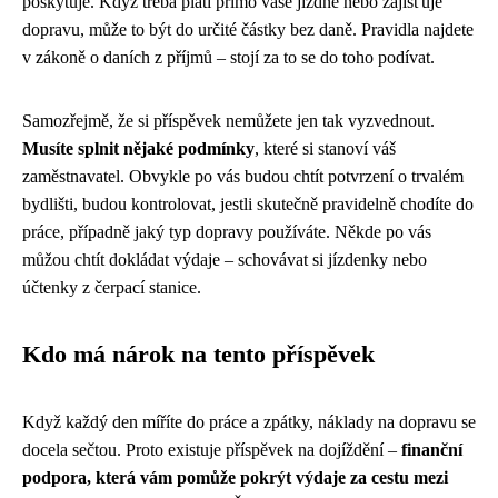
poskytuje. Když třeba platí přímo vaše jízdné nebo zajišťuje
dopravu, může to být do určité částky bez daně. Pravidla najdete
v zákoně o daních z příjmů – stojí za to se do toho podívat.
Samozřejmě, že si příspěvek nemůžete jen tak vyzvednout.
Musíte splnit nějaké podmínky
, které si stanoví váš
zaměstnavatel. Obvykle po vás budou chtít potvrzení o trvalém
bydlišti, budou kontrolovat, jestli skutečně pravidelně chodíte do
práce, případně jaký typ dopravy používáte. Někde po vás
můžou chtít dokládat výdaje – schovávat si jízdenky nebo
účtenky z čerpací stanice.
Kdo má nárok na tento příspěvek
Když každý den míříte do práce a zpátky, náklady na dopravu se
docela sečtou. Proto existuje příspěvek na dojíždění –
finanční
podpora, která vám pomůže pokrýt výdaje za cestu mezi