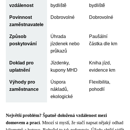
vzdálenost
bydliště
bydliště
Povinnost
Dobrovolné
Dobrovolné
zaměstnavatele
Způsob
Úhrada
Paušální
poskytování
jízdenek nebo
částka dle km
průkazů
Doklad pro
Jízdenky,
Kniha jízd,
uplatnění
kupony MHD
evidence km
Výhody pro
Úspora
Flexibilita,
zaměstnance
nákladů,
pohodlí
ekologické
Největší problém? Špatně doložená vzdálenost mezi
domovem a prací
. Mnozí si myslí, že stačí napsat nějaký odhad
kilometrů a hotovo. Bohužel to tak nefunguje. Úřady chtějí vidět