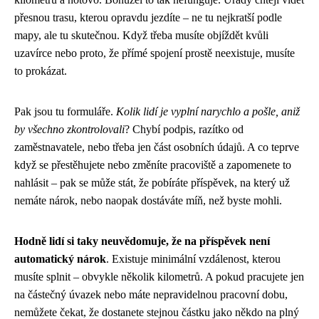
přesnou trasu, kterou opravdu jezdíte – ne tu nejkratší podle
mapy, ale tu skutečnou. Když třeba musíte objíždět kvůli
uzavírce nebo proto, že přímé spojení prostě neexistuje, musíte
to prokázat.
Pak jsou tu formuláře.
Kolik lidí je vyplní narychlo a pošle, aniž
by všechno zkontrolovali
? Chybí podpis, razítko od
zaměstnavatele, nebo třeba jen část osobních údajů. A co teprve
když se přestěhujete nebo změníte pracoviště a zapomenete to
nahlásit – pak se může stát, že pobíráte příspěvek, na který už
nemáte nárok, nebo naopak dostáváte míň, než byste mohli.
Hodně lidí si taky neuvědomuje, že na příspěvek není
automatický nárok
. Existuje minimální vzdálenost, kterou
musíte splnit – obvykle několik kilometrů. A pokud pracujete jen
na částečný úvazek nebo máte nepravidelnou pracovní dobu,
nemůžete čekat, že dostanete stejnou částku jako někdo na plný