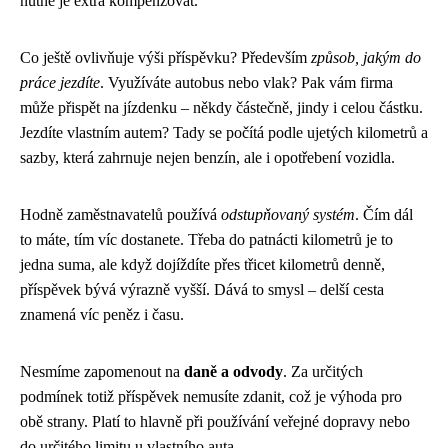
nutné je extra kompenzovat.
Co ještě ovlivňuje výši příspěvku? Především
způsob, jakým do
práce jezdíte
. Využíváte autobus nebo vlak? Pak vám firma
může přispět na jízdenku – někdy částečně, jindy i celou částku.
Jezdíte vlastním autem? Tady se počítá podle ujetých kilometrů a
sazby, která zahrnuje nejen benzín, ale i opotřebení vozidla.
Hodně zaměstnavatelů používá
odstupňovaný systém
. Čím dál
to máte, tím víc dostanete. Třeba do patnácti kilometrů je to
jedna suma, ale když dojíždíte přes třicet kilometrů denně,
příspěvek bývá výrazně vyšší. Dává to smysl – delší cesta
znamená víc peněz i času.
Nesmíme zapomenout na
daně a odvody
. Za určitých
podmínek totiž příspěvek nemusíte zdanit, což je výhoda pro
obě strany. Platí to hlavně při používání veřejné dopravy nebo
do určitého limitu u vlastního auta.