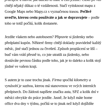
chtějí nějaký důkaz o té vzdálenosti. Stačí vytisknout mapu z
Google Maps nebo Mapy.cz s vyznačenou trasou.
Pečlivě
uveďte, kterou cestu používáte a jak se dopravujete
– podle
toho se totiž počítá, kolik dostanete.
Jezdíte vlakem nebo autobusem? Připravte si jízdenky nebo
předplatní kupón. Některé firmy chtějí doklady pravidelně každý
měsíc, jiné stačí jednou za čtvrtletí. Způsob proplácení se liší –
buď vám vrátí přesně to, co jste utratili za jízdenky, nebo
dostáváte pevnou částku podle toho, jak je to daleko a kolik stojí
jízdné ve vašem kraji.
S autem je to zase trochu jinak.
Firma spočítá kilometry a
vynásobí je sazbou
, kterou má stanovenou ve svých interních
předpisech. Do žádosti napíšete značku auta, SPZ a kolik dní v
měsíci obvykle do práce jezdíte. Jasně, že když máte home
office dva dny v týdnu, počítá se to jinak než když dojíždíte