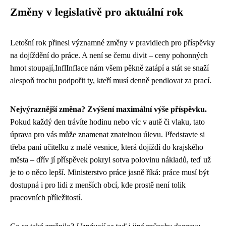
Změny v legislativě pro aktuální rok
Letošní rok přinesl významné změny v pravidlech pro příspěvky
na dojíždění do práce. A není se čemu divit – ceny pohonných
hmot stoupají,InflInflace nám všem pěkně zatápí a stát se snaží
alespoň trochu podpořit ty, kteří musí denně pendlovat za prací.
Nejvýraznější změna? Zvýšení maximální výše příspěvku.
Pokud každý den trávíte hodinu nebo víc v autě či vlaku, tato
úprava pro vás může znamenat znatelnou úlevu. Představte si
třeba paní učitelku z malé vesnice, která dojíždí do krajského
města – dřív jí příspěvek pokryl sotva polovinu nákladů, teď už
je to o něco lepší. Ministerstvo práce jasně říká: práce musí být
dostupná i pro lidi z menších obcí, kde prostě není tolik
pracovních příležitostí.