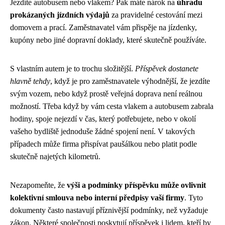
Jezdíte autobusem nebo vlakem? Pak máte nárok na
úhradu
prokázaných jízdních výdajů
za pravidelné cestování mezi
domovem a prací. Zaměstnavatel vám přispěje na jízdenky,
kupóny nebo jiné dopravní doklady, které skutečně používáte.
S vlastním autem je to trochu složitější.
Příspěvek dostanete
hlavně tehdy
, když je pro zaměstnavatele výhodnější, že jezdíte
svým vozem, nebo když prostě veřejná doprava není reálnou
možností. Třeba když by vám cesta vlakem a autobusem zabrala
hodiny, spoje nejezdí v čas, který potřebujete, nebo v okolí
vašeho bydliště jednoduše žádné spojení není. V takových
případech může firma přispívat paušálkou nebo platit podle
skutečně najetých kilometrů.
Nezapomeňte, že
výši a podmínky příspěvku může ovlivnit
kolektivní smlouva nebo interní předpisy vaší firmy
. Tyto
dokumenty často nastavují příznivější podmínky, než vyžaduje
zákon. Některé společnosti poskytují příspěvek i lidem, kteří by