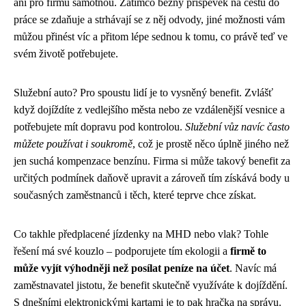
ani pro firmu samotnou. Zatímco běžný příspěvek na cestu do
práce se zdaňuje a strhávají se z něj odvody, jiné možnosti vám
můžou přinést víc a přitom lépe sednou k tomu, co právě teď ve
svém životě potřebujete.
Služební auto? Pro spoustu lidí je to vysněný benefit. Zvlášť
když dojíždíte z vedlejšího města nebo ze vzdálenější vesnice a
potřebujete mít dopravu pod kontrolou.
Služební vůz navíc často
můžete používat i soukromě
, což je prostě něco úplně jiného než
jen suchá kompenzace benzínu. Firma si může takový benefit za
určitých podmínek daňově upravit a zároveň tím získává body u
současných zaměstnanců i těch, které teprve chce získat.
Co takhle předplacené jízdenky na MHD nebo vlak? Tohle
řešení má své kouzlo – podporujete tím ekologii a
firmě to
může vyjít výhodněji než posílat peníze na účet
. Navíc má
zaměstnavatel jistotu, že benefit skutečně využíváte k dojíždění.
S dnešními elektronickými kartami je to pak hračka na správu.