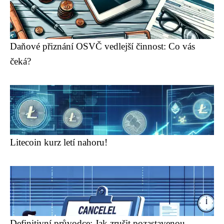
Daňové přiznání OSVČ vedlejší činnost: Co vás
čeká?
Litecoin kurz letí nahoru!
Definitivní průvodce: Jak zrušit pozastavenou