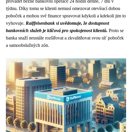
provádět běžné bankovní operace 24 hodin denně, 7 dní v
týdnu. Díky tomu se klienti nemusí omezovat otevírací dobou
poboček a mohou své finance spravovat kdykoli a kdekoli jim to
vyhovuje.
Raiffeisenbank si uvědomuje, že dostupnost
bankovních služeb je klíčová pro spokojenost klientů.
Proto se
banka snaží neustále rozšiřovat a zkvalitňovat svou síť poboček
a samoobslužných zón.