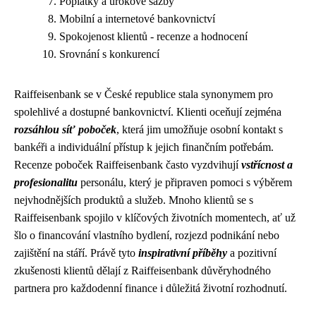
Poplatky a úrokové sazby
Mobilní a internetové bankovnictví
Spokojenost klientů - recenze a hodnocení
Srovnání s konkurencí
Raiffeisenbank se v České republice stala synonymem pro
spolehlivé a dostupné bankovnictví. Klienti oceňují zejména
rozsáhlou síť poboček
, která jim umožňuje osobní kontakt s
bankéři a individuální přístup k jejich finančním potřebám.
Recenze poboček Raiffeisenbank často vyzdvihují
vstřícnost a
profesionalitu
personálu, který je připraven pomoci s výběrem
nejvhodnějších produktů a služeb. Mnoho klientů se s
Raiffeisenbank spojilo v klíčových životních momentech, ať už
šlo o financování vlastního bydlení, rozjezd podnikání nebo
zajištění na stáří. Právě tyto
inspirativní příběhy
a pozitivní
zkušenosti klientů dělají z Raiffeisenbank důvěryhodného
partnera pro každodenní finance i důležitá životní rozhodnutí.