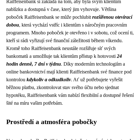
Raiffeisenbank si zakládá na tom, aby byla svým klientům
nablízku a dostupná v čase, který jim vyhovuje. Většina
poboček Raiffeisenbank se může pochlubit
rozšířenou otevírací
dobou
, která vychází vstříc i klientům s náročným pracovním
programem. Mnoho poboček je otevřeno i v sobotu, což ocení ti,
kteří si rádi vyřizují své finanční záležitosti během víkendu.
Kromě toho Raiffeisenbank neustále rozšiřuje síť svých
bankomatů a umožňuje tak klientům přístup k hotovosti
24
hodin denně, 7 dní v týdnu
. Díky moderním technologiím a
online bankovnictví mají klienti Raiffeisenbank své finance pod
kontrolou
kdykoliv a odkudkoliv
. Ať už potřebujete vyřešit
běžnou platbu, zkontrolovat stav svého účtu nebo sjednat
hypotéku, Raiffeisenbank vám nabízí flexibilní a dostupné řešení
šité na míru vašim potřebám.
Prostředí a atmosféra pobočky