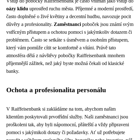
Vstup do pobočky Raiffeisenbank je často vnímán jako vstup do
oázy klidu
uprostřed ruchu města. Příjemné a moderní prostředí,
často doplněné o živé květiny a decentní hudbu, navozuje pocit
důvěry a profesionality.
Zaměstnanci
poboček jsou známí svým
vstřícným přístupem a ochotou pomoci s jakýmkoliv dotazem či
problémem. Často se setkáte s úsměvem a osobním přístupem,
který vám pomůže cítit se komfortně a vítáni. Právě tato
atmosféra dělá z návštěvy pobočky Raiffeisenbank mnohem
příjemnější zážitek, než jaký byste možná čekali od klasické
banky.
Ochota a profesionalita personálu
V Raiffeisenbank si zakládáme na tom, abychom našim
klientům poskytovali prvotřídní služby. Naši zaměstnanci jsou
proškoleni tak, aby byli nápomocní, přátelští a vždy připraveni
pomoci s jakýmikoli dotazy či požadavky. Ať už potřebujete