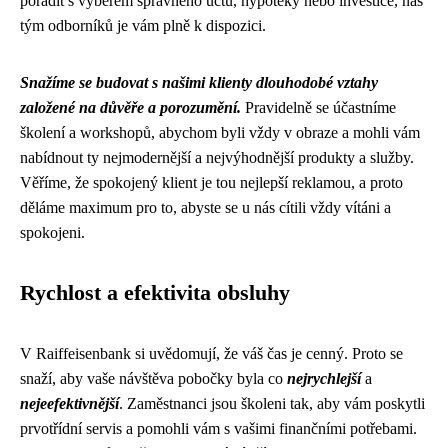
poradit s výběrem správného účtu, hypotéky nebo investice, náš
tým odborníků je vám plně k dispozici.
Snažíme se budovat s našimi klienty dlouhodobé vztahy
založené na důvěře a porozumění.
Pravidelně se účastníme
školení a workshopů, abychom byli vždy v obraze a mohli vám
nabídnout ty nejmodernější a nejvýhodnější produkty a služby.
Věříme, že spokojený klient je tou nejlepší reklamou, a proto
děláme maximum pro to, abyste se u nás cítili vždy vítáni a
spokojeni.
Rychlost a efektivita obsluhy
V Raiffeisenbank si uvědomují, že váš čas je cenný. Proto se
snaží, aby vaše návštěva pobočky byla co
nejrychlejší
a
nejeefektivnější
. Zaměstnanci jsou školeni tak, aby vám poskytli
prvotřídní servis a pomohli vám s vašimi finančními potřebami.