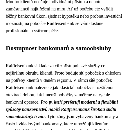
Mnoho klientů oceňuje individuální přístup a ochotu
zaměstnanců najít řešení na míru. Ať už potřebujete vyřídit
běžný bankovní úkon, sjednat hypotéku nebo probrat investiční
možnosti, na pobočce Raiffeisenbank se vám dostane
profesionální a vstřícné péče.
Dostupnost bankomatů a samoobsluhy
Raiffeisenbank si klade za cíl zpřístupnit své služby co
nejširšímu okruhu klientů. Proto buduje síť poboček s ohledem
na potřeby klientů v daném regionu. V rámci sítě poboček
Raiffeisenbank naleznete jak klasické pobočky s rozšířenou
otevírací dobou, tak i menší pobočky zaměřené na rychlé
bankovní operace.
Pro ty, kteří preferují moderní a flexibilní
způsoby bankovnictví, nabízí Raiffeisenbank širokou škálu
samoobslužných zón.
Tyto zóny jsou vybaveny bankomaty a
často i vkladovými bankomaty, které umožňují klientům