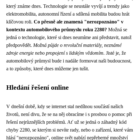
který známe dnes. Technologie se neustále vyvíjí a trendy jako
elektromobilita, autonomní řízení a sdílená mobilita budou hrát
klíčovou roli.
Co přesně ale znamená "nerozpoznáno" v
kontextu automobilového průmyslu roku 2280?
Možná se
jedná o technologie, které si dnes neumíme ani představit, natož
předpovědět.
Možná půjde o revoluční materiály, neznámé
zdroje energie nebo propojení s lidským vědomím.
Jisté je, že
automobilový průmysl bude i nadále formovat naši budoucnost,
a to způsoby, které dnes můžeme jen tušit.
Hledání řešení online
V dnešní době, kdy se internet stal nedílnou součástí našich
životů, není divu, že se na něj obracíme i s prosbou o pomoc při
řešení nejrůznějších problémů. Ať už se jedná o záhadný kód
chyby 2280, se kterým si nevíte rady, nebo o zařízení, které vám
hlásí "nerozpoznáno", online svět nabízí nepřeberné množství