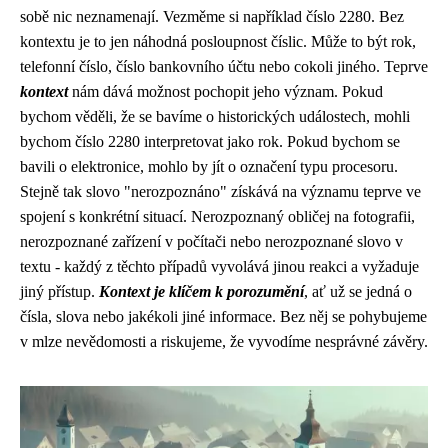
sobě nic neznamenají. Vezměme si například číslo 2280. Bez
kontextu je to jen náhodná posloupnost číslic. Může to být rok,
telefonní číslo, číslo bankovního účtu nebo cokoli jiného. Teprve
kontext
nám dává možnost pochopit jeho význam. Pokud
bychom věděli, že se bavíme o historických událostech, mohli
bychom číslo 2280 interpretovat jako rok. Pokud bychom se
bavili o elektronice, mohlo by jít o označení typu procesoru.
Stejně tak slovo "nerozpoznáno" získává na významu teprve ve
spojení s konkrétní situací. Nerozpoznaný obličej na fotografii,
nerozpoznané zařízení v počítači nebo nerozpoznané slovo v
textu - každý z těchto případů vyvolává jinou reakci a vyžaduje
jiný přístup.
Kontext je klíčem k porozumění
, ať už se jedná o
čísla, slova nebo jakékoli jiné informace. Bez něj se pohybujeme
v mlze nevědomosti a riskujeme, že vyvodíme nesprávné závěry.