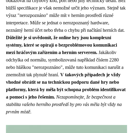
odkazovat na chybový kód, port nebo jiný technický detail. Bez
bližší specifikace je však nemožné určit jeho význam. Stejně tak
výraz "nerozpoznáno" může mít v herním prostředí různé
interpretace. Může se jednat o nerozpoznaný hardware,
neznámý herní účet nebo třeba o chybu při načítání herních dat.
Důležité je si uvědomit, že online hry jsou komplexní
systémy, které se opírají o bezproblémovou komunikaci
mezi hráčovým zařízením a herním serverem.
Jakákoliv
odchylka od normálu, symbolizovaná například číslem 2280
nebo hláškou "nerozpoznáno", může tuto komunikaci narušit a
znemožnit tak plynulé hraní.
V takových případech je vždy
vhodné obrátit se na technickou podporu dané hry nebo
platformy, která by měla být schopna problém identifikovat
a pomoci s jeho řešením.
Nezapomínejte, že bezpečnost a
stabilita vašeho herního prostředí by pro vás měla být vždy na
prvním místě.