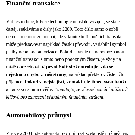
Finanční transakce
V dnešní době, kdy se technologie neustále vyvíjejí, se stále
častěji setkáváme s čísly jako 2280. Toto číslo samo o sobě
nemusí nic moc znamenat, ale v kontextu finančních transakcí
může představovat například částku převodu, variabilní symbol
platby nebo kód autorizace. Pokud narazíte na nerozpoznanou
finanční transakci s tímto nebo podobným číslem, je vždy na
místě obezřetnost.
V první řadě si zkontrolujte, zda se
nejedná o chybu z vaší strany
, například překlep v čísle účtu
příjemce.
Pokud si nejste jistí, kontaktujte ihned svou banku
a transakci s nimi ověřte.
Pamatujte, že včasné jednání může být
klíčové pro zamezení případným finančním ztrátám.
Automobilový průmysl
V roce 2280 bude automobilový průmysl zcela jistě jiný než ten,