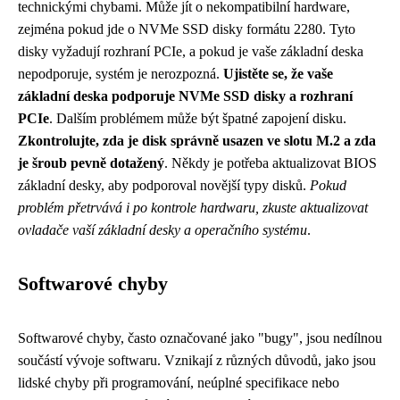
technickými chybami. Může jít o nekompatibilní hardware,
zejména pokud jde o NVMe SSD disky formátu 2280. Tyto
disky vyžadují rozhraní PCIe, a pokud je vaše základní deska
nepodporuje, systém je nerozpozná.
Ujistěte se, že vaše
základní deska podporuje NVMe SSD disky a rozhraní
PCIe
. Dalším problémem může být špatné zapojení disku.
Zkontrolujte, zda je disk správně usazen ve slotu M.2 a zda
je šroub pevně dotažený
. Někdy je potřeba aktualizovat BIOS
základní desky, aby podporoval novější typy disků.
Pokud
problém přetrvává i po kontrole hardwaru, zkuste aktualizovat
ovladače vaší základní desky a operačního systému
.
Softwarové chyby
Softwarové chyby, často označované jako "bugy", jsou nedílnou
součástí vývoje softwaru. Vznikají z různých důvodů, jako jsou
lidské chyby při programování, neúplné specifikace nebo