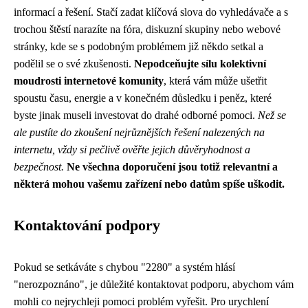
informací a řešení. Stačí zadat klíčová slova do vyhledávače a s
trochou štěstí narazíte na fóra, diskuzní skupiny nebo webové
stránky, kde se s podobným problémem již někdo setkal a
podělil se o své zkušenosti.
Nepodceňujte sílu kolektivní
moudrosti internetové komunity
, která vám může ušetřit
spoustu času, energie a v konečném důsledku i peněz, které
byste jinak museli investovat do drahé odborné pomoci.
Než se
ale pustíte do zkoušení nejrůznějších řešení nalezených na
internetu, vždy si pečlivě ověřte jejich důvěryhodnost a
bezpečnost.
Ne všechna doporučení jsou totiž relevantní a
některá mohou vašemu zařízení nebo datům spíše uškodit.
Kontaktování podpory
Pokud se setkáváte s chybou "2280" a systém hlásí
"nerozpoznáno", je důležité kontaktovat podporu, abychom vám
mohli co nejrychleji pomoci problém vyřešit. Pro urychlení