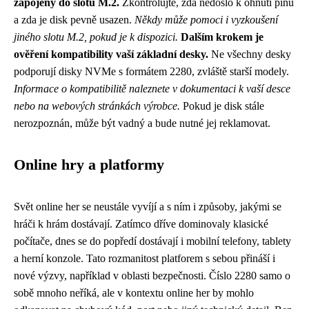
zapojený do slotu M.2.
Zkontrolujte, zda nedošlo k ohnutí pinů
a zda je disk pevně usazen.
Někdy může pomoci i vyzkoušení
jiného slotu M.2, pokud je k dispozici.
Dalším krokem je
ověření kompatibility vaší základní desky.
Ne všechny desky
podporují disky NVMe s formátem 2280, zvláště starší modely.
Informace o kompatibilitě naleznete v dokumentaci k vaší desce
nebo na webových stránkách výrobce.
Pokud je disk stále
nerozpoznán, může být vadný a bude nutné jej reklamovat.
Online hry a platformy
Svět online her se neustále vyvíjí a s ním i způsoby, jakými se
hráči k hrám dostávají. Zatímco dříve dominovaly klasické
počítače, dnes se do popředí dostávají i mobilní telefony, tablety
a herní konzole. Tato rozmanitost platforem s sebou přináší i
nové výzvy, například v oblasti bezpečnosti. Číslo 2280 samo o
sobě mnoho neříká, ale v kontextu online her by mohlo