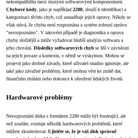
nekompatibilita mezi různými softwarovými komponentami.
Chybové kódy
, jako je například
2280
, slouží k identifikaci a
kategorizaci těchto chyb, což usnadňuje jejich opravy. Někdy se
však stává, že chyba není rozpoznána a systém zobrazí zprávu
"nerozpoznáno". V takovém případě je diagnostika a oprava
chyby složitější a může vyžadovat hlubší analýzu softwaru a
jeho chování.
Důsledky softwarových chyb
se liší v závislosti
na jejich povaze a kontextu, v němž se vyskytnou. Mohou se
projevit jako drobné závady, které uživatel snadno ignoruje, ale
také jako závažné problémy, které mohou vést ke ztrátě dat,
finančním ztrátám nebo dokonce k ohrožení lidských životů.
Hardwarové problémy
Nerozpoznání disku s formátem 2280 může být frustrující, ale
než zoufáte, existuje několik hardwarových problémů, které
můžete zkontrolovat.
Ujistěte se, že je váš disk správně