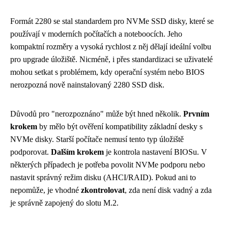
Formát 2280 se stal standardem pro NVMe SSD disky, které se
používají v moderních počítačích a noteboocích. Jeho
kompaktní rozměry a vysoká rychlost z něj dělají ideální volbu
pro upgrade úložiště. Nicméně, i přes standardizaci se uživatelé
mohou setkat s problémem, kdy operační systém nebo BIOS
nerozpozná nově nainstalovaný 2280 SSD disk.
Důvodů pro "nerozpoznáno" může být hned několik.
Prvním
krokem
by mělo být ověření kompatibility základní desky s
NVMe disky. Starší počítače nemusí tento typ úložiště
podporovat.
Dalším krokem
je kontrola nastavení BIOSu. V
některých případech je potřeba povolit NVMe podporu nebo
nastavit správný režim disku (AHCI/RAID). Pokud ani to
nepomůže, je vhodné
zkontrolovat
, zda není disk vadný a zda
je správně zapojený do slotu M.2.