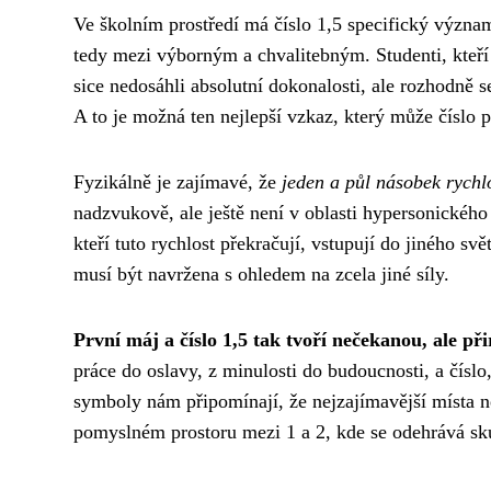
Ve školním prostředí má číslo 1,5 specifický význa
tedy mezi výborným a chvalitebným. Studenti, kteří
sice nedosáhli absolutní dokonalosti, ale rozhodně se j
A to je možná ten nejlepší vzkaz, který může číslo p
Fyzikálně je zajímavé, že
jeden a půl násobek rychl
nadzvukově, ale ještě není v oblasti hypersonického 
kteří tuto rychlost překračují, vstupují do jiného s
musí být navržena s ohledem na zcela jiné síly.
První máj a číslo 1,5 tak tvoří nečekanou, ale při
práce do oslavy, z minulosti do budoucnosti, a čísl
symboly nám připomínají, že nejzajímavější místa ne
pomyslném prostoru mezi 1 a 2, kde se odehrává sku