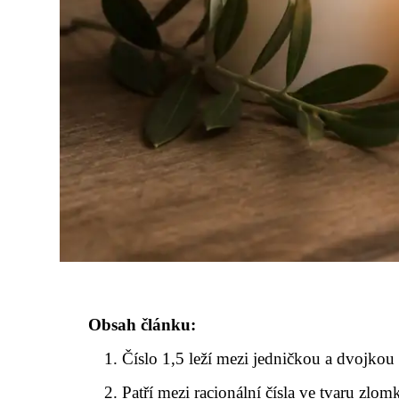
Obsah článku:
Číslo 1,5 leží mezi jedničkou a dvojkou
Patří mezi racionální čísla ve tvaru zlom