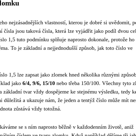
 zlomku
 jeho nejzásadnějších vlastností, kterou je dobré si uvědomit, 
čísla jsou taková čísla, která lze vyjádřit jako podíl dvou ce
íslo 1,5 tuto podmínku splňuje naprosto dokonale, protože ho 
ěma. To je základní a nejjednodušší způsob, jak toto číslo ve
íslo 1,5 lze zapsat jako zlomek hned několika různými způso
íklad jako
6/4, 9/6, 15/10
nebo třeba 150/100. Všechny tyto 
na základní tvar vždy dospějeme ke stejnému výsledku, tedy k
mi důležitá a ukazuje nám, že jeden a tentýž číslo může mít n
dnota zůstává vždy totožná.
Setkáváme se s ním naprosto běžně v každodenním životě, aniž
álním číslem ve tvaru zlomku. Když například dělíme tři ja