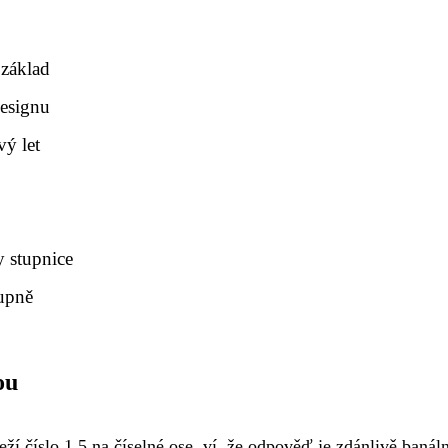
 základ
designu
ý let
y stupnice
tupně
ou
í číslo 1,5 na číselné ose, ví, že odpověď je zdánlivě banáln