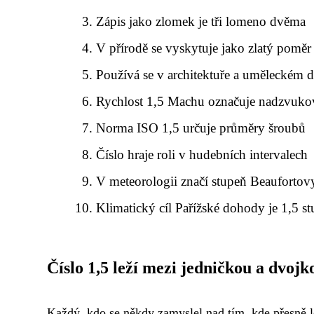
Zápis jako zlomek je tři lomeno dvěma
V přírodě se vyskytuje jako zlatý poměr
Používá se v architektuře a uměleckém 
Rychlost 1,5 Machu označuje nadzvukov
Norma ISO 1,5 určuje průměry šroubů
Číslo hraje roli v hudebních intervalech
V meteorologii značí stupeň Beaufortov
Klimatický cíl Pařížské dohody je 1,5 s
Číslo 1,5 leží mezi jedničkou a dvojk
Každý, kdo se někdy zamyslel nad tím, kde přesně lež