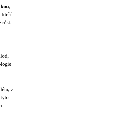
jkou
,
 kteří
 růst.
loti,
ologie
léta, z
 tyto
m