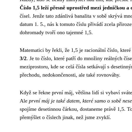
Číslo 1,5 leží přesně uprostřed mezi jedničkou a
čísel. Jenže tato zdánlivá banalita v sobě skrývá m
datum 1. 5., nás k tomuto číslu přivádí zcela přiro
dohromady tvoří ono tajemné 1,5.
Matematici by řekli, že 1,5 je racionální číslo, kter
3/2
. Je to číslo, které patří do množiny reálných čí
meziprostoru, kde se celá čísla setkávají s desetin
přechodu, nedokončenosti, ale také rovnováhy.
Když se řekne první máj, většina lidí si vybaví svá
Ale
první máj je také datem, které samo o sobě nes
spojíme desetinnou čárkou, dostaneme právě 1,5. To
přemýšlet o číslech jinak, než jsme zvyklí.