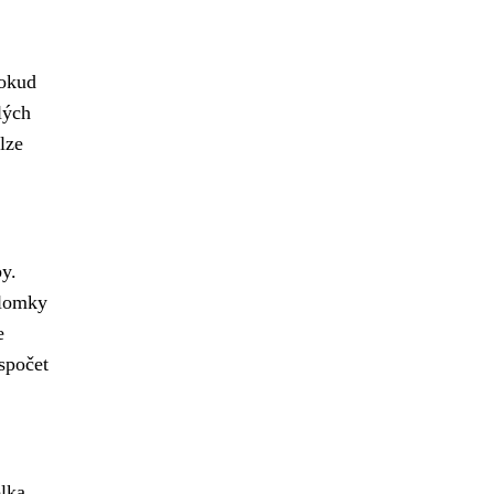
pokud
lých
lze
by.
zlomky
e
espočet
blka