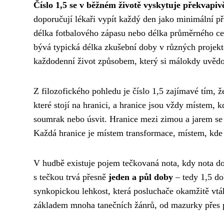
Číslo 1,5 se v běžném životě vyskytuje překvapivě
doporučují lékaři vypít každý den jako minimální př
délka fotbalového zápasu nebo délka průměrného cel
bývá typická délka zkušební doby v různých projekt
každodenní život způsobem, který si málokdy uvě
Z filozofického pohledu je číslo 1,5 zajímavé tím, 
které stojí na hranici, a hranice jsou vždy místem, 
soumrak nebo úsvit. Hranice mezi zimou a jarem se ř
Každá hranice je místem transformace, místem, kde 
V hudbě existuje pojem tečkovaná nota, kdy nota dos
s tečkou trvá přesně
jeden a půl doby
– tedy 1,5 do
synkopickou lehkost, která posluchače okamžitě vt
základem mnoha tanečních žánrů, od mazurky přes 