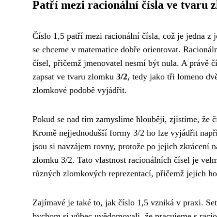
Patří mezi racionální čísla ve tvaru
Číslo 1,5 patří mezi racionální čísla, což je jedna z
se chceme v matematice dobře orientovat. Racionální 
čísel, přičemž jmenovatel nesmí být nula. A právě č
zapsat ve tvaru zlomku
3/2
, tedy jako tři lomeno dv
zlomkové podobě vyjádřit.
Pokud se nad tím zamyslíme hlouběji, zjistíme, že č
Kromě nejjednodušší formy 3/2 ho lze vyjádřit např
jsou si navzájem rovny, protože po jejich zkrácení 
zlomku 3/2. Tato vlastnost racionálních čísel je vel
různých zlomkových reprezentací, přičemž jejich ho
Zajímavé je také to, jak číslo 1,5 vzniká v praxi. 
bychom si vůbec uvědomovali, že pracujeme s racion