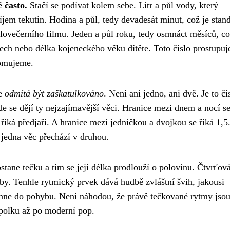
 často.
Stačí se podívat kolem sebe. Litr a půl vody, který
íjem tekutin. Hodina a půl, tedy devadesát minut, což je stan
ovečerního filmu. Jeden a půl roku, tedy osmnáct měsíců, c
ech nebo délka kojeneckého věku dítěte. Toto číslo prostupuj
domujeme.
že
odmítá být zaškatulkováno
. Není ani jedno, ani dvě. Je to čí
kde se dějí ty nejzajímavější věci. Hranice mezi dnem a nocí se
íká předjaří. A hranice mezi jedničkou a dvojkou se říká 1,5
jedna věc přechází v druhou.
tane tečku a tím se její délka prodlouží o polovinu. Čtvrťov
by. Tenhle rytmický prvek dává hudbě zvláštní švih, jakousi
áhne do pohybu. Není náhodou, že právě tečkované rytmy jso
polku až po moderní pop.