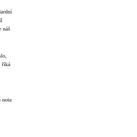
dardní
ož
e náš
slo,
 říká
.
á nota
u