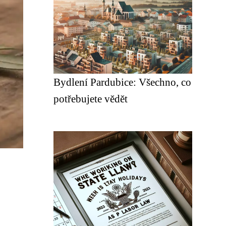
Bydlení Pardubice: Všechno, co
potřebujete vědět