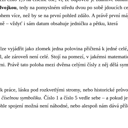
 dvojkou
, tedy na pomyslném středu dvou po sobě jdoucích c
nohem více, než by se na první pohled zdálo. A právě první má
zeně – vždyť i sám datum obsahuje jedničku a pětku, která
é lze vyjádřit jako zlomek jedna polovina přičtená k jedné celé
sel, ale zároveň není celé. Stojí na pomezí, v jakémsi matemat
nými. Právě tato poloha mezi dvěma celými čísly z něj dělá sy
tek práce, lásku pod rozkvetlými stromy, nebo historické průvo
e číselnou symboliku
. Číslo 1 a číslo 5 vedle sebe – a pokud je
hle spojení možná není náhodné, nebo alespoň nám dává příle