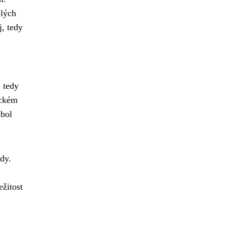
elých
j, tedy
, tedy
ickém
mbol
dy.
žitost