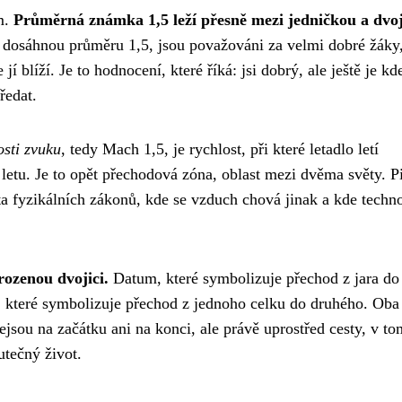
m.
Průměrná známka 1,5 leží přesně mezi jedničkou a dvo
 dosáhnou průměru 1,5, jsou považováni za velmi dobré žáky,
í blíží. Je to hodnocení, které říká: jsi dobrý, ale ještě je kde
ředat.
osti zvuku
, tedy Mach 1,5, je rychlost, při které letadlo letí
letu. Je to opět přechodová zóna, oblast mezi dvěma světy. Pi
věta fyzikálních zákonů, kde se vzduch chová jinak a kde techn
rozenou dvojici.
Datum, které symbolizuje přechod z jara do 
o, které symbolizuje přechod z jednoho celku do druhého. Oba
jsou na začátku ani na konci, ale právě uprostřed cesty, v to
tečný život.