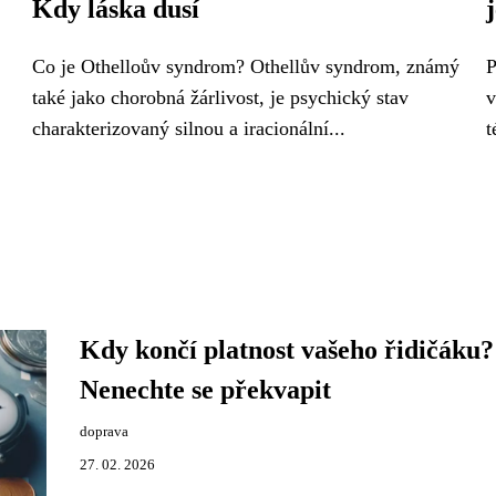
Kdy láska dusí
Co je Othelloův syndrom? Othellův syndrom, známý
P
také jako chorobná žárlivost, je psychický stav
v
charakterizovaný silnou a iracionální...
t
Kdy končí platnost vašeho řidičáku?
Nenechte se překvapit
doprava
27. 02. 2026