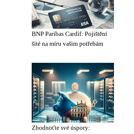
BNP Paribas Cardif: Pojištění
šité na míru vašim potřebám
Zhodnoťte své úspory: