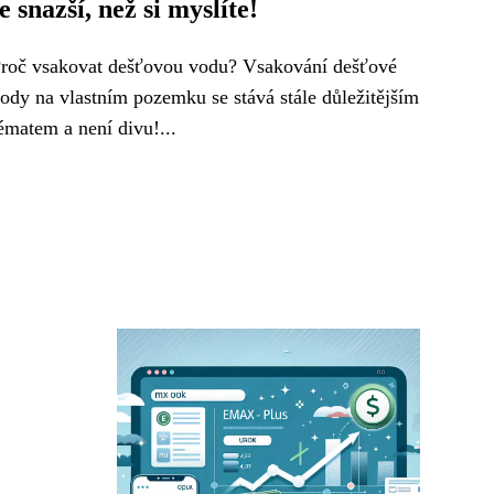
je snazší, než si myslíte!
roč vsakovat dešťovou vodu? Vsakování dešťové
ody na vlastním pozemku se stává stále důležitějším
ématem a není divu!...