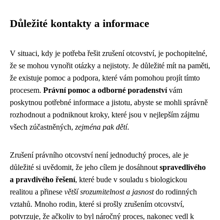
Důležité kontakty a informace
V situaci, kdy je potřeba řešit zrušení otcovství, je pochopitelné,
že se mohou vynořit otázky a nejistoty. Je důležité mít na paměti,
že existuje pomoc a podpora, které vám pomohou projít tímto
procesem.
Právní pomoc a odborné poradenství
vám
poskytnou potřebné informace a jistotu, abyste se mohli správně
rozhodnout a podniknout kroky, které jsou v nejlepším zájmu
všech zúčastněných,
zejména pak dětí
.
Zrušení právního otcovství není jednoduchý proces, ale je
důležité si uvědomit, že jeho cílem je dosáhnout
spravedlivého
a pravdivého řešení
, které bude v souladu s biologickou
realitou a přinese
větší srozumitelnost a jasnost
do rodinných
vztahů. Mnoho rodin, které si prošly zrušením otcovství,
potvrzuje, že ačkoliv to byl náročný proces, nakonec vedl k