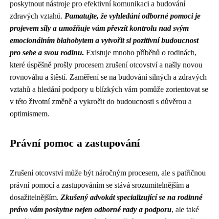
poskytnout nástroje pro efektivní komunikaci a budování
zdravých vztahů.
Pamatujte, že vyhledání odborné pomoci je
projevem síly a umožňuje vám převzít kontrolu nad svým
emocionálním blahobytem a vytvořit si pozitivní budoucnost
pro sebe a svou rodinu.
Existuje mnoho příběhů o rodinách,
které úspěšně prošly procesem zrušení otcovství a našly novou
rovnováhu a štěstí. Zaměření se na budování silných a zdravých
vztahů a hledání podpory u blízkých vám pomůže zorientovat se
v této životní změně a vykročit do budoucnosti s důvěrou a
optimismem.
Právní pomoc a zastupování
Zrušení otcovství může být náročným procesem, ale s patřičnou
právní pomocí a zastupováním se stává srozumitelnějším a
dosažitelnějším.
Zkušený advokát specializující se na rodinné
právo vám poskytne nejen odborné rady a podporu
, ale také