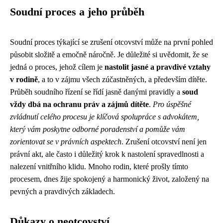
Soudní proces a jeho průběh
Soudní proces týkající se zrušení otcovství může na první pohled
působit složitě a emočně náročně. Je důležité si uvědomit, že se
jedná o proces, jehož cílem je
nastolit jasné a pravdivé vztahy
v rodině
, a to v zájmu všech zúčastněných, a především dítěte.
Průběh soudního řízení se řídí jasně danými pravidly a
soud
vždy dbá na ochranu práv a zájmů dítěte
.
Pro úspěšné
zvládnutí celého procesu je klíčová spolupráce s advokátem,
který vám poskytne odborné poradenství a pomůže vám
zorientovat se v právních aspektech
. Zrušení otcovství není jen
právní akt, ale často i důležitý krok k nastolení spravedlnosti a
nalezení vnitřního klidu. Mnoho rodin, které prošly tímto
procesem, dnes žije spokojený a harmonický život, založený na
pevných a pravdivých základech.
Důkazy o neotcovství