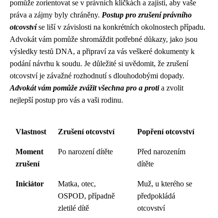
pomůže zorientovat se v právních kličkách a zajistí, aby vaše
práva a zájmy byly chráněny.
Postup pro zrušení právního
otcovství
se liší v závislosti na konkrétních okolnostech případu.
Advokát vám pomůže shromáždit potřebné důkazy, jako jsou
výsledky testů DNA, a připraví za vás veškeré dokumenty k
podání návrhu k soudu. Je důležité si uvědomit, že zrušení
otcovství je závažné rozhodnutí s dlouhodobými dopady.
Advokát vám pomůže zvážit všechna pro a proti
a zvolit
nejlepší postup pro vás a vaši rodinu.
Vlastnost
Zrušení otcovství
Popření otcovství
Moment
Po narození dítěte
Před narozením
zrušení
dítěte
Iniciátor
Matka, otec,
Muž, u kterého se
OSPOD, případně
předpokládá
zletilé dítě
otcovství