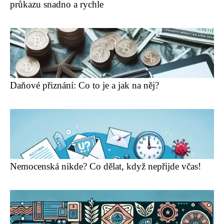
průkazu snadno a rychle
Daňové přiznání: Co to je a jak na něj?
Nemocenská nikde? Co dělat, když nepřijde včas!