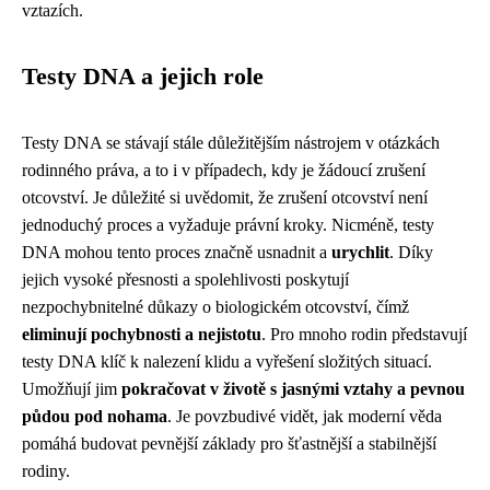
vztazích.
Testy DNA a jejich role
Testy DNA se stávají stále důležitějším nástrojem v otázkách
rodinného práva, a to i v případech, kdy je žádoucí zrušení
otcovství. Je důležité si uvědomit, že zrušení otcovství není
jednoduchý proces a vyžaduje právní kroky. Nicméně, testy
DNA mohou tento proces značně usnadnit a
urychlit
. Díky
jejich vysoké přesnosti a spolehlivosti poskytují
nezpochybnitelné důkazy o biologickém otcovství, čímž
eliminují pochybnosti a nejistotu
. Pro mnoho rodin představují
testy DNA klíč k nalezení klidu a vyřešení složitých situací.
Umožňují jim
pokračovat v životě s jasnými vztahy a pevnou
půdou pod nohama
. Je povzbudivé vidět, jak moderní věda
pomáhá budovat pevnější základy pro šťastnější a stabilnější
rodiny.