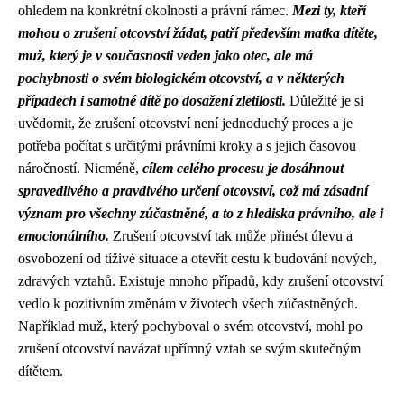
ohledem na konkrétní okolnosti a právní rámec.
Mezi ty, kteří
mohou o zrušení otcovství žádat, patří především matka dítěte,
muž, který je v současnosti veden jako otec, ale má
pochybnosti o svém biologickém otcovství, a v některých
případech i samotné dítě po dosažení zletilosti.
Důležité je si
uvědomit, že zrušení otcovství není jednoduchý proces a je
potřeba počítat s určitými právními kroky a s jejich časovou
náročností. Nicméně,
cílem celého procesu je dosáhnout
spravedlivého a pravdivého určení otcovství, což má zásadní
význam pro všechny zúčastněné, a to z hlediska právního, ale i
emocionálního.
Zrušení otcovství tak může přinést úlevu a
osvobození od tíživé situace a otevřít cestu k budování nových,
zdravých vztahů. Existuje mnoho případů, kdy zrušení otcovství
vedlo k pozitivním změnám v životech všech zúčastněných.
Například muž, který pochyboval o svém otcovství, mohl po
zrušení otcovství navázat upřímný vztah se svým skutečným
dítětem.