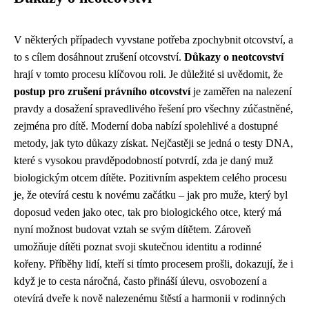
V některých případech vyvstane potřeba zpochybnit otcovství, a
to s cílem dosáhnout zrušení otcovství.
Důkazy o neotcovství
hrají v tomto procesu klíčovou roli. Je důležité si uvědomit, že
postup pro zrušení právního otcovství
je zaměřen na nalezení
pravdy a dosažení spravedlivého řešení pro všechny zúčastněné,
zejména pro dítě. Moderní doba nabízí spolehlivé a dostupné
metody, jak tyto důkazy získat. Nejčastěji se jedná o testy DNA,
které s vysokou pravděpodobností potvrdí, zda je daný muž
biologickým otcem dítěte. Pozitivním aspektem celého procesu
je, že otevírá cestu k novému začátku – jak pro muže, který byl
doposud veden jako otec, tak pro biologického otce, který má
nyní možnost budovat vztah se svým dítětem. Zároveň
umožňuje dítěti poznat svoji skutečnou identitu a rodinné
kořeny. Příběhy lidí, kteří si tímto procesem prošli, dokazují, že i
když je to cesta náročná, často přináší úlevu, osvobození a
otevírá dveře k nově nalezenému štěstí a harmonii v rodinných