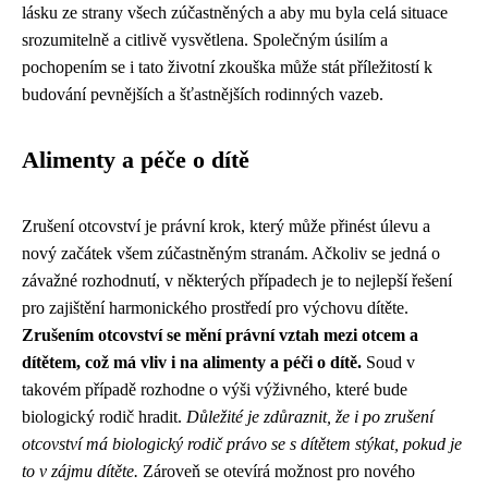
lásku ze strany všech zúčastněných a aby mu byla celá situace
srozumitelně a citlivě vysvětlena. Společným úsilím a
pochopením se i tato životní zkouška může stát příležitostí k
budování pevnějších a šťastnějších rodinných vazeb.
Alimenty a péče o dítě
Zrušení otcovství je právní krok, který může přinést úlevu a
nový začátek všem zúčastněným stranám. Ačkoliv se jedná o
závažné rozhodnutí, v některých případech je to nejlepší řešení
pro zajištění harmonického prostředí pro výchovu dítěte.
Zrušením otcovství se mění právní vztah mezi otcem a
dítětem, což má vliv i na alimenty a péči o dítě.
Soud v
takovém případě rozhodne o výši výživného, které bude
biologický rodič hradit.
Důležité je zdůraznit, že i po zrušení
otcovství má biologický rodič právo se s dítětem stýkat, pokud je
to v zájmu dítěte.
Zároveň se otevírá možnost pro nového