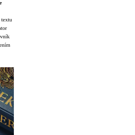
e
 textu
ator
vník
šením