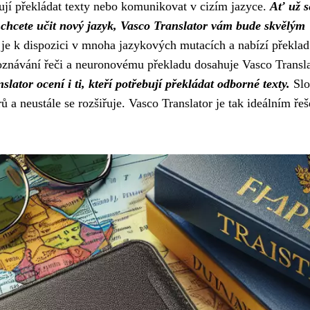
ebují překládat texty nebo komunikovat v cizím jazyce.
Ať už s
 chcete učit nový jazyk, Vasco Translator vám bude skvělým
je k dispozici v mnoha jazykových mutacích a nabízí překlad
oznávání řeči a neuronovému překladu dosahuje Vasco Transl
slator ocení i ti, kteří potřebují překládat odborné texty.
Slo
 a neustále se rozšiřuje. Vasco Translator je tak ideálním ře