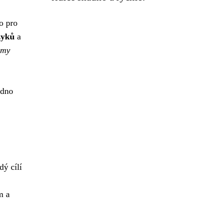
o pro
zyků
a
rmy
adno
dý cílí
m a