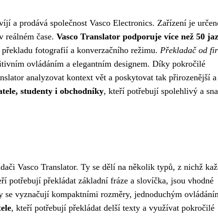
víjí a prodává společnost Vasco Electronics. Zařízení je určen
o v reálném čase.
Vasco Translator podporuje více než 50 ja
, překladu fotografií a konverzačního režimu.
Překladač od fi
uitivním ovládáním a elegantním designem. Díky pokročilé
lator analyzovat kontext vět a poskytovat tak přirozenější a
atele, studenty i obchodníky
, kteří potřebují spolehlivý a sn
ači Vasco Translator. Ty se dělí na několik typů, z nichž kaž
eří potřebují překládat základní fráze a slovíčka, jsou vhodné
y se vyznačují kompaktními rozměry, jednoduchým ovládání
ele
, kteří potřebují překládat delší texty a využívat pokročilé