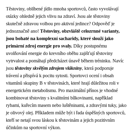
Těstoviny, oblíbené jídlo mnoha sportovců, často vyvolávají
otázky ohledně jejich vlivu na zdraví. Jsou ale těstoviny
skutečně zdravou volbou pro aktivní jedince? Odpověď je
jednoznačně ano!
Těstoviny, obzvláště celozrnné varianty,
jsou bohaté na komplexní sacharidy, které slouží jako
primární zdroj energie pro svaly.
Díky postupnému
uvolňování energie do krevního oběhu zajišťují těstoviny
vytrvalost a pomáhají předcházet únavě během tréninku. Navíc
jsou
těstoviny skvělým zdrojem vlákniny
, která podporuje
trávení a přispívá k pocitu sytosti. Sportovci ocení i obsah
vitamínů skupiny B v těstovinách, které hrají důležitou roli v
energetickém metabolismu. Pro maximální přínos je vhodné
kombinovat těstoviny s kvalitními bílkovinami, například
rybami, kuřecím masem nebo luštěninami, a zdravými tuky, jako
je olivový olej. Příkladem může být i řada úspěšných sportovců,
kteří se netají svou láskou k těstovinám a jejich pozitivním
účinkům na sportovní výkon.