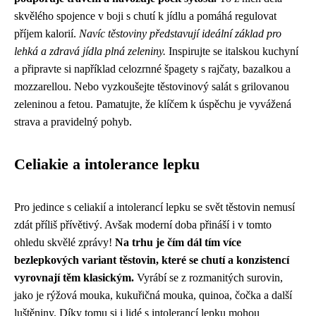
skvělého spojence v boji s chutí k jídlu a pomáhá regulovat
příjem kalorií.
Navíc těstoviny představují ideální základ pro
lehká a zdravá jídla plná zeleniny.
Inspirujte se italskou kuchyní
a připravte si například celozrnné špagety s rajčaty, bazalkou a
mozzarellou. Nebo vyzkoušejte těstovinový salát s grilovanou
zeleninou a fetou. Pamatujte, že klíčem k úspěchu je vyvážená
strava a pravidelný pohyb.
Celiakie a intolerance lepku
Pro jedince s celiakií a intolerancí lepku se svět těstovin nemusí
zdát příliš přívětivý. Avšak moderní doba přináší i v tomto
ohledu skvělé zprávy!
Na trhu je čím dál tím více
bezlepkových variant těstovin, které se chutí a konzistencí
vyrovnají těm klasickým.
Vyrábí se z rozmanitých surovin,
jako je rýžová mouka, kukuřičná mouka, quinoa, čočka a další
luštěniny. Díky tomu si i lidé s intolerancí lepku mohou