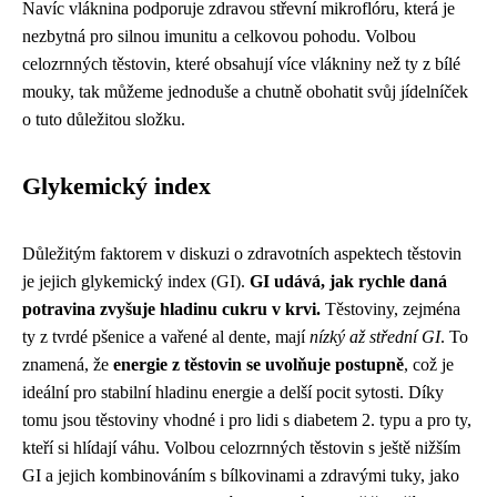
Navíc vláknina podporuje zdravou střevní mikroflóru, která je
nezbytná pro silnou imunitu a celkovou pohodu. Volbou
celozrnných těstovin, které obsahují více vlákniny než ty z bílé
mouky, tak můžeme jednoduše a chutně obohatit svůj jídelníček
o tuto důležitou složku.
Glykemický index
Důležitým faktorem v diskuzi o zdravotních aspektech těstovin
je jejich glykemický index (GI).
GI udává, jak rychle daná
potravina zvyšuje hladinu cukru v krvi.
Těstoviny, zejména
ty z tvrdé pšenice a vařené al dente, mají
nízký až střední GI
. To
znamená, že
energie z těstovin se uvolňuje postupně
, což je
ideální pro stabilní hladinu energie a delší pocit sytosti. Díky
tomu jsou těstoviny vhodné i pro lidi s diabetem 2. typu a pro ty,
kteří si hlídají váhu. Volbou celozrnných těstovin s ještě nižším
GI a jejich kombinováním s bílkovinami a zdravými tuky, jako