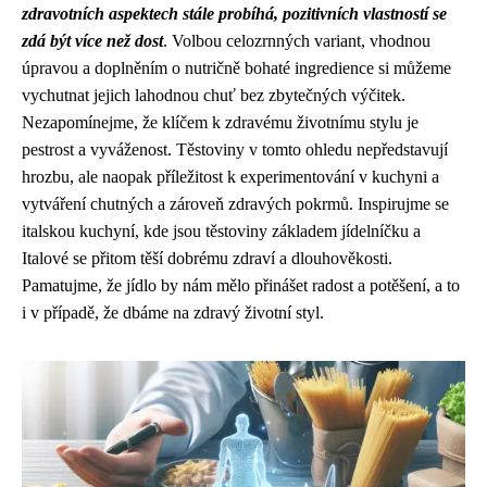
zdravotních aspektech stále probíhá, pozitivních vlastností se
zdá být více než dost
. Volbou celozrnných variant, vhodnou
úpravou a doplněním o nutričně bohaté ingredience si můžeme
vychutnat jejich lahodnou chuť bez zbytečných výčitek.
Nezapomínejme, že klíčem k zdravému životnímu stylu je
pestrost a vyváženost. Těstoviny v tomto ohledu nepředstavují
hrozbu, ale naopak příležitost k experimentování v kuchyni a
vytváření chutných a zároveň zdravých pokrmů. Inspirujme se
italskou kuchyní, kde jsou těstoviny základem jídelníčku a
Italové se přitom těší dobrému zdraví a dlouhověkosti.
Pamatujme, že jídlo by nám mělo přinášet radost a potěšení, a to
i v případě, že dbáme na zdravý životní styl.