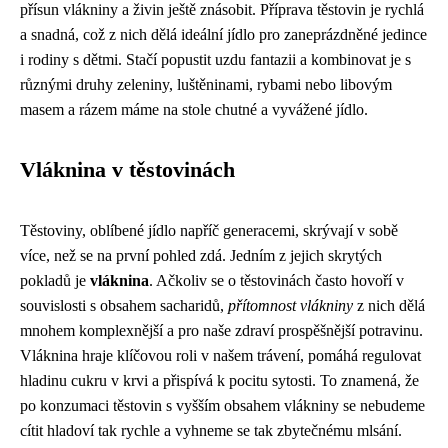
přísun vlákniny a živin ještě znásobit. Příprava těstovin je rychlá
a snadná, což z nich dělá ideální jídlo pro zaneprázdněné jedince
i rodiny s dětmi. Stačí popustit uzdu fantazii a kombinovat je s
různými druhy zeleniny, luštěninami, rybami nebo libovým
masem a rázem máme na stole chutné a vyvážené jídlo.
Vláknina v těstovinách
Těstoviny, oblíbené jídlo napříč generacemi, skrývají v sobě
více, než se na první pohled zdá. Jedním z jejich skrytých
pokladů je
vláknina
. Ačkoliv se o těstovinách často hovoří v
souvislosti s obsahem sacharidů,
přítomnost vlákniny
z nich dělá
mnohem komplexnější a pro naše zdraví prospěšnější potravinu.
Vláknina hraje klíčovou roli v našem trávení, pomáhá regulovat
hladinu cukru v krvi a přispívá k pocitu sytosti. To znamená, že
po konzumaci těstovin s vyšším obsahem vlákniny se nebudeme
cítit hladoví tak rychle a vyhneme se tak zbytečnému mlsání.