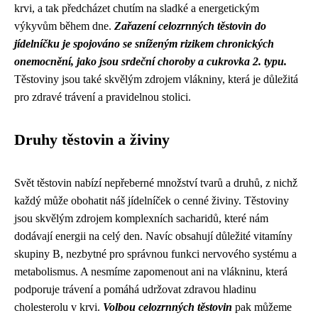
krvi, a tak předcházet chutím na sladké a energetickým
výkyvům během dne.
Zařazení celozrnných těstovin do
jídelníčku je spojováno se sníženým rizikem chronických
onemocnění, jako jsou srdeční choroby a cukrovka 2. typu.
Těstoviny jsou také skvělým zdrojem vlákniny, která je důležitá
pro zdravé trávení a pravidelnou stolici.
Druhy těstovin a živiny
Svět těstovin nabízí nepřeberné množství tvarů a druhů, z nichž
každý může obohatit náš jídelníček o cenné živiny. Těstoviny
jsou skvělým zdrojem komplexních sacharidů, které nám
dodávají energii na celý den. Navíc obsahují důležité vitamíny
skupiny B, nezbytné pro správnou funkci nervového systému a
metabolismus. A nesmíme zapomenout ani na vlákninu, která
podporuje trávení a pomáhá udržovat zdravou hladinu
cholesterolu v krvi.
Volbou celozrnných těstovin
pak můžeme