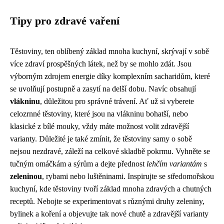
Tipy pro zdravé vaření
Těstoviny, ten oblíbený základ mnoha kuchyní, skrývají v sobě
více zdraví prospěšných látek, než by se mohlo zdát. Jsou
výborným zdrojem energie díky komplexním sacharidům, které
se uvolňují postupně a zasytí na delší dobu. Navíc obsahují
vlákninu
, důležitou pro správné trávení. Ať už si vyberete
celozrnné těstoviny, které jsou na vlákninu bohatší, nebo
klasické z bílé mouky, vždy máte možnost volit zdravější
varianty. Důležité je také zmínit, že těstoviny samy o sobě
nejsou nezdravé, záleží na celkové skladbě pokrmu. Vyhněte se
tučným omáčkám a sýrům a dejte přednost
lehčím variantám
s
zeleninou
, rybami nebo luštěninami. Inspirujte se středomořskou
kuchyní, kde těstoviny tvoří základ mnoha zdravých a chutných
receptů. Nebojte se experimentovat s různými druhy zeleniny,
bylinek a koření a objevujte tak nové chutě a zdravější varianty