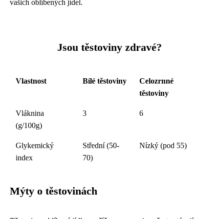
vašich oblíbených jídel.
Jsou těstoviny zdravé?
Vlastnost
Bílé těstoviny
Celozrnné
těstoviny
Vláknina
3
6
(g/100g)
Glykemický
Střední (50-
Nízký (pod 55)
index
70)
Mýty o těstovinách