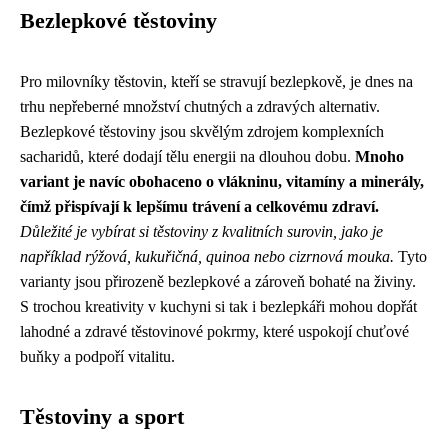
Bezlepkové těstoviny
Pro milovníky těstovin, kteří se stravují bezlepkově, je dnes na
trhu nepřeberné množství chutných a zdravých alternativ.
Bezlepkové těstoviny jsou skvělým zdrojem komplexních
sacharidů, které dodají tělu energii na dlouhou dobu.
Mnoho
variant je navíc obohaceno o vlákninu, vitamíny a minerály,
čímž přispívají k lepšímu trávení a celkovému zdraví.
Důležité je vybírat si těstoviny z kvalitních surovin, jako je
například rýžová, kukuřičná, quinoa nebo cizrnová mouka.
Tyto
varianty jsou přirozeně bezlepkové a zároveň bohaté na živiny.
S trochou kreativity v kuchyni si tak i bezlepkáři mohou dopřát
lahodné a zdravé těstovinové pokrmy, které uspokojí chuťové
buňky a podpoří vitalitu.
Těstoviny a sport