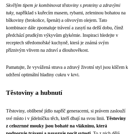
Skvělým tipem je kombinovat těstoviny s proteiny a zdravými
tuky,
například s kuřecím masem, rybami, zeleninou bohatou na
bílkoviny (brokolice, špenát) a olivovým olejem. Tato
kombinace dále zpomaluje trávení a zasytí na delší dobu, čímž
předchází prudkým výkyvům glykémie. Inspiraci hledejte v
receptech středomořské kuchyně, která je známá svým
příznivým vlivem na zdraví a dlouhověkost.
Pamatujte, že vyvážená strava a zdravý životní styl jsou klíčem k
udržení optimální hladiny cukru v krvi.
Těstoviny a hubnutí
Těstoviny, oblíbené jídlo napříč generacemi, si právem zaslouží
své místo i v jídelníčku těch, kteří dbají na svou linii.
Těstoviny
z celozrnné mouky jsou bohaté na vlákninu, která
podporuje trávení a navozuje pocit sytosti.
To z nich dělá