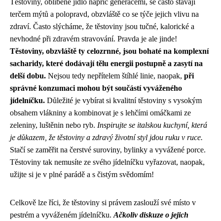
Těstoviny, oblíbené jídlo napříč generacemi, se často stávají
terčem mýtů a polopravd, obzvláště co se týče jejich vlivu na
zdraví. Často slýcháme, že těstoviny jsou tučné, kalorické a
nevhodné při zdravém stravování. Pravda je ale jinde!
Těstoviny, obzvláště ty celozrnné, jsou bohaté na komplexní
sacharidy, které dodávají tělu energii postupně a zasytí na
delší dobu.
Nejsou tedy nepřítelem štíhlé linie, naopak,
při
správné konzumaci mohou být součástí vyváženého
jídelníčku.
Důležité je vybírat si kvalitní těstoviny s vysokým
obsahem vlákniny a kombinovat je s lehčími omáčkami ze
zeleniny, luštěnin nebo ryb.
Inspirujte se italskou kuchyní, která
je důkazem, že těstoviny a zdravý životní styl jdou ruku v ruce.
Stačí se zaměřit na čerstvé suroviny, bylinky a vyvážené porce.
Těstoviny tak nemusíte ze svého jídelníčku vyřazovat, naopak,
užijte si je v plné parádě a s čistým svědomím!
Celkově lze říci, že těstoviny si právem zaslouží své místo v
pestrém a vyváženém jídelníčku.
Ačkoliv diskuze o jejich