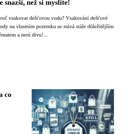
je snazší, než si myslíte!
roč vsakovat dešťovou vodu? Vsakování dešťové
ody na vlastním pozemku se stává stále důležitějším
ématem a není divu!...
a co