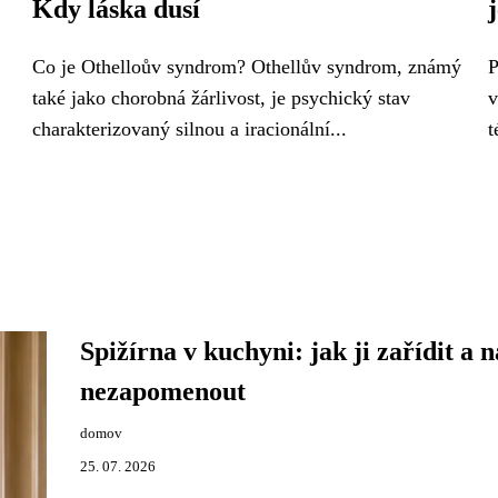
Kdy láska dusí
Co je Othelloův syndrom? Othellův syndrom, známý
P
také jako chorobná žárlivost, je psychický stav
v
charakterizovaný silnou a iracionální...
t
Spižírna v kuchyni: jak ji zařídit a n
nezapomenout
domov
25. 07. 2026