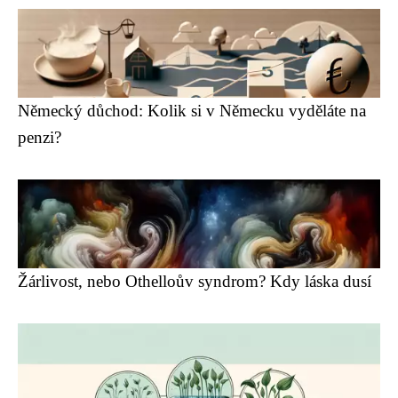
Německý důchod: Kolik si v Německu vyděláte na
penzi?
Žárlivost, nebo Othelloův syndrom? Kdy láska dusí