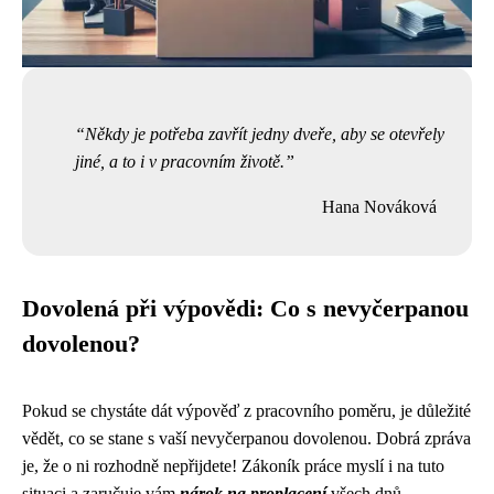
Někdy je potřeba zavřít jedny dveře, aby se otevřely
jiné, a to i v pracovním životě.
Hana Nováková
Dovolená při výpovědi: Co s nevyčerpanou
dovolenou?
Pokud se chystáte dát výpověď z pracovního poměru, je důležité
vědět, co se stane s vaší nevyčerpanou dovolenou. Dobrá zpráva
je, že o ni rozhodně nepřijdete! Zákoník práce myslí i na tuto
situaci a zaručuje vám
nárok na proplacení
všech dnů