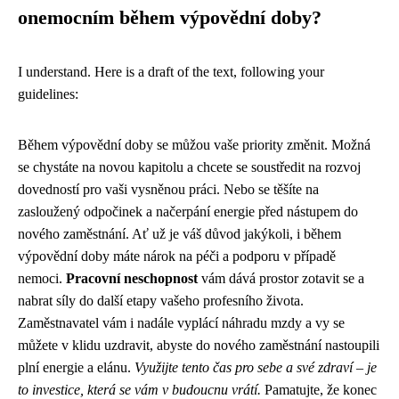
onemocním během výpovědní doby?
I understand. Here is a draft of the text, following your
guidelines:
Během výpovědní doby se můžou vaše priority změnit. Možná
se chystáte na novou kapitolu a chcete se soustředit na rozvoj
dovedností pro vaši vysněnou práci. Nebo se těšíte na
zasloužený odpočinek a načerpání energie před nástupem do
nového zaměstnání. Ať už je váš důvod jakýkoli, i během
výpovědní doby máte nárok na péči a podporu v případě
nemoci.
Pracovní neschopnost
vám dává prostor zotavit se a
nabrat síly do další etapy vašeho profesního života.
Zaměstnavatel vám i nadále vyplácí náhradu mzdy a vy se
můžete v klidu uzdravit, abyste do nového zaměstnání nastoupili
plní energie a elánu.
Využijte tento čas pro sebe a své zdraví – je
to investice, která se vám v budoucnu vrátí.
Pamatujte, že konec