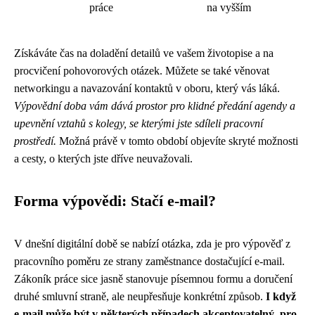
práce
na vyšším
Získáváte čas na doladění detailů ve vašem životopise a na
procvičení pohovorových otázek. Můžete se také věnovat
networkingu a navazování kontaktů v oboru, který vás láká.
Výpovědní doba vám dává prostor pro klidné předání agendy a
upevnění vztahů s kolegy, se kterými jste sdíleli pracovní
prostředí.
Možná právě v tomto období objevíte skryté možnosti
a cesty, o kterých jste dříve neuvažovali.
Forma výpovědi: Stačí e-mail?
V dnešní digitální době se nabízí otázka, zda je pro výpověď z
pracovního poměru ze strany zaměstnance dostačující e-mail.
Zákoník práce sice jasně stanovuje písemnou formu a doručení
druhé smluvní straně, ale neupřesňuje konkrétní způsob.
I když
e-mail může být v některých případech akceptovatelný, pro