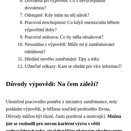
Dovolená při výpovědi: Co s nevyčerpanou
dovolenou?
Odstupné: Kdy mám na něj nárok?
Pracovní neschopnost: Co když onemocním během
výpovědní doby?
Pracovní smlouva: Co by měla obsahovat?
Nesouhlas s výpovědí: Může mi ji zaměstnavatel
odmítnout?
Hledání nového zaměstnání: Tipy a triky
Užitečné odkazy: Kam se obrátit pro více informací?
Důvody výpovědi: Na čem záleží?
Ukončení pracovního poměru z iniciativy zaměstnance, tedy
podáním výpovědi, je běžnou součástí profesního života.
Důvody můžou být různé, často pozitivní a motivující.
Možná
jste se rozhodli pro novou kariérní výzvu s větší
zodpovědností nebo atraktivnějším platovým ohodnocením.