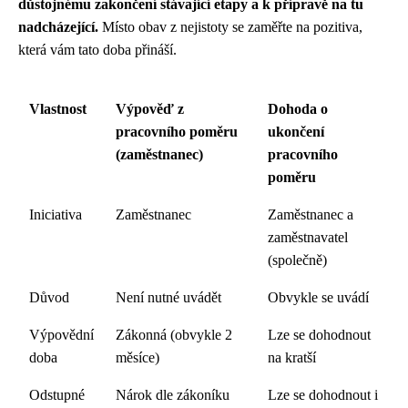
důstojnému zakončení stávající etapy a k přípravě na tu
nadcházející.
Místo obav z nejistoty se zaměřte na pozitiva,
která vám tato doba přináší.
Vlastnost
Výpověď z
Dohoda o
pracovního poměru
ukončení
(zaměstnanec)
pracovního
poměru
Iniciativa
Zaměstnanec
Zaměstnanec a
zaměstnavatel
(společně)
Důvod
Není nutné uvádět
Obvykle se uvádí
Výpovědní
Zákonná (obvykle 2
Lze se dohodnout
doba
měsíce)
na kratší
Odstupné
Nárok dle zákoníku
Lze se dohodnout i