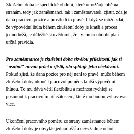
Zkušební doba je specifické období, které umožňuje oběma
stranám, tedy jak zaměstnanci, tak i zaměstnavateli, zjistit, zda je
daná pracovní pozice a prostředí to pravé. I když se může zdát,
že výpovědní lhůta během zkušební doby je kratší a proces
jednodušší, je důležité si uvědomit, že i v tomto období platí
určitá pravidla.
Pro zaměstnance je zkušební doba skvělou příležitostí, jak si
"osahat" novou práci a zjistit, zda splňuje jeho očekávání.
Pokud zjistí, že daná pozice pro něj není to pravé, může během
zkušební doby ukončit pracovní poměr s kratší výpovědní
lhůtou. To mu dává větší flexibilitu a možnost rychleji se
posunout k pracovním příležitostem, které mu budou vyhovovat
více.
Ukončení pracovního poměru ze strany zaměstnance během
zkušební doby je obvykle jednodušší a nevyžaduje udání