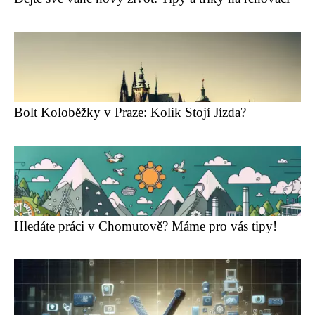
Bolt Koloběžky v Praze: Kolik Stojí Jízda?
Hledáte práci v Chomutově? Máme pro vás tipy!