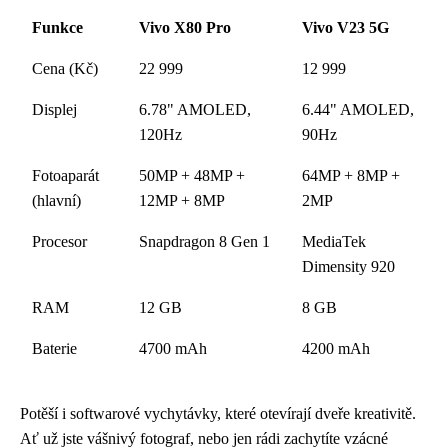
Funkce
Vivo X80 Pro
Vivo V23 5G
Cena (Kč)
22 999
12 999
Displej
6.78" AMOLED,
6.44" AMOLED,
120Hz
90Hz
Fotoaparát
50MP + 48MP +
64MP + 8MP +
(hlavní)
12MP + 8MP
2MP
Procesor
Snapdragon 8 Gen 1
MediaTek
Dimensity 920
RAM
12 GB
8 GB
Baterie
4700 mAh
4200 mAh
Potěší i softwarové vychytávky, které otevírají dveře kreativitě.
Ať už jste vášnivý fotograf, nebo jen rádi zachytíte vzácné