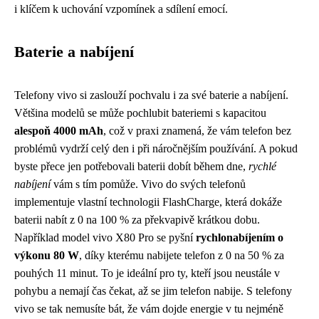
i klíčem k uchování vzpomínek a sdílení emocí.
Baterie a nabíjení
Telefony vivo si zaslouží pochvalu i za své baterie a nabíjení.
Většina modelů se může pochlubit bateriemi s kapacitou
alespoň 4000 mAh
, což v praxi znamená, že vám telefon bez
problémů vydrží celý den i při náročnějším používání. A pokud
byste přece jen potřebovali baterii dobít během dne,
rychlé
nabíjení
vám s tím pomůže. Vivo do svých telefonů
implementuje vlastní technologii FlashCharge, která dokáže
baterii nabít z 0 na 100 % za překvapivě krátkou dobu.
Například model vivo X80 Pro se pyšní
rychlonabíjením o
výkonu 80 W
, díky kterému nabijete telefon z 0 na 50 % za
pouhých 11 minut. To je ideální pro ty, kteří jsou neustále v
pohybu a nemají čas čekat, až se jim telefon nabije. S telefony
vivo se tak nemusíte bát, že vám dojde energie v tu nejméně