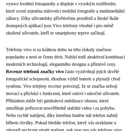
vysoce kvalitní fotoaparáty a displeje s vysokým rozlišením,
které ocení zejména milovníci mobilní fotografie a multimediální
zábavy. Díky uživatelsky přívětivému prostředí a široké škále
dostupných aplikací jsou Vivo telefony vhodné i pro méně
zkušené uživatele, kteří se smartphony teprve začínají.
Telefony vivo si za krátkou dobu na trhu získaly značnou
popularitu a není se čemu divit. Nabízí totiž atraktivní kombinaci
moderních technologií, elegantního designu a příznivé ceny.
Recenze telefonů značky vivo
často vyzdvihují jejich skvělé
fotografické schopnosti, dlouhou výdrž baterie a plynulý chod
systému.
Vivo telefony recenze
potvrzují, že se značka nebojí
inovací a přichází s funkcemi, které osloví i náročné uživatele.
Příkladem může být gimbalová stabilizace obrazu, která
umožňuje pořizovat neuvěřitelně stabilní videa i za pohybu.
Nebo rychlé nabíjení, díky kterému budete mít telefon nabitý
během chvilky. Pokud hledáte telefon, který vás nezklame a
zároveň nechcete utratit majlant, pak jsou pro vás telefony vivo