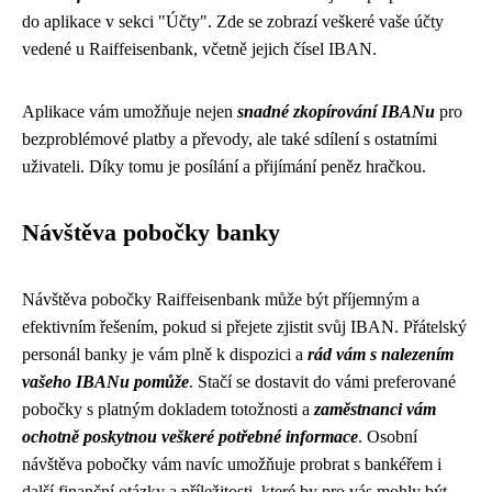
do aplikace v sekci "Účty". Zde se zobrazí veškeré vaše účty
vedené u Raiffeisenbank, včetně jejich čísel IBAN.
Aplikace vám umožňuje nejen
snadné zkopírování IBANu
pro
bezproblémové platby a převody, ale také sdílení s ostatními
uživateli. Díky tomu je posílání a přijímání peněz hračkou.
Návštěva pobočky banky
Návštěva pobočky Raiffeisenbank může být příjemným a
efektivním řešením, pokud si přejete zjistit svůj IBAN. Přátelský
personál banky je vám plně k dispozici a
rád vám s nalezením
vašeho IBANu pomůže
. Stačí se dostavit do vámi preferované
pobočky s platným dokladem totožnosti a
zaměstnanci vám
ochotně poskytnou veškeré potřebné informace
. Osobní
návštěva pobočky vám navíc umožňuje probrat s bankéřem i
další finanční otázky a příležitosti, které by pro vás mohly být