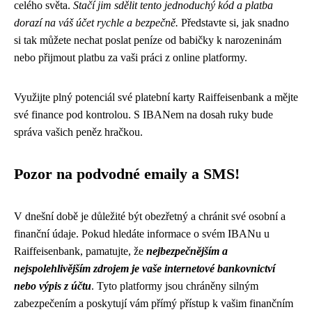
celého světa.
Stačí jim sdělit tento jednoduchý kód a platba
dorazí na váš účet rychle a bezpečně.
Představte si, jak snadno
si tak můžete nechat poslat peníze od babičky k narozeninám
nebo přijmout platbu za vaši práci z online platformy.
Využijte plný potenciál své platební karty Raiffeisenbank a mějte
své finance pod kontrolou. S IBANem na dosah ruky bude
správa vašich peněz hračkou.
Pozor na podvodné emaily a SMS!
V dnešní době je důležité být obezřetný a chránit své osobní a
finanční údaje. Pokud hledáte informace o svém IBANu u
Raiffeisenbank, pamatujte, že
nejbezpečnějším a
nejspolehlivějším zdrojem je vaše internetové bankovnictví
nebo výpis z účtu
. Tyto platformy jsou chráněny silným
zabezpečením a poskytují vám přímý přístup k vašim finančním