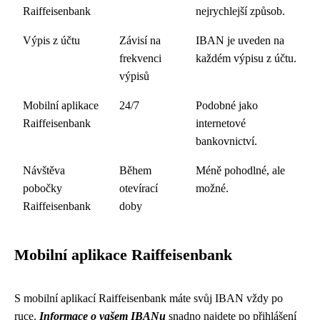
Raiffeisenbank
nejrychlejší způsob.
Výpis z účtu
Závisí na
IBAN je uveden na
frekvenci
každém výpisu z účtu.
výpisů
Mobilní aplikace
24/7
Podobné jako
Raiffeisenbank
internetové
bankovnictví.
Návštěva
Během
Méně pohodlné, ale
pobočky
otevírací
možné.
Raiffeisenbank
doby
Mobilní aplikace Raiffeisenbank
S mobilní aplikací Raiffeisenbank máte svůj IBAN vždy po
ruce.
Informace o vašem IBANu
snadno najdete po přihlášení