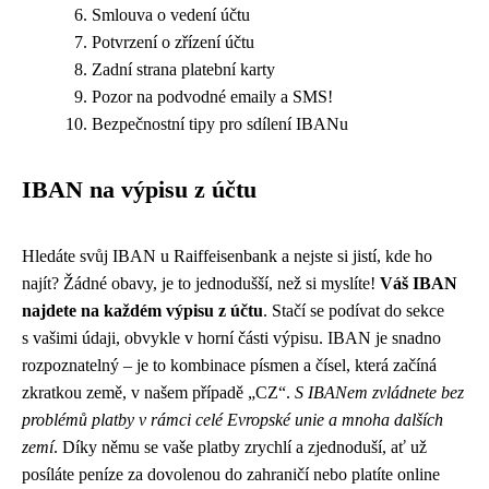
Smlouva o vedení účtu
Potvrzení o zřízení účtu
Zadní strana platební karty
Pozor na podvodné emaily a SMS!
Bezpečnostní tipy pro sdílení IBANu
IBAN na výpisu z účtu
Hledáte svůj IBAN u Raiffeisenbank a nejste si jistí, kde ho
najít? Žádné obavy, je to jednodušší, než si myslíte!
Váš IBAN
najdete na každém výpisu z účtu
. Stačí se podívat do sekce
s vašimi údaji, obvykle v horní části výpisu. IBAN je snadno
rozpoznatelný – je to kombinace písmen a čísel, která začíná
zkratkou země, v našem případě „CZ“.
S IBANem zvládnete bez
problémů platby v rámci celé Evropské unie a mnoha dalších
zemí
. Díky němu se vaše platby zrychlí a zjednoduší, ať už
posíláte peníze za dovolenou do zahraničí nebo platíte online