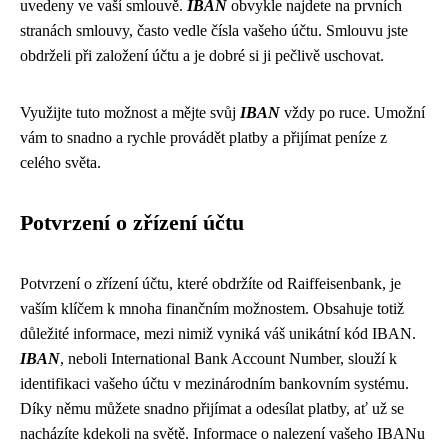
uvedeny ve vaší smlouvě.
IBAN
obvykle najdete na prvních
stranách smlouvy, často vedle čísla vašeho účtu. Smlouvu jste
obdrželi při založení účtu a je dobré si ji pečlivě uschovat.
Využijte tuto možnost a mějte svůj
IBAN
vždy po ruce. Umožní
vám to snadno a rychle provádět platby a přijímat peníze z
celého světa.
Potvrzení o zřízení účtu
Potvrzení o zřízení účtu, které obdržíte od Raiffeisenbank, je
vaším klíčem k mnoha finančním možnostem. Obsahuje totiž
důležité informace, mezi nimiž vyniká váš unikátní kód IBAN.
IBAN
, neboli International Bank Account Number, slouží k
identifikaci vašeho účtu v mezinárodním bankovním systému.
Díky němu můžete snadno přijímat a odesílat platby, ať už se
nacházíte kdekoli na světě. Informace o nalezení vašeho IBANu