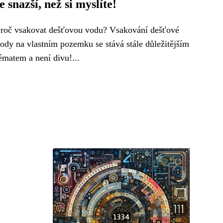
je snazší, než si myslíte!
roč vsakovat dešťovou vodu? Vsakování dešťové
ody na vlastním pozemku se stává stále důležitějším
ématem a není divu!...