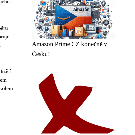
dného
běru
oruje
Amazon Prime CZ konečně v
a
Česku!
dnáší
dem
 kolem