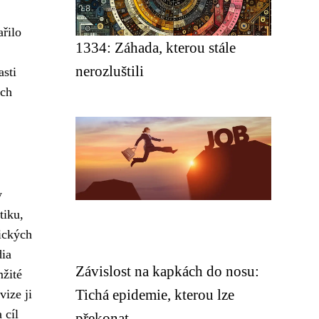
ařilo
1334: Záhada, kterou stále
nerozluštili
asti
ých
y
tiku,
ických
dia
Závislost na kapkách do nosu:
mžité
Tichá epidemie, kterou lze
vize ji
 cíl
překonat