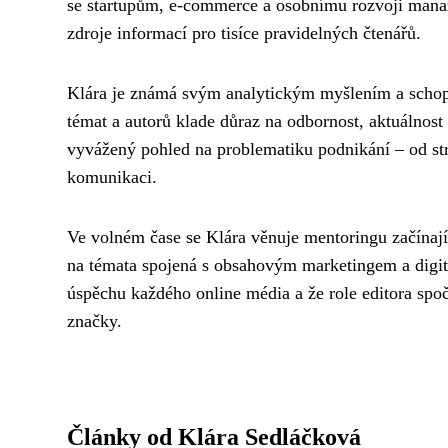
se startupům, e-commerce a osobnímu rozvoji manaž
zdroje informací pro tisíce pravidelných čtenářů.
Klára je známá svým analytickým myšlením a schopno
témat a autorů klade důraz na odbornost, aktuálnost 
vyvážený pohled na problematiku podnikání – od str
komunikaci.
Ve volném čase se Klára věnuje mentoringu začínajíc
na témata spojená s obsahovým marketingem a digitál
úspěchu každého online média a že role editora spoč
značky.
Články od Klára Sedláčková