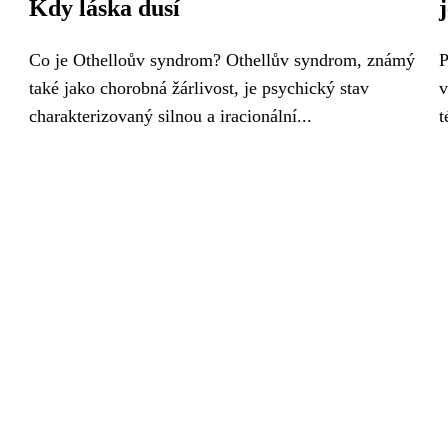
Kdy láska dusí
Co je Othelloův syndrom? Othellův syndrom, známý
P
také jako chorobná žárlivost, je psychický stav
v
charakterizovaný silnou a iracionální...
t