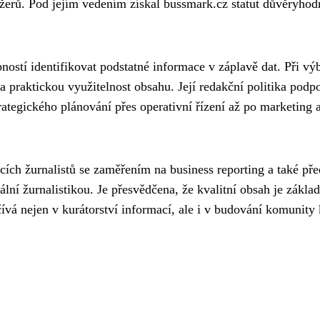
erů. Pod jejím vedením získal bussmark.cz statut důvěryho
stí identifikovat podstatné informace v záplavě dat. Při vý
a praktickou využitelnost obsahu. Její redakční politika podp
ategického plánování přes operativní řízení až po marketing 
ích žurnalistů se zaměřením na business reporting a také pře
ní žurnalistikou. Je přesvědčena, že kvalitní obsah je zákla
ívá nejen v kurátorství informací, ale i v budování komunity