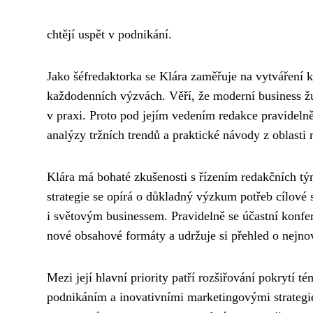
chtějí uspět v podnikání.
Jako šéfredaktorka se Klára zaměřuje na vytváření 
každodenních výzvách. Věří, že moderní business žur
v praxi. Proto pod jejím vedením redakce pravidelně
analýzy tržních trendů a praktické návody z oblast
Klára má bohaté zkušenosti s řízením redakčních týmů
strategie se opírá o důkladný výzkum potřeb cílové 
i světovým businessem. Pravidelně se účastní konfer
nové obsahové formáty a udržuje si přehled o nejno
Mezi její hlavní priority patří rozšiřování pokrytí t
podnikáním a inovativními marketingovými strategie