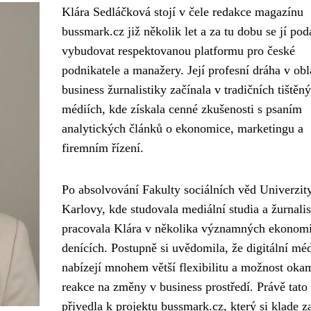
Klára Sedláčková stojí v čele redakce magazínu
bussmark.cz již několik let a za tu dobu se jí pod
vybudovat respektovanou platformu pro české
podnikatele a manažery. Její profesní dráha v obl
business žurnalistiky začínala v tradičních tištěn
médiích, kde získala cenné zkušenosti s psaním
analytických článků o ekonomice, marketingu a
firemním řízení.
Po absolvování Fakulty sociálních věd Univerzit
Karlovy, kde studovala mediální studia a žurnalis
pracovala Klára v několika významných ekonom
denících. Postupně si uvědomila, že digitální mé
nabízejí mnohem větší flexibilitu a možnost oka
reakce na změny v business prostředí. Právě tato 
přivedla k projektu bussmark.cz, který si klade za