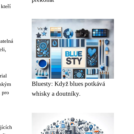
kteří
atelná
li,
rial
Bluesty: Když blues potkává
eským
i pro
whisky a doutníky.
jících