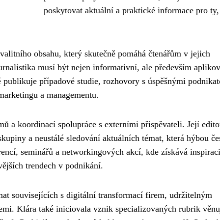
poskytovat aktuální a praktické informace pro ty, 
kvalitního obsahu, který skutečně pomáhá čtenářům v jejich
nalistika musí být nejen informativní, ale především aplikov
 publikuje případové studie, rozhovory s úspěšnými podnikate
i marketingu a managementu.
 a koordinací spolupráce s externími přispěvateli. Její edito
skupiny a neustálé sledování aktuálních témat, která hýbou č
encí, seminářů a networkingových akcí, kde získává inspirac
vějších trendech v podnikání.
émat souvisejících s digitální transformací firem, udržitelným
mi. Klára také iniciovala vznik specializovaných rubrik věnu