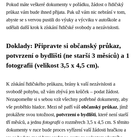
Pokud máte veškeré dokumenty v pořádku, žádost o řidičský
průkaz vám bude ihned přijata. Pak už vám nic nebrání v tom,
abyste se s vervou pustili do výuky a výcviku v autoškole a
udělali další krok k získání řidičské svobody a nezávislosti.
Doklady: Připravte si občanský průkaz,
potvrzení o bydlišti (ne starší 3 měsíců) a 1
fotografii (velikost 3,5 x 4,5 cm).
K získání řidičského průkazu, brány k vaší nezávislosti a
svobodě pohybu, už vám zbývá jen krůček – podat žádost.
Nezapomeňte si s sebou vzít všechny potřebné dokumenty, aby
vše proběhlo hladce. Mezi ně patří váš
občanský průkaz
, jímž
prokážete svou totožnost,
potvrzení o bydlišti
, které není starší
tří měsíců, a jednu
fotografii
o rozměrech 3,5 x 4,5 cm. S těmito
dokumenty v ruce bude proces vyřízení vaší žádosti hračkou a