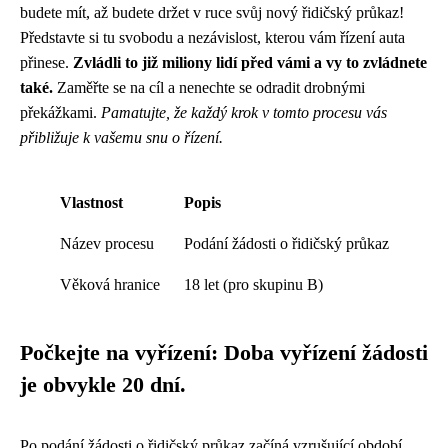
budete mít, až budete držet v ruce svůj nový řidičský průkaz!
Představte si tu svobodu a nezávislost, kterou vám řízení auta
přinese.
Zvládli to již miliony lidí před vámi a vy to zvládnete
také.
Zaměřte se na cíl a nenechte se odradit drobnými
překážkami.
Pamatujte, že každý krok v tomto procesu vás
přibližuje k vašemu snu o řízení.
Vlastnost
Popis
Název procesu
Podání žádosti o řidičský průkaz
Věková hranice
18 let (pro skupinu B)
Počkejte na vyřízení: Doba vyřízení žádosti
je obvykle 20 dní.
Po podání žádosti o řidičský průkaz začíná vzrušující období