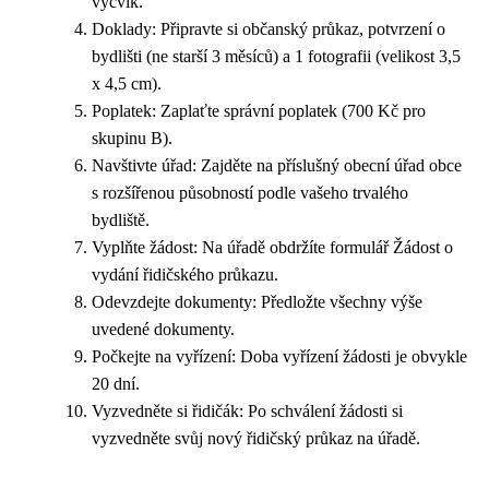
výcvik.
Doklady: Připravte si občanský průkaz, potvrzení o
bydlišti (ne starší 3 měsíců) a 1 fotografii (velikost 3,5
x 4,5 cm).
Poplatek: Zaplaťte správní poplatek (700 Kč pro
skupinu B).
Navštivte úřad: Zajděte na příslušný obecní úřad obce
s rozšířenou působností podle vašeho trvalého
bydliště.
Vyplňte žádost: Na úřadě obdržíte formulář Žádost o
vydání řidičského průkazu.
Odevzdejte dokumenty: Předložte všechny výše
uvedené dokumenty.
Počkejte na vyřízení: Doba vyřízení žádosti je obvykle
20 dní.
Vyzvedněte si řidičák: Po schválení žádosti si
vyzvedněte svůj nový řidičský průkaz na úřadě.