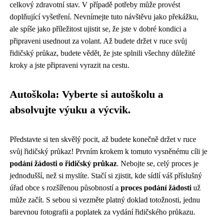
celkový zdravotní stav. V případě potřeby může provést
doplňující vyšetření. Nevnímejte tuto návštěvu jako překážku,
ale spíše jako příležitost ujistit se, že jste v dobré kondici a
připraveni usednout za volant. Až budete držet v ruce svůj
řidičský průkaz, budete vědět, že jste splnili všechny důležité
kroky a jste připraveni vyrazit na cestu.
Autoškola: Vyberte si autoškolu a
absolvujte výuku a výcvik.
Představte si ten skvělý pocit, až budete konečně držet v ruce
svůj řidičský průkaz! Prvním krokem k tomuto vysněnému cíli je
podání žádosti o řidičský průkaz
. Nebojte se, celý proces je
jednodušší, než si myslíte. Stačí si zjistit, kde sídlí váš příslušný
úřad obce s rozšířenou působností a
proces podání žádosti
už
může začít. S sebou si vezměte platný doklad totožnosti, jednu
barevnou fotografii a poplatek za vydání řidičského průkazu.