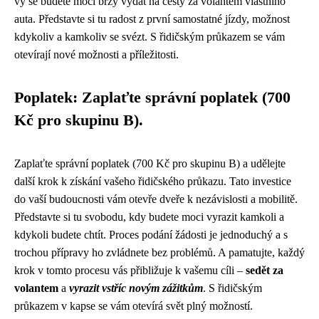
vy se budete moci brzy vydat na cesty za volantem vlastního
auta. Představte si tu radost z první samostatné jízdy, možnost
kdykoliv a kamkoliv se svézt. S řidičským průkazem se vám
otevírají nové možnosti a příležitosti.
Poplatek: Zaplaťte správní poplatek (700
Kč pro skupinu B).
Zaplaťte správní poplatek (700 Kč pro skupinu B) a udělejte
další krok k získání vašeho řidičského průkazu. Tato investice
do vaší budoucnosti vám otevře dveře k nezávislosti a mobilitě.
Představte si tu svobodu, kdy budete moci vyrazit kamkoli a
kdykoli budete chtít. Proces podání žádosti je jednoduchý a s
trochou přípravy ho zvládnete bez problémů. A pamatujte, každý
krok v tomto procesu vás přibližuje k vašemu cíli –
sedět za
volantem
a
vyrazit vstříc novým zážitkům
. S řidičským
průkazem v kapse se vám otevírá svět plný možností.