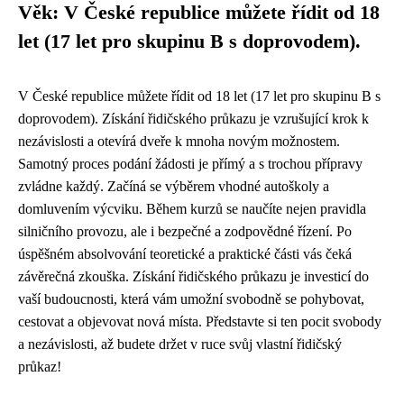
Věk: V České republice můžete řídit od 18
let (17 let pro skupinu B s doprovodem).
V České republice můžete řídit od 18 let (17 let pro skupinu B s
doprovodem). Získání řidičského průkazu je vzrušující krok k
nezávislosti a otevírá dveře k mnoha novým možnostem.
Samotný proces podání žádosti je přímý a s trochou přípravy
zvládne každý. Začíná se výběrem vhodné autoškoly a
domluvením výcviku. Během kurzů se naučíte nejen pravidla
silničního provozu, ale i bezpečné a zodpovědné řízení. Po
úspěšném absolvování teoretické a praktické části vás čeká
závěrečná zkouška. Získání řidičského průkazu je investicí do
vaší budoucnosti, která vám umožní svobodně se pohybovat,
cestovat a objevovat nová místa. Představte si ten pocit svobody
a nezávislosti, až budete držet v ruce svůj vlastní řidičský
průkaz!