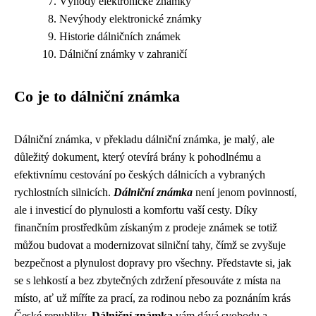
Výhody elektronické známky
Nevýhody elektronické známky
Historie dálničních známek
Dálniční známky v zahraničí
Co je to dálniční známka
Dálniční známka, v překladu dálniční známka, je malý, ale
důležitý dokument, který otevírá brány k pohodlnému a
efektivnímu cestování po českých dálnicích a vybraných
rychlostních silnicích.
Dálniční známka
není jenom povinností,
ale i investicí do plynulosti a komfortu vaší cesty. Díky
finančním prostředkům získaným z prodeje známek se totiž
můžou budovat a modernizovat silniční tahy, čímž se zvyšuje
bezpečnost a plynulost dopravy pro všechny. Představte si, jak
se s lehkostí a bez zbytečných zdržení přesouváte z místa na
místo, ať už míříte za prací, za rodinou nebo za poznáním krás
České republiky.
Dálniční známka
vám dává svobodu a