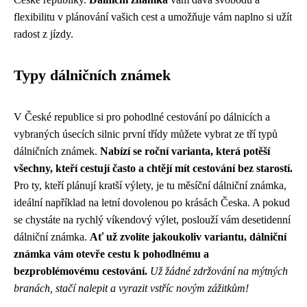
flexibilitu v plánování vašich cest a umožňuje vám naplno si užít
radost z jízdy.
Typy dálničních známek
V České republice si pro pohodlné cestování po dálnicích a
vybraných úsecích silnic první třídy můžete vybrat ze tří typů
dálničních známek.
Nabízí se roční varianta, která potěší
všechny, kteří cestují často a chtějí mít cestování bez starostí.
Pro ty, kteří plánují kratší výlety, je tu měsíční dálniční známka,
ideální například na letní dovolenou po krásách Česka. A pokud
se chystáte na rychlý víkendový výlet, poslouží vám desetidenní
dálniční známka.
Ať už zvolíte jakoukoliv variantu, dálniční
známka vám otevře cestu k pohodlnému a
bezproblémovému cestování.
Už žádné zdržování na mýtných
branách, stačí nalepit a vyrazit vstříc novým zážitkům!