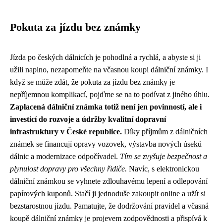
Pokuta za jízdu bez známky
Jízda po českých dálnicích je pohodlná a rychlá, a abyste si ji
užili naplno, nezapomeňte na včasnou koupi dálniční známky. I
když se může zdát, že pokuta za jízdu bez známky je
nepříjemnou komplikací, pojďme se na to podívat z jiného úhlu.
Zaplacená dálniční známka totiž není jen povinností, ale i
investicí do rozvoje a údržby kvalitní dopravní
infrastruktury v České republice.
Díky příjmům z dálničních
známek se financují opravy vozovek, výstavba nových úseků
dálnic a modernizace odpočívadel.
Tím se zvyšuje bezpečnost a
plynulost dopravy pro všechny řidiče.
Navíc, s elektronickou
dálniční známkou se vyhnete zdlouhavému lepení a odlepování
papírových kuponů. Stačí ji jednoduše zakoupit online a užít si
bezstarostnou jízdu. Pamatujte, že dodržování pravidel a včasná
koupě dálniční známky je projevem zodpovědnosti a přispívá k