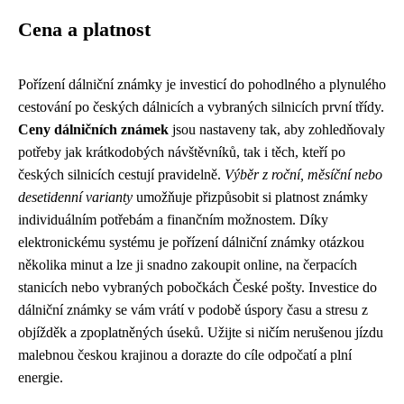
Cena a platnost
Pořízení dálniční známky je investicí do pohodlného a plynulého
cestování po českých dálnicích a vybraných silnicích první třídy.
Ceny dálničních známek
jsou nastaveny tak, aby zohledňovaly
potřeby jak krátkodobých návštěvníků, tak i těch, kteří po
českých silnicích cestují pravidelně.
Výběr z roční, měsíční nebo
desetidenní varianty
umožňuje přizpůsobit si platnost známky
individuálním potřebám a finančním možnostem. Díky
elektronickému systému je pořízení dálniční známky otázkou
několika minut a lze ji snadno zakoupit online, na čerpacích
stanicích nebo vybraných pobočkách České pošty. Investice do
dálniční známky se vám vrátí v podobě úspory času a stresu z
objížděk a zpoplatněných úseků. Užijte si ničím nerušenou jízdu
malebnou českou krajinou a dorazte do cíle odpočatí a plní
energie.