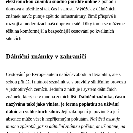
elektronickou známku snadno pořídíte online
z pohodlí
domova a ušetříte si tak čas i starosti. Výtěžek z dálničních
známek navíc putuje zpět do infrastruktury, čímž přispívá k
rozvoji a modernizaci naší dopravní sítě. Díky tomu se můžeme
těšit na komfortnější a bezpečnější cestování po kvalitních
silnicích.
Dálniční známky v zahraničí
Cestování po Evropě autem nabízí svobodu a flexibilitu, ale s
sebou přináší i nutnost seznámit se s pravidly silničního provozu
v jednotlivých zemích. Jedním z nich je i systém dálničních
známek, který se v mnoha zemích liší.
Dálniční známka, často
nazývána také jako viněta, je forma poplatku za užívání
dálnic a rychlostních silnic.
Její zakoupení je povinné a její
absence může vést k nepříjemným pokutám.
Naštěstí existuje
mnoho způsobů, jak si dálniční známku pořídit, ať už online, na