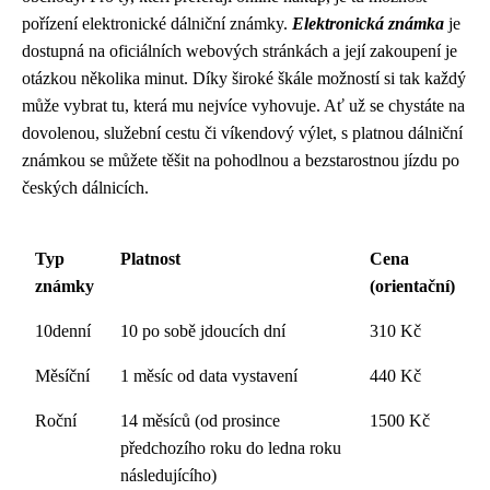
pořízení elektronické dálniční známky.
Elektronická známka
je
dostupná na oficiálních webových stránkách a její zakoupení je
otázkou několika minut. Díky široké škále možností si tak každý
může vybrat tu, která mu nejvíce vyhovuje. Ať už se chystáte na
dovolenou, služební cestu či víkendový výlet, s platnou dálniční
známkou se můžete těšit na pohodlnou a bezstarostnou jízdu po
českých dálnicích.
Typ
Platnost
Cena
známky
(orientační)
10denní
10 po sobě jdoucích dní
310 Kč
Měsíční
1 měsíc od data vystavení
440 Kč
Roční
14 měsíců (od prosince
1500 Kč
předchozího roku do ledna roku
následujícího)