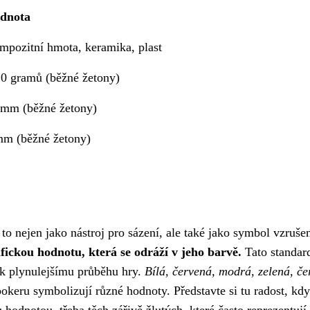
dnota
mpozitní hmota, keramika, plast
10 gramů (běžné žetony)
 mm (běžné žetony)
mm (běžné žetony)
 to nejen jako nástroj pro sázení, ale také jako symbol vzrušen
fickou hodnotu, která se odráží v jeho barvě.
Tato standar
 k plynulejšímu průběhu hry.
Bílá, červená, modrá, zelená, če
 pokeru symbolizují různé hodnoty. Představte si tu radost, kdy