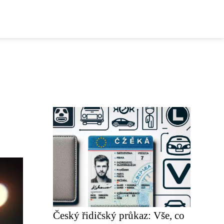
Český řidičský průkaz: Vše, co