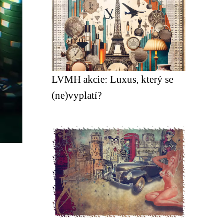
LVMH akcie: Luxus, který se
(ne)vyplatí?