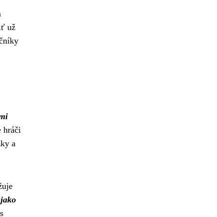
n
ť už
ečníky
ými
 hráči
zky a
žuje
 jako
s