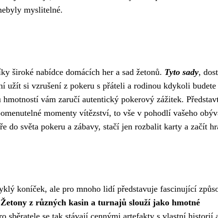
ebyly myslitelné.
íky široké nabídce domácích her a sad žetonů.
Tyto sady
, dos
užít si vzrušení z pokeru s přáteli a rodinou kdykoli budete 
hmotností vám zaručí autentický pokerový zážitek. Představt
ezapomenutelné momenty vítězství, to vše v pohodlí vašeho obý
 do světa pokeru a zábavy, stačí jen rozbalit karty a začít hr
lý koníček, ale pro mnoho lidí představuje fascinující způso
.
Žetony z různých kasin a turnajů slouží jako hmotné
o sběratele se tak stávají cennými artefakty s vlastní historií 