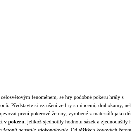
al celosvětovým fenoménem, se hry podobné pokeru hrály s
onů. Představte si vzrušení ze hry s mincemi, drahokamy, ne
objevovat první pokerové žetony, vyrobené z materiálů jako dř
ci v pokeru
, jelikož sjednotily hodnotu sázek a zjednodušily 
gn žetonů neustále zdokonalovaly
. Od těžkých kovových žeton