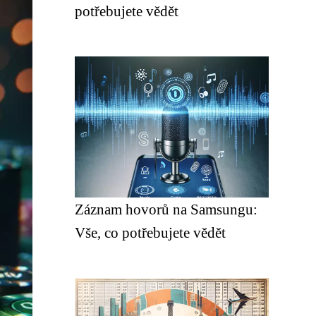
potřebujete vědět
Záznam hovorů na Samsungu:
Vše, co potřebujete vědět