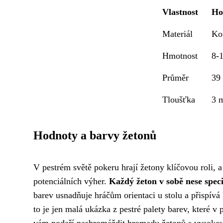
Vlastnost
Ho
Materiál
Ko
Hmotnost
8-
Průměr
39
Tloušťka
3 
Hodnoty a barvy žetonů
V pestrém světě pokeru hrají žetony klíčovou roli, a
potenciálních výher.
Každý žeton v sobě nese speci
barev usnadňuje hráčům orientaci u stolu a přispívá
to je jen malá ukázka z pestré palety barev, které v