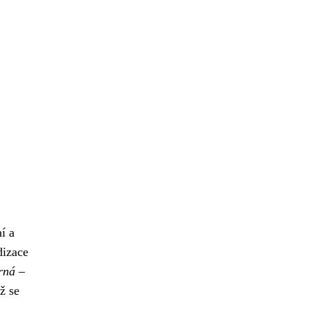
í a
dizace
rná
–
ž se