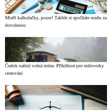
Mistři kalkulačky, pozor! Takhle si spočítáte mzdu za
dovolenou
Čedok nabízí volná místa: Příležitost pro milovníky
cestování