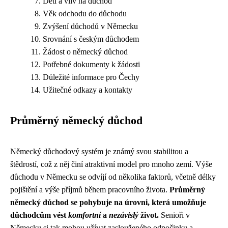
Děti a vliv na důchod
Věk odchodu do důchodu
Zvýšení důchodů v Německu
Srovnání s českým důchodem
Žádost o německý důchod
Potřebné dokumenty k žádosti
Důležité informace pro Čechy
Užitečné odkazy a kontakty
Průměrný německý důchod
Německý důchodový systém je známý svou stabilitou a
štědrostí, což z něj činí atraktivní model pro mnoho zemí. Výše
důchodu v Německu se odvíjí od několika faktorů, včetně délky
pojištění a výše příjmů během pracovního života.
Průměrný
německý důchod se pohybuje na úrovni, která umožňuje
důchodcům vést
komfortní
a
nezávislý
život.
Senioři v
Německu si tak mohou užívat zaslouženého odpočinku a