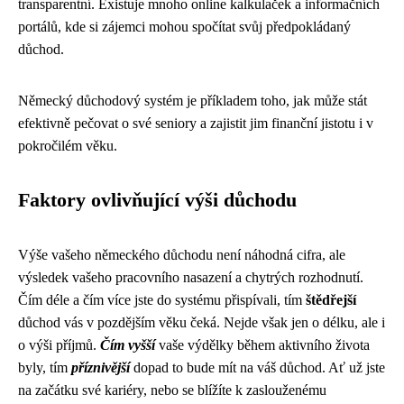
transparentní. Existuje mnoho online kalkulaček a informačních
portálů, kde si zájemci mohou spočítat svůj předpokládaný
důchod.
Německý důchodový systém je příkladem toho, jak může stát
efektivně pečovat o své seniory a zajistit jim finanční jistotu i v
pokročilém věku.
Faktory ovlivňující výši důchodu
Výše vašeho německého důchodu není náhodná cifra, ale
výsledek vašeho pracovního nasazení a chytrých rozhodnutí.
Čím déle a čím více jste do systému přispívali, tím
štědřejší
důchod vás v pozdějším věku čeká. Nejde však jen o délku, ale i
o výši příjmů.
Čím vyšší
vaše výdělky během aktivního života
byly, tím
příznivější
dopad to bude mít na váš důchod. Ať už jste
na začátku své kariéry, nebo se blížíte k zaslouženému