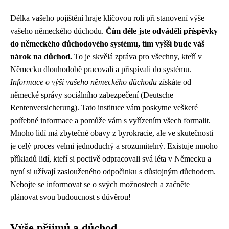
Délka vašeho pojištění hraje klíčovou roli při stanovení výše
vašeho německého důchodu.
Čím déle jste odváděli příspěvky
do německého důchodového systému, tím vyšší bude váš
nárok na důchod.
To je skvělá zpráva pro všechny, kteří v
Německu dlouhodobě pracovali a přispívali do systému.
Informace o výši vašeho německého důchodu
získáte od
německé správy sociálního zabezpečení (Deutsche
Rentenversicherung). Tato instituce vám poskytne veškeré
potřebné informace a pomůže vám s vyřízením všech formalit.
Mnoho lidí má zbytečné obavy z byrokracie, ale ve skutečnosti
je celý proces velmi jednoduchý a srozumitelný. Existuje mnoho
příkladů lidí, kteří si poctivě odpracovali svá léta v Německu a
nyní si užívají zaslouženého odpočinku s důstojným důchodem.
Nebojte se informovat se o svých možnostech a začněte
plánovat svou budoucnost s důvěrou!
Výše příjmů a důchod