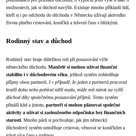
možnostech, jak si důchod navýšit. Existuje mnoho příkladů lidí,
kteří si i po odchodu do důchodu v Německu užívají aktivního
života plného cestování, koníčků a trávení času s blízkými.
Rodinný stav a důchod
Rodinný stav hraje důležitou roli při posuzování výše
německého důchodu.
Manželé si mohou užívat finanční
stabilitu i v důchodovém věku
, jelikož systém zohledňuje
příjmy obou partnerů.
I v případě, že jeden z partnerů pracoval
kratší dobu nebo pobíral nižší mzdu, může mít nárok na vyšší
důchod díky společnému posuzování příjmů.
Tento systém
přináší klid a jistotu,
partneři si mohou plánovat společné
aktivity a užívat si zaslouženého odpočinku bez finančních
starostí
. Mnoho párů si pochvaluje, jak jim německý
důchodový systém umožňuje cestovat, věnovat se koníčkům a
trávit více času s rodinou.