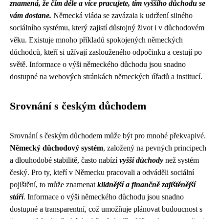
znamená, že čím déle a více pracujete, tím vyššího důchodu se
vám dostane.
Německá vláda se zavázala k udržení silného
sociálního systému, který zajistí důstojný život i v důchodovém
věku. Existuje mnoho příkladů spokojených německých
důchodců, kteří si užívají zaslouženého odpočinku a cestují po
světě. Informace o výši německého důchodu jsou snadno
dostupné na webových stránkách německých úřadů a institucí.
Srovnání s českým důchodem
Srovnání s českým důchodem může být pro mnohé překvapivé.
Německý důchodový systém
, založený na pevných principech
a dlouhodobé stabilitě, často nabízí
vyšší důchody
než systém
český. Pro ty, kteří v Německu pracovali a odváděli sociální
pojištění, to může znamenat
klidnější a finančně zajištěnější
stáří
. Informace o výši německého důchodu jsou snadno
dostupné a transparentní, což umožňuje plánovat budoucnost s