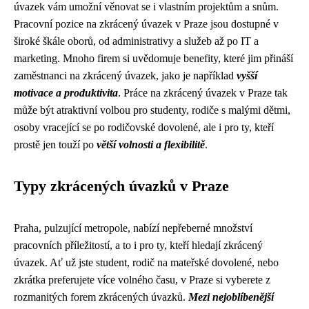
úvazek vám umožní věnovat se i vlastním projektům a snům.
Pracovní pozice na zkrácený úvazek v Praze jsou dostupné v
široké škále oborů, od administrativy a služeb až po IT a
marketing. Mnoho firem si uvědomuje benefity, které jim přináší
zaměstnanci na zkrácený úvazek, jako je například
vyšší
motivace a produktivita
. Práce na zkrácený úvazek v Praze tak
může být atraktivní volbou pro studenty, rodiče s malými dětmi,
osoby vracející se po rodičovské dovolené, ale i pro ty, kteří
prostě jen touží po
větší volnosti a flexibilitě
.
Typy zkrácených úvazků v Praze
Praha, pulzující metropole, nabízí nepřeberné množství
pracovních příležitostí, a to i pro ty, kteří hledají zkrácený
úvazek. Ať už jste student, rodič na mateřské dovolené, nebo
zkrátka preferujete více volného času, v Praze si vyberete z
rozmanitých forem zkrácených úvazků.
Mezi nejoblíbenější