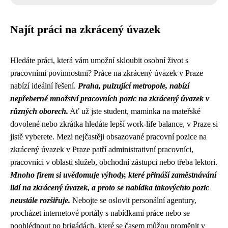
Najít práci na zkrácený úvazek
Hledáte práci, která vám umožní skloubit osobní život s
pracovními povinnostmi? Práce na zkrácený úvazek v Praze
nabízí ideální řešení.
Praha, pulzující metropole, nabízí
nepřeberné množství pracovních pozic na zkrácený úvazek v
různých oborech.
Ať už jste student, maminka na mateřské
dovolené nebo zkrátka hledáte lepší work-life balance, v Praze si
jistě vyberete. Mezi nejčastěji obsazované pracovní pozice na
zkrácený úvazek v Praze patří administrativní pracovníci,
pracovníci v oblasti služeb, obchodní zástupci nebo třeba lektori.
Mnoho firem si uvědomuje výhody, které přináší zaměstnávání
lidí na zkrácený úvazek, a proto se nabídka takovýchto pozic
neustále rozšiřuje.
Nebojte se oslovit personální agentury,
procházet internetové portály s nabídkami práce nebo se
poohlédnout po brigádách, které se časem můžou proměnit v