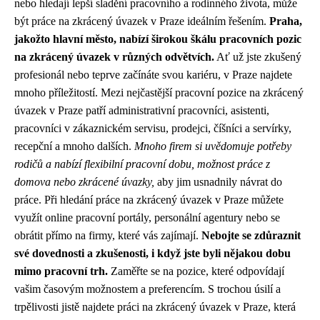
nebo hledají lepší sladění pracovního a rodinného života, může
být práce na zkrácený úvazek v Praze ideálním řešením.
Praha,
jakožto hlavní město, nabízí širokou škálu pracovních pozic
na zkrácený úvazek v různých odvětvích.
Ať už jste zkušený
profesionál nebo teprve začínáte svou kariéru, v Praze najdete
mnoho příležitostí. Mezi nejčastější pracovní pozice na zkrácený
úvazek v Praze patří administrativní pracovníci, asistenti,
pracovníci v zákaznickém servisu, prodejci, číšníci a servírky,
recepční a mnoho dalších.
Mnoho firem si uvědomuje potřeby
rodičů a nabízí flexibilní pracovní dobu, možnost práce z
domova nebo zkrácené úvazky,
aby jim usnadnily návrat do
práce. Při hledání práce na zkrácený úvazek v Praze můžete
využít online pracovní portály, personální agentury nebo se
obrátit přímo na firmy, které vás zajímají.
Nebojte se zdůraznit
své dovednosti a zkušenosti, i když jste byli nějakou dobu
mimo pracovní trh.
Zaměřte se na pozice, které odpovídají
vašim časovým možnostem a preferencím. S trochou úsilí a
trpělivosti jistě najdete práci na zkrácený úvazek v Praze, která