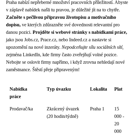
Praha nabízí nepřeberné množství pracovních příležitostí. Abyste
v záplavě nabídek našli tu pravou, je důležité jít na to chytře.
Začněte s pečlivou přípravou životopisu a motivačního
dopisu,
ve kterých zdůrazněte své dovednosti relevantní pro
danou pozici.
Projděte si webové stránky s nabídkami práce,
jako jsou Jobs.cz, Prace.cz, nebo Indeed.cz a nastavte si
upozornění na nové inzeráty.
Nepodceňujte sílu sociálních sítí,
zejména LinkedIn, kde firmy často zveřejňují volné pozice.
Nebojte se oslovit firmy napřímo, i když zrovna nehledají nové
zaměstnance. Štěstí přeje připraveným!
Nabídka
Typ úvazku
Lokalita
Plat
práce
Prodavač/ka
Zkrácený úvazek
Praha 1
15
(20 hodin/týdně)
000 -
20
000