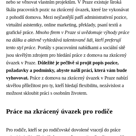
nebo se věnovat vlastním projektům. V Praze existuje široká
škála pracovních pozic na zkrácený úvazek, které lze vykonávat
z pohodlí domova. Mezi nejčastější patří administrativní pozice,
virtuální asistentky, online marketing, překlady, psaní textů a
grafické práce.
Mnoho firem v Praze si uvědomuje výhody práce
na dálku a aktivně vyhledává talentované lidi, kteří preferují
tento styl práce.
Portály s pracovními nabídkami a sociální sítě
jsou skvělým zdrojem pro hledání práce z domova na zkrácený
úvazek v Praze.
Důležité je pečlivě si projít popis pozice,
požadavky a podmínky, abyste našli práci, která vám bude
vyhovovat.
Práce z domova na zkrácený úvazek v Praze nabízí
skvělou příležitost pro ty, kteří hledají flexibilitu, nezávislost a
možnost skloubit práci s osobním životem.
Práce na zkrácený úvazek pro rodiče
Pro rodiče, kteří se po rodičovské dovolené vracejí do práce