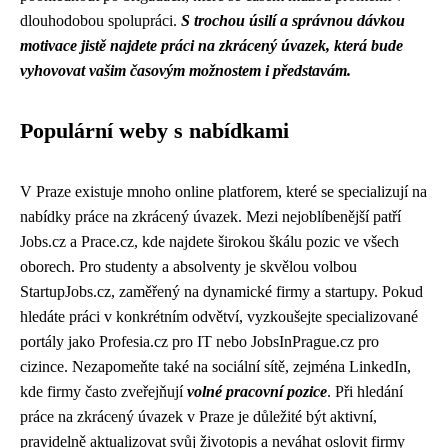
dlouhodobou spolupráci.
S trochou úsilí a správnou dávkou
motivace jistě najdete práci na zkrácený úvazek, která bude
vyhovovat vašim časovým možnostem i představám.
Populární weby s nabídkami
V Praze existuje mnoho online platforem, které se specializují na
nabídky práce na zkrácený úvazek. Mezi nejoblíbenější patří
Jobs.cz a Prace.cz, kde najdete širokou škálu pozic ve všech
oborech. Pro studenty a absolventy je skvělou volbou
StartupJobs.cz, zaměřený na dynamické firmy a startupy. Pokud
hledáte práci v konkrétním odvětví, vyzkoušejte specializované
portály jako Profesia.cz pro IT nebo JobsInPrague.cz pro
cizince. Nezapomeňte také na sociální sítě, zejména LinkedIn,
kde firmy často zveřejňují
volné pracovní pozice
. Při hledání
práce na zkrácený úvazek v Praze je důležité být aktivní,
pravidelně aktualizovat svůj životopis a neváhat oslovit firmy