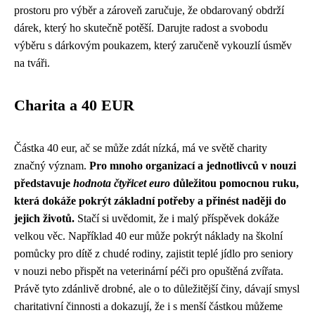
prostoru pro výběr a zároveň zaručuje, že obdarovaný obdrží
dárek, který ho skutečně potěší. Darujte radost a svobodu
výběru s dárkovým poukazem, který zaručeně vykouzlí úsměv
na tváři.
Charita a 40 EUR
Částka 40 eur, ač se může zdát nízká, má ve světě charity
značný význam.
Pro mnoho organizací a jednotlivců v nouzi
představuje
hodnota čtyřicet euro
důležitou pomocnou ruku,
která dokáže pokrýt základní potřeby a přinést naději do
jejich životů.
Stačí si uvědomit, že i malý příspěvek dokáže
velkou věc. Například 40 eur může pokrýt náklady na školní
pomůcky pro dítě z chudé rodiny, zajistit teplé jídlo pro seniory
v nouzi nebo přispět na veterinární péči pro opuštěná zvířata.
Právě tyto zdánlivě drobné, ale o to důležitější činy, dávají smysl
charitativní činnosti a dokazují, že i s menší částkou můžeme