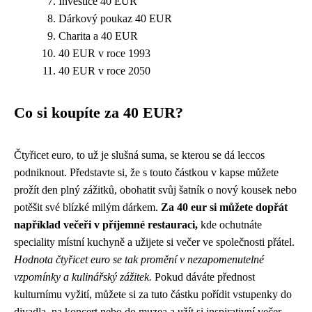
Investice 40 EUR
Dárkový poukaz 40 EUR
Charita a 40 EUR
40 EUR v roce 1993
40 EUR v roce 2050
Co si koupíte za 40 EUR?
Čtyřicet euro, to už je slušná suma, se kterou se dá leccos
podniknout. Představte si, že s touto částkou v kapse můžete
prožít den plný zážitků, obohatit svůj šatník o nový kousek nebo
potěšit své blízké milým dárkem.
Za 40 eur si můžete dopřát
například večeři v příjemné restauraci,
kde ochutnáte
speciality místní kuchyně a užijete si večer ve společnosti přátel.
Hodnota čtyřicet euro se tak promění v nezapomenutelné
vzpomínky a kulinářský zážitek.
Pokud dáváte přednost
kulturnímu vyžití, můžete si za tuto částku pořídit vstupenky do
divadla, na koncert nebo do muzea a užít si inspirativní večer.