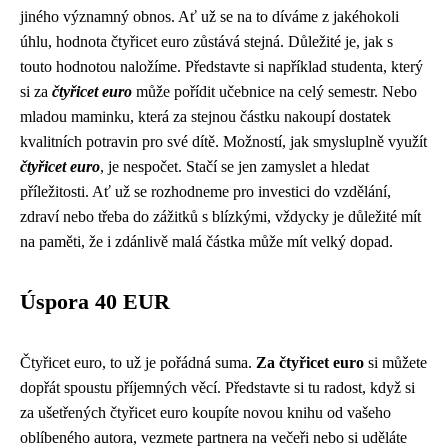
jiného významný obnos. Ať už se na to díváme z jakéhokoli
úhlu, hodnota čtyřicet euro zůstává stejná. Důležité je, jak s
touto hodnotou naložíme. Představte si například studenta, který
si za
čtyřicet euro
může pořídit učebnice na celý semestr. Nebo
mladou maminku, která za stejnou částku nakoupí dostatek
kvalitních potravin pro své dítě. Možností, jak smysluplně využít
čtyřicet euro
, je nespočet. Stačí se jen zamyslet a hledat
příležitosti. Ať už se rozhodneme pro investici do vzdělání,
zdraví nebo třeba do zážitků s blízkými, vždycky je důležité mít
na paměti, že i zdánlivě malá částka může mít velký dopad.
Úspora 40 EUR
Čtyřicet euro, to už je pořádná suma.
Za čtyřicet euro
si můžete
dopřát spoustu příjemných věcí. Představte si tu radost, když si
za ušetřených čtyřicet euro koupíte novou knihu od vašeho
oblíbeného autora, vezmete partnera na večeři nebo si uděláte