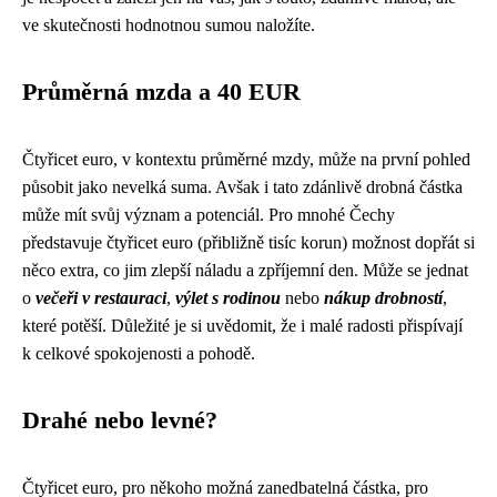
ve skutečnosti hodnotnou sumou naložíte.
Průměrná mzda a 40 EUR
Čtyřicet euro, v kontextu průměrné mzdy, může na první pohled
působit jako nevelká suma. Avšak i tato zdánlivě drobná částka
může mít svůj význam a potenciál. Pro mnohé Čechy
představuje čtyřicet euro (přibližně tisíc korun) možnost dopřát si
něco extra, co jim zlepší náladu a zpříjemní den. Může se jednat
o
večeři v restauraci
,
výlet s rodinou
nebo
nákup drobností
,
které potěší. Důležité je si uvědomit, že i malé radosti přispívají
k celkové spokojenosti a pohodě.
Drahé nebo levné?
Čtyřicet euro, pro někoho možná zanedbatelná částka, pro