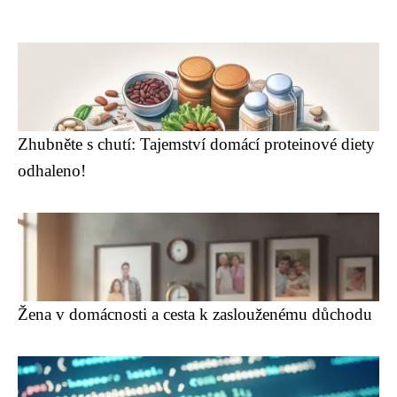
Zhubněte s chutí: Tajemství domácí proteinové diety
odhaleno!
Žena v domácnosti a cesta k zaslouženému důchodu