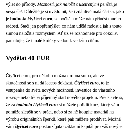
výlet do přírody.
Možností, jak naložit s ušetřenými penězi, je
nespočet.
Důležité je si uvědomit, že i zdánlivě malá částka, jako
je
hodnota čtyřicet euro
, se počítá a může nám přinést mnoho
radosti. Stačí jen popřemýšlet, co nám udělá radost a jak s touto
sumou naložit s rozmyslem. Ať už se rozhodnete pro cokoliv,
pamatujte, že i malé krůčky vedou k velkým cílům.
Vydělat 40 EUR
Čtyřicet euro, pro někoho možná drobná suma, ale ve
skutečnosti se s ní dá leccos dokázat.
Čtyřicet euro
, to je
vstupenka do světa nových možností, investice do vlastního
rozvoje nebo třeba příjemný start nového projektu. Představte si,
že za
hodnotu čtyřiceti euro
si můžete pořídit kurz, který vám
pomůže zlepšit se v práci, nebo si za ně koupíte materiál na
výrobu originálních šperků, které pak můžete prodávat. Možná
vám
čtyřicet euro
poslouží jako základní kapitál pro váš nový e-