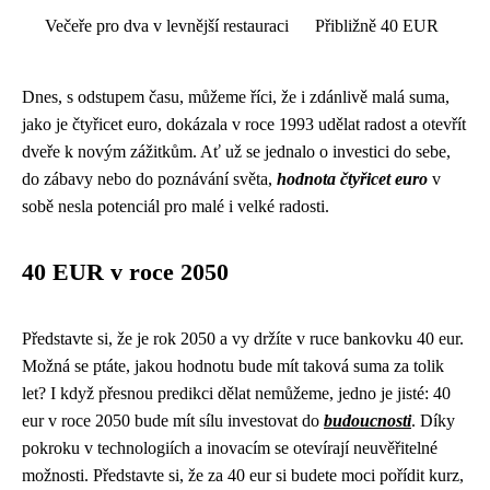
Večeře pro dva v levnější restauraci
Přibližně 40 EUR
Dnes, s odstupem času, můžeme říci, že i zdánlivě malá suma,
jako je čtyřicet euro, dokázala v roce 1993 udělat radost a otevřít
dveře k novým zážitkům. Ať už se jednalo o investici do sebe,
do zábavy nebo do poznávání světa,
hodnota čtyřicet euro
v
sobě nesla potenciál pro malé i velké radosti.
40 EUR v roce 2050
Představte si, že je rok 2050 a vy držíte v ruce bankovku 40 eur.
Možná se ptáte, jakou hodnotu bude mít taková suma za tolik
let? I když přesnou predikci dělat nemůžeme, jedno je jisté: 40
eur v roce 2050 bude mít sílu investovat do
budoucnosti
. Díky
pokroku v technologiích a inovacím se otevírají neuvěřitelné
možnosti. Představte si, že za 40 eur si budete moci pořídit kurz,