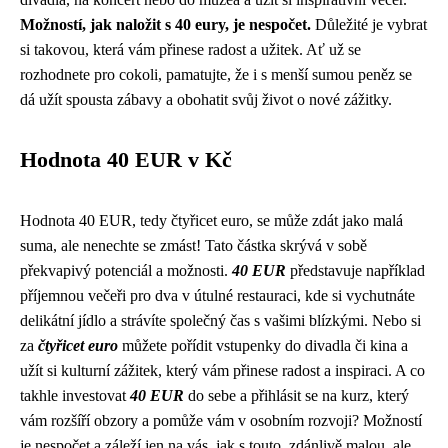
Možností, jak naložit s 40 eury, je nespočet.
Důležité je vybrat
si takovou, která vám přinese radost a užitek. Ať už se
rozhodnete pro cokoli, pamatujte, že i s menší sumou peněz se
dá užít spousta zábavy a obohatit svůj život o nové zážitky.
Hodnota 40 EUR v Kč
Hodnota 40 EUR, tedy čtyřicet euro, se může zdát jako malá
suma, ale nenechte se zmást! Tato částka skrývá v sobě
překvapivý potenciál a možnosti.
40 EUR
představuje například
příjemnou večeři pro dva v útulné restauraci, kde si vychutnáte
delikátní jídlo a strávíte společný čas s vašimi blízkými. Nebo si
za
čtyřicet euro
můžete pořídit vstupenky do divadla či kina a
užít si kulturní zážitek, který vám přinese radost a inspiraci. A co
takhle investovat
40 EUR
do sebe a přihlásit se na kurz, který
vám rozšíří obzory a pomůže vám v osobním rozvoji? Možností
je nespočet a záleží jen na vás, jak s touto, zdánlivě malou, ale