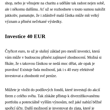
shop, nebo je věnujete na charitu a uděláte tak radost nejen sobě,
ale i někomu dalšímu. Ať už se rozhodnete s touto sumou naložit
jakkoliv, pamatujte, že i zdánlivě malá částka může mít velký
význam a přinést nečekané výsledky.
Investice 40 EUR
Čtyřicet euro, to už je slušný základ pro menší investici, která
vám může v budoucnu přinést zajímavé zhodnocení. Možná si
říkáte, že s takovou částkou se nedá moc dělat, ale opak je
pravdou! Existuje řada možností, jak i s 40 eury efektivně
investovat a zhodnotit své peníze.
Můžete je vložit do podílových fondů, které investují do akcií
firem z celého světa. Tak získáte přístup k diverzifikovanému
portfoliu a potenciálně vyšším výnosům, než jaké nabízí běžné
spořicí účty. Další možností je investovat do zlata, které je