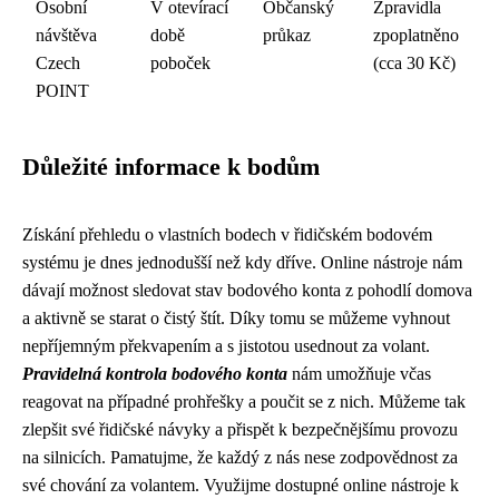
Osobní
V otevírací
Občanský
Zpravidla
návštěva
době
průkaz
zpoplatněno
Czech
poboček
(cca 30 Kč)
POINT
Důležité informace k bodům
Získání přehledu o vlastních bodech v řidičském bodovém
systému je dnes jednodušší než kdy dříve. Online nástroje nám
dávají možnost sledovat stav bodového konta z pohodlí domova
a aktivně se starat o čistý štít. Díky tomu se můžeme vyhnout
nepříjemným překvapením a s jistotou usednout za volant.
Pravidelná kontrola bodového konta
nám umožňuje včas
reagovat na případné prohřešky a poučit se z nich. Můžeme tak
zlepšit své řidičské návyky a přispět k bezpečnějšímu provozu
na silnicích. Pamatujme, že každý z nás nese zodpovědnost za
své chování za volantem. Využijme dostupné online nástroje k