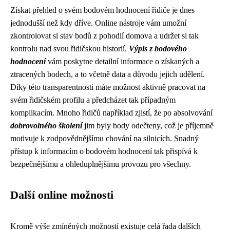
Získat přehled o svém bodovém hodnocení řidiče je dnes
jednodušší než kdy dříve. Online nástroje vám umožní
zkontrolovat si stav bodů z pohodlí domova a udržet si tak
kontrolu nad svou řidičskou historií.
Výpis z bodového
hodnocení
vám poskytne detailní informace o získaných a
ztracených bodech, a to včetně data a důvodu jejich udělení.
Díky této transparentnosti máte možnost aktivně pracovat na
svém řidičském profilu a předcházet tak případným
komplikacím. Mnoho řidičů například zjistí, že po absolvování
dobrovolného školení
jim byly body odečteny, což je příjemně
motivuje k zodpovědnějšímu chování na silnicích. Snadný
přístup k informacím o bodovém hodnocení tak přispívá k
bezpečnějšímu a ohleduplnějšímu provozu pro všechny.
Další online možnosti
Kromě výše zmíněných možností existuje celá řada dalších