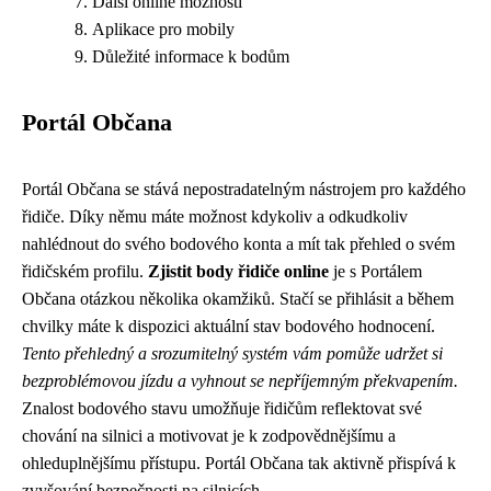
Další online možnosti
Aplikace pro mobily
Důležité informace k bodům
Portál Občana
Portál Občana se stává nepostradatelným nástrojem pro každého
řidiče. Díky němu máte možnost kdykoliv a odkudkoliv
nahlédnout do svého bodového konta a mít tak přehled o svém
řidičském profilu.
Zjistit body řidiče online
je s Portálem
Občana otázkou několika okamžiků. Stačí se přihlásit a během
chvilky máte k dispozici aktuální stav bodového hodnocení.
Tento přehledný a srozumitelný systém vám pomůže udržet si
bezproblémovou jízdu a vyhnout se nepříjemným překvapením.
Znalost bodového stavu umožňuje řidičům reflektovat své
chování na silnici a motivovat je k zodpovědnějšímu a
ohleduplnějšímu přístupu. Portál Občana tak aktivně přispívá k
zvyšování bezpečnosti na silnicích.