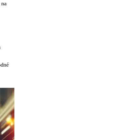
 na
u
odné