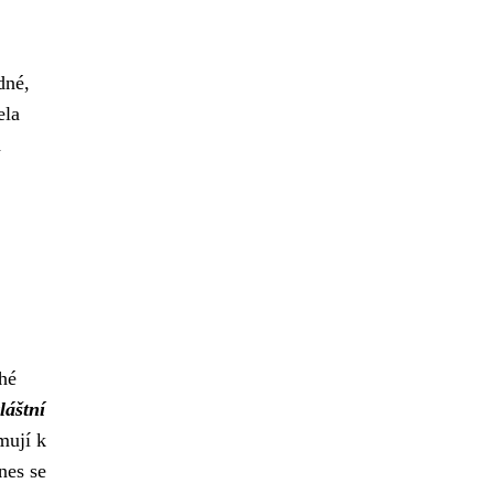
dné,
ela
h
uhé
láštní
mují k
nes se