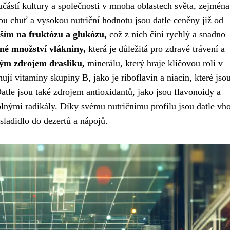
částí kultury a společnosti v mnoha oblastech světa, zejména
ou chuť a vysokou nutriční hodnotu jsou datle ceněny již od
vším na fruktózu a glukózu,
což z nich činí rychlý a snadno
né množství vlákniny,
která je důležitá pro zdravé trávení a
rým zdrojem draslíku,
minerálu, který hraje klíčovou roli v
ují vitamíny skupiny B, jako je riboflavin a niacin, které jso
atle jsou také zdrojem antioxidantů, jako jsou flavonoidy a
lnými radikály. Díky svému nutričnímu profilu jsou datle vh
sladidlo do dezertů a nápojů.