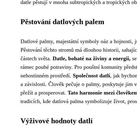
datle pěstují v mnoha subtropických a tropických ob
Pěstování datlových palem
Datlové palmy, majestátní symboly oáz a hojnosti, j
Pěstování těchto stromů má dlouhou historii, sahajíc
částech světa.
Datle, bohaté na živiny a energii,
se
rámec pouhé potraviny. Pro pouštní komunity předsta
nehostinném prostředí.
Společnost datlí
, jak bycho
a závislosti. Člověk pečuje o palmy, poskytuje jim 
přežít a prosperovat.
Tato harmonie mezi člověkem
tradicích, kde datlová palma symbolizuje život, pros
Výživové hodnoty datlí