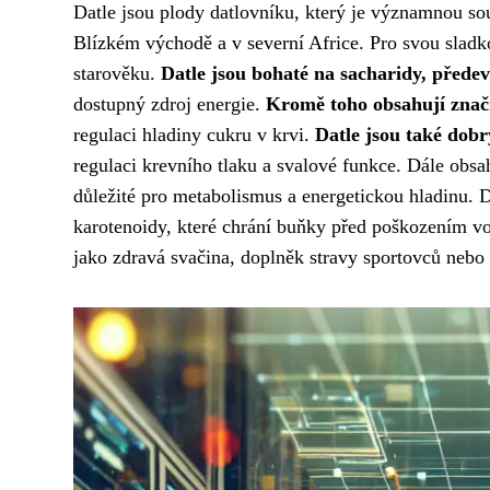
Datle jsou plody datlovníku, který je významnou sou
Blízkém východě a v severní Africe. Pro svou sladk
starověku.
Datle jsou bohaté na sacharidy, přede
dostupný zdroj energie.
Kromě toho obsahují znač
regulaci hladiny cukru v krvi.
Datle jsou také dob
regulaci krevního tlaku a svalové funkce. Dále obsah
důležité pro metabolismus a energetickou hladinu. D
karotenoidy, které chrání buňky před poškozením vo
jako zdravá svačina, doplněk stravy sportovců nebo 