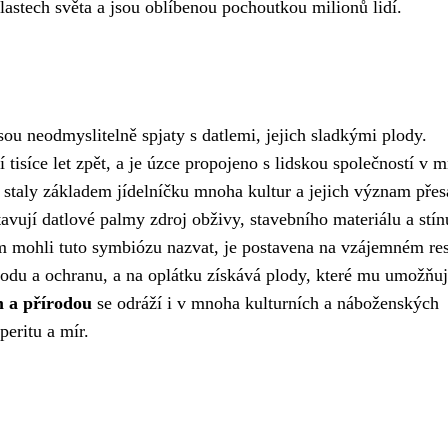
lastech světa a jsou oblíbenou pochoutkou milionů lidí.
sou neodmyslitelně spjaty s datlemi, jejich sladkými plody.
í tisíce let zpět, a je úzce propojeno s lidskou společností v 
 staly základem jídelníčku mnoha kultur a jejich význam přes
vují datlové palmy zdroj obživy, stavebního materiálu a stín
m mohli tuto symbiózu nazvat, je postavena na vzájemném re
vodu a ochranu, a na oplátku získává plody, které mu umožňuj
 a přírodou
se odráží i v mnoha kulturních a náboženských
peritu a mír.