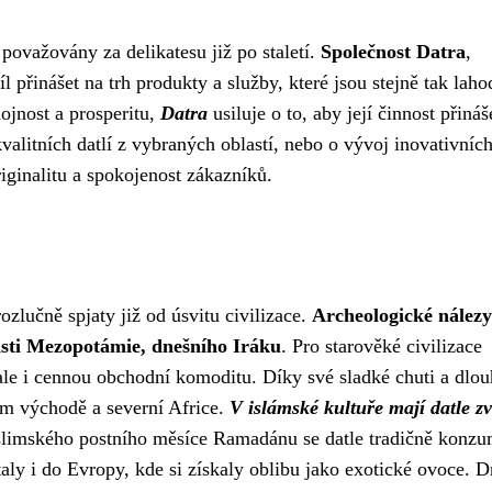
považovány za delikatesu již po staletí.
Společnost Datra
,
l přinášet na trh produkty a služby, které jsou stejně tak laho
ojnost a prosperitu,
Datra
usiluje o to, aby její činnost přináš
valitních datlí z vybraných oblastí, nebo o vývoj inovativníc
iginalitu a spokojenost zákazníků.
ozlučně spjaty již od úsvitu civilizace.
Archeologické nálezy
lasti Mezopotámie, dnešního Iráku
. Pro starověké civilizace
ale i cennou obchodní komoditu. Díky své sladké chuti a dlo
kém východě a severní Africe.
V islámské kultuře mají datle zv
imského postního měsíce Ramadánu se datle tradičně konzu
ly i do Evropy, kde si získaly oblibu jako exotické ovoce. D