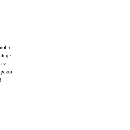
mnoha
ahuje
u v
spektu
í