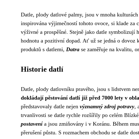
Datle, plody datlové palmy, jsou v mnoha kulturách 
inspirována výjimečností tohoto ovoce, si klade za cí
výživné a prospěšné. Stejně jako datle symbolizují h
hodnotu a pozitivní dopad. Ať už se jedná o dovoz k
produktů s datlemi,
Datra
se zaměřuje na kvalitu, or
Historie datlí
Datle, plody datlovníku pravého, jsou s lidstvem ner
dokládají pěstování datlí již před 7000 lety v ob
představovaly datle nejen
významný zdroj potravy
, 
trvanlivosti se datle rychle rozšířily po celém Blíz
postavení
a jsou zmiňovány i v Koránu. Během musl
přerušení půstu. S rozmachem obchodu se datle dosta