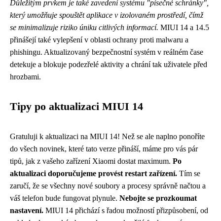
Důležitým prvkem je také zavedení systému "písečné schránky",
který umožňuje spouštět aplikace v izolovaném prostředí, čímž
se minimalizuje riziko úniku citlivých informací.
MIUI 14 a 14.5
přinášejí také vylepšení v oblasti ochrany proti malwaru a
phishingu. Aktualizovaný bezpečnostní systém v reálném čase
detekuje a blokuje podezřelé aktivity a chrání tak uživatele před
hrozbami.
Tipy po aktualizaci MIUI 14
Gratuluji k aktualizaci na MIUI 14! Než se ale naplno ponoříte
do všech novinek, které tato verze přináší, máme pro vás pár
tipů, jak z vašeho zařízení Xiaomi dostat maximum.
Po
aktualizaci doporučujeme provést restart zařízení.
Tím se
zaručí, že se všechny nové soubory a procesy správně načtou a
váš telefon bude fungovat plynule.
Nebojte se prozkoumat
nastavení.
MIUI 14 přichází s řadou možností přizpůsobení, od