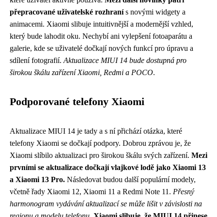
přepracované uživatelské rozhraní
s novými widgety a
animacemi. Xiaomi slibuje intuitivnější a modernější vzhled,
který bude lahodit oku. Nechybí ani vylepšení fotoaparátu a
galerie, kde se uživatelé dočkají nových funkcí pro úpravu a
sdílení fotografií.
Aktualizace MIUI 14 bude dostupná pro
širokou škálu zařízení Xiaomi, Redmi a POCO
.
Podporované telefony Xiaomi
Aktualizace MIUI 14 je tady a s ní přichází otázka, které
telefony Xiaomi se dočkají podpory. Dobrou zprávou je, že
Xiaomi slíbilo aktualizaci pro širokou škálu svých zařízení.
Mezi
prvními se aktualizace dočkají vlajkové lodě jako Xiaomi 13
a Xiaomi 13 Pro.
Následovat budou další populární modely,
včetně řady Xiaomi 12, Xiaomi 11 a Redmi Note 11.
Přesný
harmonogram vydávání aktualizací se může lišit v závislosti na
regionu a modelu telefonu.
Xiaomi slibuje, že MIUI 14 přinese