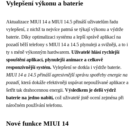
Vylepšení výkonu a baterie
Aktualizace MIUI 14 a MIUI 14.5 přináší uživatelům řadu
vylepšení, z nichž ta nejvíce patrná se týkají výkonu a výdrže
baterie. Díky optimalizaci systému a lepší správě aplikací na
pozadí běží telefony s MIUI 14 a 14.5 plynuleji a svižněji, a to i
ty s méně výkonným hardwarem.
Uživatelé hlásí rychlejší
spouštění aplikací, plynulejší animace a celkově
responzivnější systém.
Vylepšení se dotkla i výdrže baterie.
MIUI 14 a 14.5 přináší agresivnější správu spotřeby energie na
pozadí,
která dokáže efektivněji uspávat nepoužívané aplikace a
šetřit tak drahocennou energii.
Výsledkem je delší výdrž
baterie na jedno nabití,
což uživatelé jistě ocení zejména při
náročném používání telefonu.
Nové funkce MIUI 14