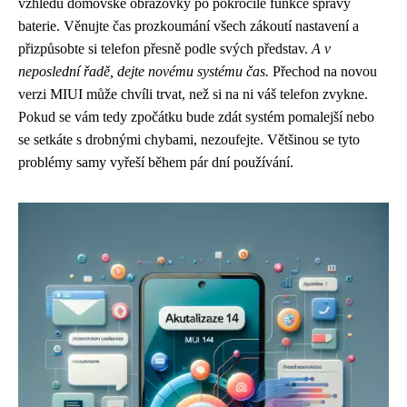
vzhledu domovské obrazovky po pokročilé funkce správy
baterie. Věnujte čas prozkoumání všech zákoutí nastavení a
přizpůsobte si telefon přesně podle svých představ.
A v
neposlední řadě, dejte novému systému čas.
Přechod na novou
verzi MIUI může chvíli trvat, než si na ni váš telefon zvykne.
Pokud se vám tedy zpočátku bude zdát systém pomalejší nebo
se setkáte s drobnými chybami, nezoufejte. Většinou se tyto
problémy samy vyřeší během pár dní používání.