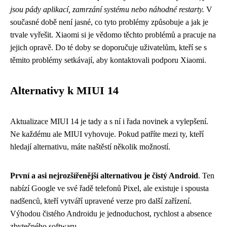
jsou pády aplikací, zamrzání systému nebo náhodné restarty.
V
současné době není jasné, co tyto problémy způsobuje a jak je
trvale vyřešit. Xiaomi si je vědomo těchto problémů a pracuje na
jejich opravě. Do té doby se doporučuje uživatelům, kteří se s
těmito problémy setkávají, aby kontaktovali podporu Xiaomi.
Alternativy k MIUI 14
Aktualizace MIUI 14 je tady a s ní i řada novinek a vylepšení.
Ne každému ale MIUI vyhovuje. Pokud patříte mezi ty, kteří
hledají alternativu, máte naštěstí několik možností.
První a asi nejrozšířenější alternativou je čistý Android
. Ten
nabízí Google ve své řadě telefonů Pixel, ale existuje i spousta
nadšenců, kteří vytváří upravené verze pro další zařízení.
Výhodou čistého Androidu je jednoduchost, rychlost a absence
zbytečného softwaru.