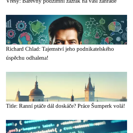
Vřesy: Barevný podzimní zázrak na vaší zahradě
Richard Chlad: Tajemství jeho podnikatelského
úspěchu odhalena!
Title: Ranní ptáče dál doskáče? Práce Šumperk volá!