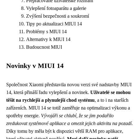
Přepracované uživatelské rozhraní
Vylepšení fotoaparátu a galerie
Zvýšení bezpečnosti a soukromí
Tipy po aktualizaci MIUI 14
Problémy s MIUI 14
Alternativy k MIUI 14
Budoucnost MIUI
Novinky v MIUI 14
Společnost Xiaomi představila novou verzi své nadstavby MIUI
14, která přináší řadu vylepšení a novinek.
Uživatelé se mohou
těšit na rychlejší a plynulejší chod systému
, a to i na starších
zařízeních. MIUI 14 se totiž zaměřuje na optimalizaci výkonu a
spotřeby energie.
Vývojáři se chlubí, že se jim podařilo
zredukovat systémové aplikace a omezit jejich aktivitu na pozadí
.
Díky tomu by měla být k dispozici větší RAM pro aplikace,
které uživatel aktivně používá.
Mezi další novinky patří