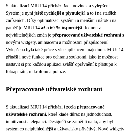
S aktualizací MIUI 14 přichází řada novinek a vylepšení.
Systém je nyní
ještě rychlejší a plynulejší
, a to i na starších
zařízeních. Díky optimalizaci systému a menšímu nároku na
paměť je MIUI 14
až o 60 % úspornější
. Jednou z
nejviditelnějších změn je
přepracované uživatelské rozhraní
s
novými widgety, animacemi a možnostmi přizpůsobení.
Vylepšena byla také práce s více aplikacemi najednou. MIUI 14
přináší i nové funkce pro ochranu soukromí, jako je možnost
nastavit si pro každou aplikaci zvlášť oprávnění k přístupu k
fotoaparátu, mikrofonu a poloze.
Přepracované uživatelské rozhraní
S aktualizací MIUI 14 přichází i
zcela přepracované
uživatelské rozhraní
, které klade důraz na jednoduchost,
intuitivnost a eleganci. Designéři se zaměřili na to, aby byl
systém co nejpřehlednější a uživatelsky přívětivý. Nové widgety