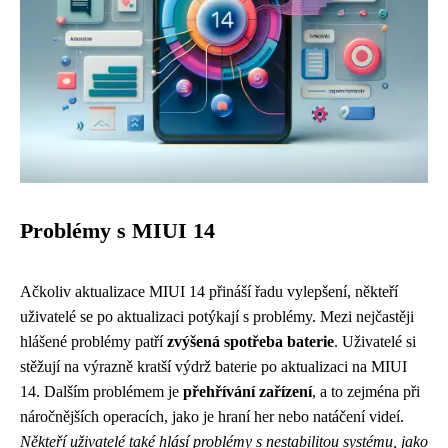
Problémy s MIUI 14
Ačkoliv aktualizace MIUI 14 přináší řadu vylepšení, někteří
uživatelé se po aktualizaci potýkají s problémy. Mezi nejčastěji
hlášené problémy patří
zvýšená spotřeba baterie
. Uživatelé si
stěžují na výrazně kratší výdrž baterie po aktualizaci na MIUI
14. Dalším problémem je
přehřívání zařízení
, a to zejména při
náročnějších operacích, jako je hraní her nebo natáčení videí.
Někteří uživatelé také hlásí problémy s nestabilitou systému, jako