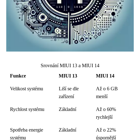
Srovnání MIUI 13 a MIUI 14
Funkce
MIUI 13
MIUI 14
Velikost systému
Liší se dle
Až o 6 GB
zařízení
menší
Rychlost systému
Základní
Až o 60%
rychlejší
Spotřeba energie
Základní
Až o 22%
systému
úspornější