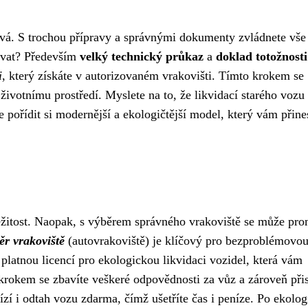
vá. S trochou přípravy a správnými dokumenty zvládnete vše
ovat? Především
velký technický průkaz
a
doklad totožnosti
i
, který získáte v autorizovaném vrakovišti. Tímto krokem se
 životnímu prostředí. Myslete na to, že likvidací starého vozu
pořídit si modernější a ekologičtější model, který vám přine
ežitost. Naopak, s výběrem správného vrakoviště se může pro
ěr vrakoviště
(autovrakoviště) je klíčový pro bezproblémovo
 platnou licencí pro ekologickou likvidaci vozidel, která vám
krokem se zbavíte veškeré odpovědnosti za vůz a zároveň přis
zí i odtah vozu zdarma, čímž ušetříte čas i peníze. Po ekolog