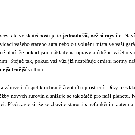
es, ale ve skutečnosti je to
jednodušší, než si myslíte
. Nav
vidaci vašeho starého auta nebo o uvolnění místa ve vaší gará
ě platí, že pokud jsou náklady na opravy a údržbu vašeho v
ním. Stejně tak, pokud váš vůz již nesplňuje emisní normy ne
nejšetrnější
volbou.
a zároveň přispět k ochraně životního prostředí. Díky recykla
ěžby nových surovin a snižuje se tak zátěž pro naši planetu. 
i. Představte si, že se zbavíte starostí s nefunkčním autem a 