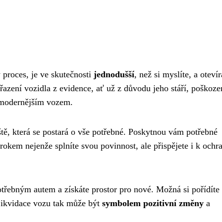
proces, je ve skutečnosti
jednodušší
, než si myslíte, a otevír
zení vozidla z evidence, ať už z důvodu jeho stáří, poškoze
s modernějším vozem.
ště, která se postará o vše potřebné. Poskytnou vám potřebné
okem nejenže splníte svou povinnost, ale přispějete i k ochr
potřebným autem a získáte prostor pro nové. Možná si pořídíte
 Likvidace vozu tak může být
symbolem pozitivní změny
a