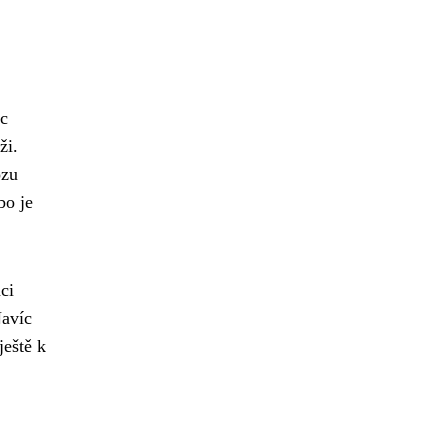
íc
ži.
ozu
bo je
ci
Navíc
ještě k