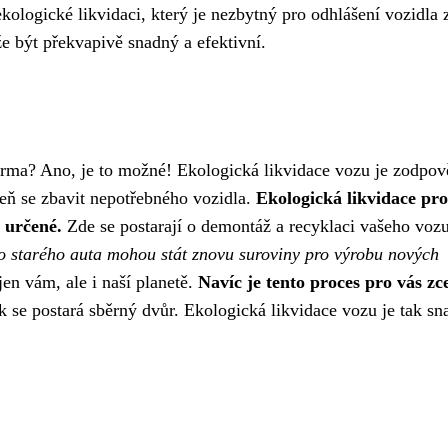
ekologické likvidaci, který je nezbytný pro odhlášení vozidla 
že být překvapivě snadný a efektivní.
darma? Ano, je to možné! Ekologická likvidace vozu je zodpo
oveň se zbavit nepotřebného vozidla.
Ekologická likvidace pr
 určené.
Zde se postarají o demontáž a recyklaci vašeho vozu
o starého auta mohou stát znovu suroviny pro výrobu nových
jen vám, ale i naší planetě.
Navíc je tento proces pro vás zc
k se postará sběrný dvůr. Ekologická likvidace vozu je tak sn