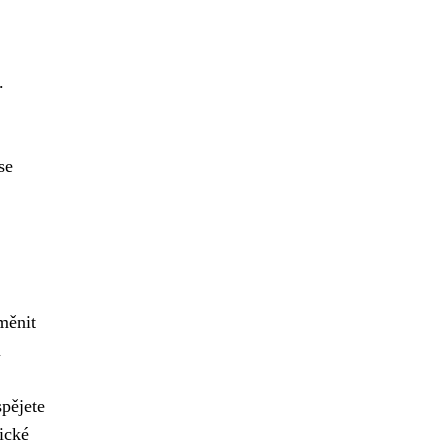
.
se
měnit
u
pějete
ické