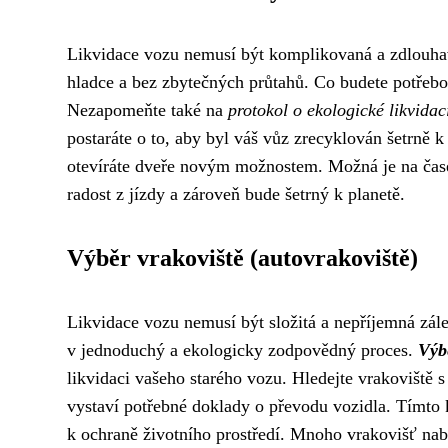
Likvidace vozu nemusí být komplikovaná a zdlouha
hladce a bez zbytečných průtahů. Co budete potřeb
Nezapomeňte také na
protokol o ekologické likvidac
postaráte o to, aby byl váš vůz zrecyklován šetrně k
otevíráte dveře novým možnostem. Možná je na čase 
radost z jízdy a zároveň bude šetrný k planetě.
Výběr vrakoviště (autovrakoviště)
Likvidace vozu nemusí být složitá a nepříjemná zál
v jednoduchý a ekologicky zodpovědný proces.
Výb
likvidaci vašeho starého vozu. Hledejte vrakoviště s
vystaví potřebné doklady o převodu vozidla. Tímto 
k ochraně životního prostředí. Mnoho vrakovišť nabí