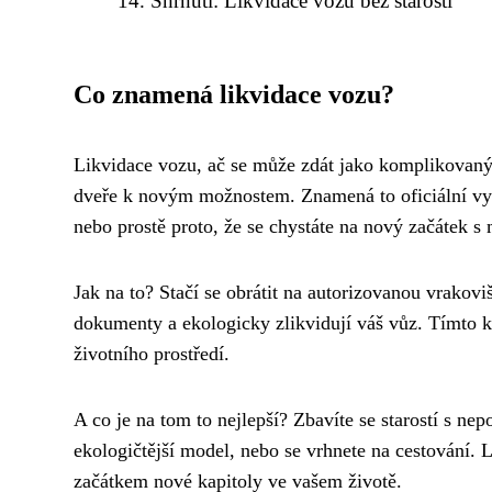
Shrnutí: Likvidace vozu bez starostí
Co znamená likvidace vozu?
Likvidace vozu, ač se může zdát jako komplikovaný 
dveře k novým možnostem. Znamená to oficiální vyřa
nebo prostě proto, že se chystáte na nový začátek 
Jak na to? Stačí se obrátit na autorizovanou vrakovi
dokumenty a ekologicky zlikvidují váš vůz. Tímto kr
životního prostředí.
A co je na tom to nejlepší? Zbavíte se starostí s ne
ekologičtější model, nebo se vrhnete na cestování.
začátkem nové kapitoly ve vašem životě.