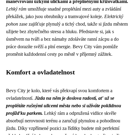
manévrování úzkými uličkami a přeplněnými křižovatkami.
Lehký rám
umožňuje snadné proplétání mezi auty a zvládání
překážek, jako jsou obrubníky a tramvajové koleje.
Elektrický
pohon
zase zajišťuje plynulý a tichý chod, takže si jízdu městem
užijete bez zbytečného stresu a hluku. Představte si, jak s
úsměvem na tváři a bez námahy zdoláváte ranní zácpu a do
práce dorazíte svěží a plní energie. Bevy City vám pomůže
proměnit každodenní cesty po městě v příjemný zážitek.
Komfort a ovladatelnost
Bevy City je kolo, které vás překvapí svou komfortem a
ovladatelností.
Jízda na něm je doslova radostí, ať už se
proplétáte rušnými ulicemi města nebo si užíváte poklidnou
projížďku parkem.
Lehký rám a odpružená vidlice skvěle
absorbují nerovnosti terénu a zaručují plynulou a pohodlnou
jízdu. Díky vzpřímené pozici za řídítky budete mít perfektní