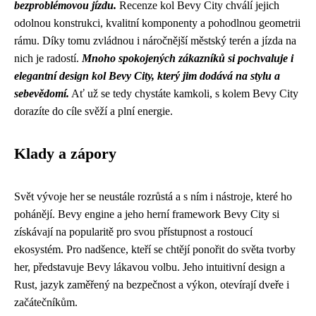
bezproblémovou jízdu.
Recenze kol Bevy City chválí jejich
odolnou konstrukci, kvalitní komponenty a pohodlnou geometrii
rámu. Díky tomu zvládnou i náročnější městský terén a jízda na
nich je radostí.
Mnoho spokojených zákazníků si pochvaluje i
elegantní design kol Bevy City, který jim dodává na stylu a
sebevědomí.
Ať už se tedy chystáte kamkoli, s kolem Bevy City
dorazíte do cíle svěží a plní energie.
Klady a zápory
Svět vývoje her se neustále rozrůstá a s ním i nástroje, které ho
pohánějí. Bevy engine a jeho herní framework Bevy City si
získávají na popularitě pro svou přístupnost a rostoucí
ekosystém. Pro nadšence, kteří se chtějí ponořit do světa tvorby
her, představuje Bevy lákavou volbu. Jeho intuitivní design a
Rust, jazyk zaměřený na bezpečnost a výkon, otevírají dveře i
začátečníkům.