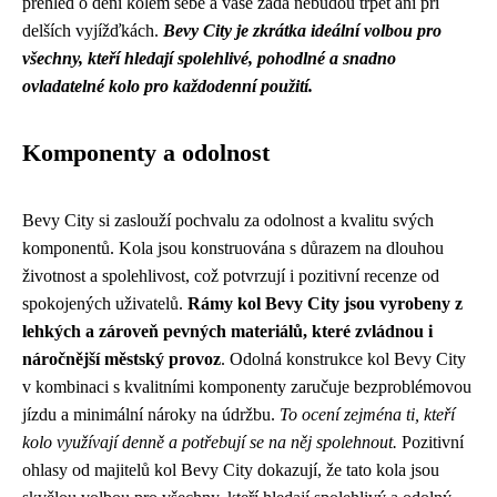
přehled o dění kolem sebe a vaše záda nebudou trpět ani při
delších vyjížďkách.
Bevy City je zkrátka ideální volbou pro
všechny, kteří hledají spolehlivé, pohodlné a snadno
ovladatelné kolo pro každodenní použití.
Komponenty a odolnost
Bevy City si zaslouží pochvalu za odolnost a kvalitu svých
komponentů. Kola jsou konstruována s důrazem na dlouhou
životnost a spolehlivost, což potvrzují i ​​pozitivní recenze od
spokojených uživatelů.
Rámy kol Bevy City jsou vyrobeny z
lehkých a zároveň pevných materiálů, které zvládnou i
náročnější městský provoz
. Odolná konstrukce kol Bevy City
v kombinaci s kvalitními komponenty zaručuje bezproblémovou
jízdu a minimální nároky na údržbu.
To ocení zejména ti, kteří
kolo využívají denně a potřebují se na něj spolehnout.
Pozitivní
ohlasy od majitelů kol Bevy City dokazují, že tato kola jsou