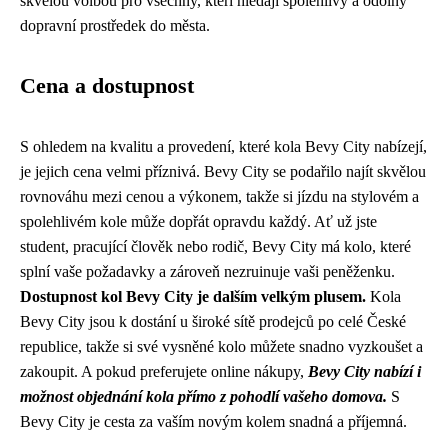
skvělou volbou pro všechny, kteří hledají spolehlivý a odolný
dopravní prostředek do města.
Cena a dostupnost
S ohledem na kvalitu a provedení, které kola Bevy City nabízejí,
je jejich cena velmi příznivá. Bevy City se podařilo najít skvělou
rovnováhu mezi cenou a výkonem, takže si jízdu na stylovém a
spolehlivém kole může dopřát opravdu každý. Ať už jste
student, pracující člověk nebo rodič, Bevy City má kolo, které
splní vaše požadavky a zároveň nezruinuje vaši peněženku.
Dostupnost kol Bevy City je dalším velkým plusem.
Kola
Bevy City jsou k dostání u široké sítě prodejců po celé České
republice, takže si své vysněné kolo můžete snadno vyzkoušet a
zakoupit. A pokud preferujete online nákupy,
Bevy City nabízí i
možnost objednání kola přímo z pohodlí vašeho domova.
S
Bevy City je cesta za vaším novým kolem snadná a příjemná.