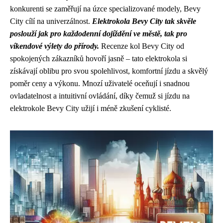
konkurenti se zaměřují na úzce specializované modely, Bevy
City cílí na univerzálnost.
Elektrokola Bevy City tak skvěle
poslouží jak pro každodenní dojíždění ve městě, tak pro
víkendové výlety do přírody.
Recenze kol Bevy City od
spokojených zákazníků hovoří jasně – tato elektrokola si
získávají oblibu pro svou spolehlivost, komfortní jízdu a skvělý
poměr ceny a výkonu. Mnozí uživatelé oceňují i snadnou
ovladatelnost a intuitivní ovládání, díky čemuž si jízdu na
elektrokole Bevy City užijí i méně zkušení cyklisté.