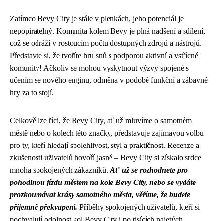
Zatímco Bevy City je stále v plenkách, jeho potenciál je
nepopiratelný. Komunita kolem Bevy je plná nadšení a sdílení,
což se odráží v rostoucím počtu dostupných zdrojů a nástrojů.
Představte si, že tvoříte hru snů s podporou aktivní a vstřícné
komunity! Ačkoliv se mohou vyskytnout výzvy spojené s
učením se nového enginu, odměna v podobě funkční a zábavné
hry za to stojí.
Celkově lze říci, že Bevy City, ať už mluvíme o samotném
městě nebo o kolech této značky, představuje zajímavou volbu
pro ty, kteří hledají spolehlivost, styl a praktičnost. Recenze a
zkušenosti uživatelů hovoří jasně – Bevy City si získalo srdce
mnoha spokojených zákazníků.
Ať už se rozhodnete pro
pohodlnou jízdu městem na kole Bevy City, nebo se vydáte
prozkoumávat krásy samotného města, věříme, že budete
příjemně překvapeni.
Příběhy spokojených uživatelů, kteří si
pochvalují odolnost kol Bevy City i po tisících najetých