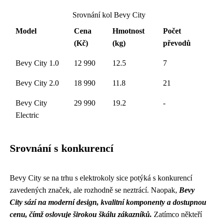
Srovnání kol Bevy City
Model
Cena
Hmotnost
Počet
(Kč)
(kg)
převodů
Bevy City 1.0
12 990
12.5
7
Bevy City 2.0
18 990
11.8
21
Bevy City
29 990
19.2
-
Electric
Srovnání s konkurencí
Bevy City se na trhu s elektrokoly sice potýká s konkurencí
zavedených značek, ale rozhodně se neztrácí. Naopak,
Bevy
City sází na moderní design, kvalitní komponenty a dostupnou
cenu, čímž oslovuje širokou škálu zákazníků.
Zatímco někteří