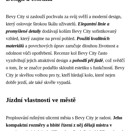
Bevy City si zaslouží pochvalu za svůj svěží a moderní design,
který oslovuje širokou škálu uživatelů.
Elegantní linie a
promyšlené detaily
dodávají kolům Bevy City sofistikovaný
vzhled, který zaujme na první pohled.
Použití kvalitních
materiálů
a povrchových úprav zaručuje dlouhou životnost a
odolnost vůči opotřebení. Recenze kol Bevy City často
vyzdvihují jejich atraktivní design a
pohodlí při jízdě
, což svědčí
o tom, že se značce podařilo skloubit estetiku s funkčností. Bevy
City je skvělou volbou pro ty, kteří hledají kolo, které nejen
dobře jezdí, ale také skvěle vypadá.
Jízdní vlastnosti ve městě
Proplouvání rušnými ulicemi města s Bevy City je radost.
Jeho
kompaktní rozměry a hbité řízení z něj dělají mistra v