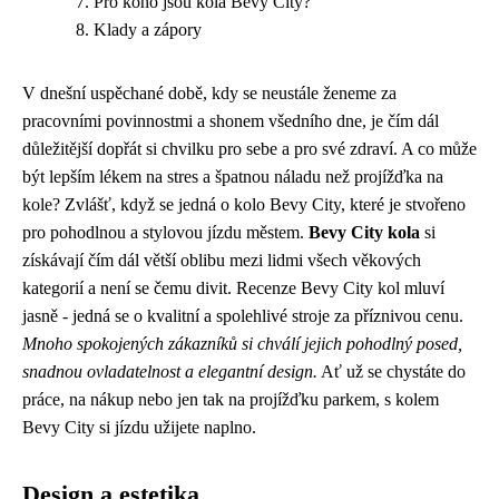
Pro koho jsou kola Bevy City?
Klady a zápory
V dnešní uspěchané době, kdy se neustále ženeme za
pracovními povinnostmi a shonem všedního dne, je čím dál
důležitější dopřát si chvilku pro sebe a pro své zdraví. A co může
být lepším lékem na stres a špatnou náladu než projížďka na
kole? Zvlášť, když se jedná o kolo Bevy City, které je stvořeno
pro pohodlnou a stylovou jízdu městem.
Bevy City kola
si
získávají čím dál větší oblibu mezi lidmi všech věkových
kategorií a není se čemu divit. Recenze Bevy City kol mluví
jasně - jedná se o kvalitní a spolehlivé stroje za příznivou cenu.
Mnoho spokojených zákazníků si chválí jejich pohodlný posed,
snadnou ovladatelnost a elegantní design.
Ať už se chystáte do
práce, na nákup nebo jen tak na projížďku parkem, s kolem
Bevy City si jízdu užijete naplno.
Design a estetika